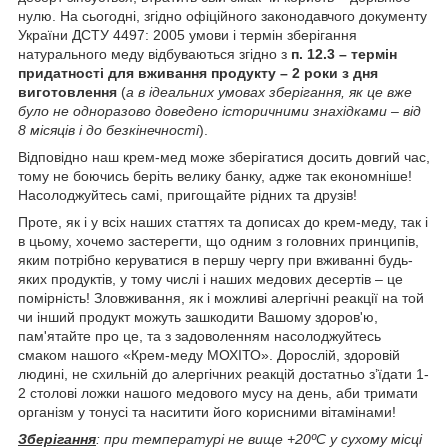
нулю. На сьогодні, згідно офіційного законодавчого документу
України ДСТУ 4497: 2005 умови і термін зберігання
натурального меду відбуваються згідно з
п. 12.3 – термін
придатності для вживання продукту – 2 роки з дня
виготовлення
(
а в ідеальних умовах зберігання, як це вже
було не одноразово доведено історичними знахідками – від
8 місяців і до безкінечності
).
Відповідно наш крем-мед може зберігатися досить довгий час,
тому не боючись беріть велику банку, адже так економніше!
Насолоджуйтесь самі, пригощайте рідних та друзів!
Проте, як і у всіх наших статтях та дописах до крем-меду, так і
в цьому, хочемо застерегти, що одним з головних принципів,
яким потрібно керуватися в першу чергу при вживанні будь-
яких продуктів, у тому числі і наших медових десертів – це
помірність! Зловживання, як і можливі алергічні реакції на той
чи інший продукт можуть зашкодити Вашому здоров'ю,
пам'ятайте про це, та з задоволенням насолоджуйтесь
смаком нашого «Крем-меду МОХІТО». Дорослій, здоровій
людині, не схильній до алергічних реакцій достатньо з’їдати 1-
2 столові ложки нашого медового мусу на день, аби тримати
організм у тонусі та наситити його корисними вітамінами!
Зберігання
: при температурі не вище +20ºС у сухому місці