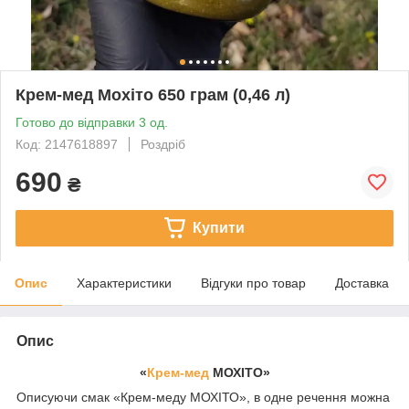
Крем-мед Мохіто 650 грам (0,46 л)
Готово до відправки 3 од.
Код: 2147618897
Роздріб
690
₴
Купити
Опис
Характеристики
Відгуки про товар
Доставка
Опис
«
Крем-мед
МОХІТО»
Описуючи смак «Крем-меду МОХІТО», в одне речення можна