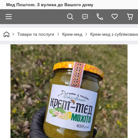
Мед Поштою. З вулика до Вашого дому
Товари та послуги
Крем-мед
Крем-мед з сублімован