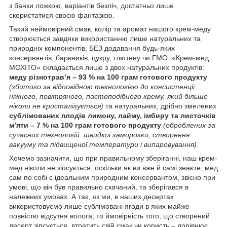
з банки ложкою, варіантів безліч, достатньо лише
скористатися своєю фантазією.
Такий неймовірний смак, колір та аромат нашого крем-меду
створюється завдяки використанню лише натуральних та
природніх компонентів, БЕЗ додавання будь-яких
консервантів, барвників, цукру, глютену чи ГМО. «Крем-мед
МОХІТО» складається лише з двох натуральних продуктів:
меду різнотрав’я – 93 % на 100 грам готового продукту
(збитого за відповідною технологією до консистенції
ніжного, повітряного, пастоподібного крему, який більше
ніколи не кристалізується)
та натуральних, дрібно змелених
сублімованих плодів лимону, лайму, імбиру та листочків
м’яти – 7 % на 100 грам готового продукту
(оброблених за
сучасних технологій: швидкої заморозки, створення
вакууму та підвищеної температури і випаровування)
.
Хочемо зазначити, що при правильному зберіганні, наш крем-
мед ніколи не зіпсується, оскільки як ви вже й самі знаєте, мед
сам по собі є ідеальним природним консервантом, звісно при
умові, що він був правильно скачаний, та зберігався в
належних умовах. А так, як ми, в наших десертах
використовуємо лише сублімовані ягоди в яких майже
повністю відсутня волога, то ймовірність того, що створений
десерт зіпсується, втратить свій смак чи користь – дорівнює