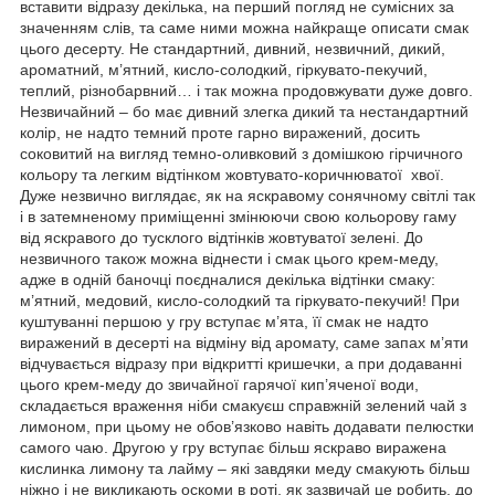
вставити відразу декілька, на перший погляд не сумісних за
значенням слів, та саме ними можна найкраще описати смак
цього десерту. Не стандартний, дивний, незвичний, дикий,
ароматний, м’ятний, кисло-солодкий, гіркувато-пекучий,
теплий, різнобарвний… і так можна продовжувати дуже довго.
Незвичайний – бо має дивний злегка дикий та нестандартний
колір, не надто темний проте гарно виражений, досить
соковитий на вигляд темно-оливковий з домішкою гірчичного
кольору та легким відтінком жовтувато-коричнюватої хвої.
Дуже незвично виглядає, як на яскравому сонячному світлі так
і в затемненому приміщенні змінюючи свою кольорову гаму
від яскравого до тусклого відтінків жовтуватої зелені. До
незвичного також можна віднести і смак цього крем-меду,
адже в одній баночці поєдналися декілька відтінки смаку:
м’ятний, медовий, кисло-солодкий та гіркувато-пекучий! При
куштуванні першою у гру вступає м’ята, її смак не надто
виражений в десерті на відміну від аромату, саме запах м’яти
відчувається відразу при відкритті кришечки, а при додаванні
цього крем-меду до звичайної гарячої кип’яченої води,
складається враження ніби смакуєш справжній зелений чай з
лимоном, при цьому не обов’язково навіть додавати пелюстки
самого чаю. Другою у гру вступає більш яскраво виражена
кислинка лимону та лайму – які завдяки меду смакують більш
ніжно і не викликають оскоми в роті, як зазвичай це робить, до