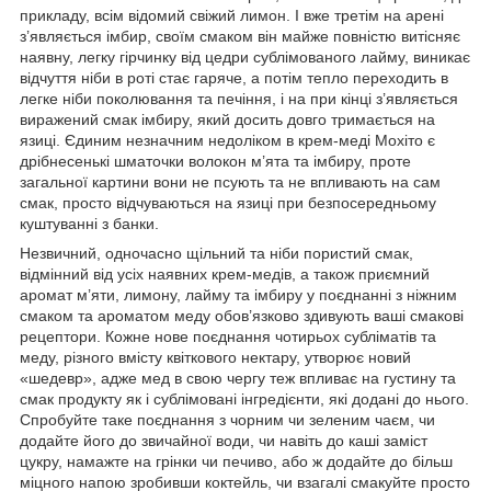
прикладу, всім відомий свіжий лимон. І вже третім на арені
з’являється імбир, своїм смаком він майже повністю витісняє
наявну, легку гірчинку від цедри сублімованого лайму, виникає
відчуття ніби в роті стає гаряче, а потім тепло переходить в
легке ніби поколювання та печіння, і на при кінці з’являється
виражений смак імбиру, який досить довго тримається на
язиці. Єдиним незначним недоліком в крем-меді Мохіто є
дрібнесенькі шматочки волокон м’ята та імбиру, проте
загальної картини вони не псують та не впливають на сам
смак, просто відчуваються на язиці при безпосередньому
куштуванні з банки.
Незвичний, одночасно щільний та ніби пористий смак,
відмінний від усіх наявних крем-медів, а також приємний
аромат м’яти, лимону, лайму та імбиру у поєднанні з ніжним
смаком та ароматом меду обов’язково здивують ваші смакові
рецептори. Кожне нове поєднання чотирьох субліматів та
меду, різного вмісту квіткового нектару, утворює новий
«шедевр», адже мед в свою чергу теж впливає на густину та
смак продукту як і сублімовані інгредієнти, які додані до нього.
Спробуйте таке поєднання з чорним чи зеленим чаєм, чи
додайте його до звичайної води, чи навіть до каші заміст
цукру, намажте на грінки чи печиво, або ж додайте до більш
міцного напою зробивши коктейль, чи взагалі смакуйте просто