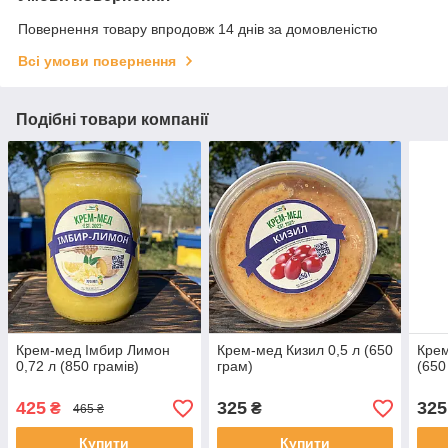
Повернення товару впродовж 14 днів за домовленістю
Всі умови повернення
Подібні товари компанії
Крем-мед Імбир Лимон
Крем-мед Кизил 0,5 л (650
Крем
0,72 л (850 грамів)
грам)
(650
425
325
325
₴
₴
465 ₴
Купити
Купити