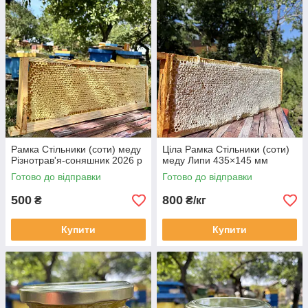
Рамка Стільники (соти) меду
Ціла Рамка Стільники (соти)
Різнотрав'я-соняшник 2026 р
меду Липи 435×145 мм
Готово до відправки
Готово до відправки
500
800
₴
₴/кг
Купити
Купити