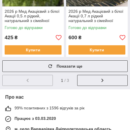
2026 р Мед Акацієвий з білої
2026 р Мед Акацієвий з білої
Акації 0,5 л рідкий,
Акації 0,7 л рідкий
натуральний з сімейної
натуральний з сімейної
пасіки 700 грам
пасіки 950 грам
Готово до відправки
Готово до відправки
425
600
₴
₴
Купити
Купити
Показати ще
1
/ 3
Про нас
99% позитивних з 1596 відгуків за рік
Працює з 03.03.2020
м. село Варварівка Дніпропетровська область