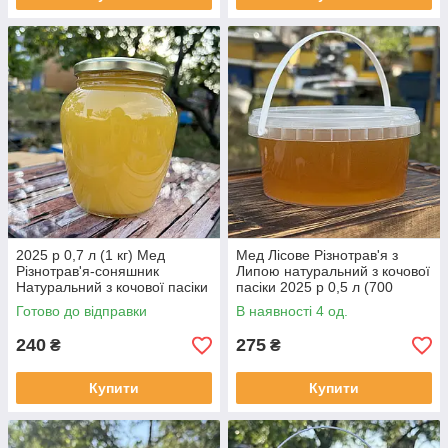
2025 р 0,7 л (1 кг) Мед
Мед Лісове Різнотрав'я з
Різнотрав'я-соняшник
Липою натуральний з кочової
Натуральний з кочової пасіки
пасіки 2025 р 0,5 л (700
грам)
Готово до відправки
В наявності 4 од.
240
275
₴
₴
Купити
Купити