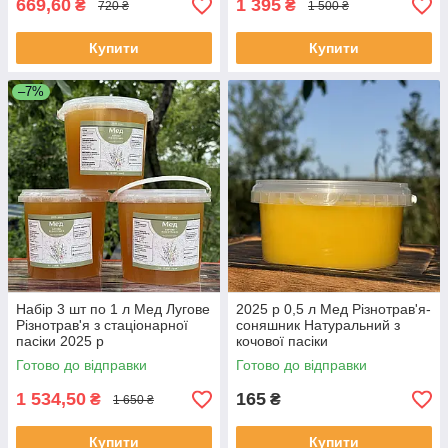
669,60
1 395
₴
₴
720 ₴
1 500 ₴
Купити
Купити
–7%
Набір 3 шт по 1 л Мед Лугове
2025 р 0,5 л Мед Різнотрав'я-
Різнотрав'я з стаціонарної
соняшник Натуральний з
пасіки 2025 р
кочової пасіки
Готово до відправки
Готово до відправки
1 534,50
165
₴
₴
1 650 ₴
Купити
Купити