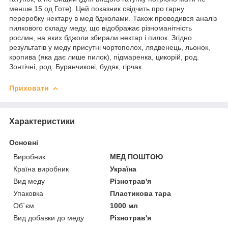
менше 15 од Готе). Цей показник свідчить про гарну
переробку нектару в мед бджолами. Також проводився аналіз
пилкового складу меду, що відображає різноманітність
рослин, на яких бджоли збирали нектар і пилок. Згідно
результатів у меду присутні чортополох, лядвенець, льонок,
кропива (яка дає лише пилок), підмаренка, цикорій, род.
Зонтічні, род. Буранчикові, будяк, гірчак.
Приховати
Характеристики
Основні
Виробник
МЕД ПОШТОЮ
Країна виробник
Україна
Вид меду
Різнотрав'я
Упаковка
Пластикова тара
Об`єм
1000 мл
Вид добавки до меду
Різнотрав'я