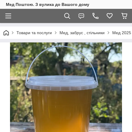
Мед Поштою. З вулика до Вашого дому
Товари та послуги
Мед, забрус , стільники
Мед 2025