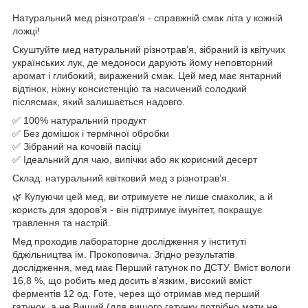
Натуральний мед різнотрав’я - справжній смак літа у кожній
ложці!
Скуштуйте мед натуральний різнотрав’я, зібраний із квітучих
українських лук, де медоноси дарують йому неповторний
аромат і глибокий, виражений смак. Цей мед має янтарний
відтінок, ніжну консистенцію та насичений солодкий
післясмак, який залишається надовго.
✅ 100% натуральний продукт
✅ Без домішок і термічної обробки
✅ Зібраний на кочовій пасіці
✅ Ідеальний для чаю, випічки або як корисний десерт
Склад: натуральний квітковий мед з різнотрав’я.
🌿 Купуючи цей мед, ви отримуєте не лише смаколик, а й
користь для здоров’я - він підтримує імунітет, покращує
травлення та настрій.
Мед проходив лабораторне дослідження у інституті
бджільництва ім. Прокоповича. Згідно результатів
дослідження, мед має Перший гатунок по ДСТУ. Вміст вологи
16,8 %, що робить мед досить в'язким, високий вміст
ферментів 12 од. Готе, через що отримав мед перший
гатунок, а не Вищий (для вищого гатунку потрібно мати не