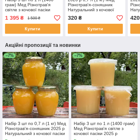
грам) Мед Різнотрав'я
Різнотрав'я-соняшник
Різн
світле з кочової пасіки
Натуральний з кочової
Нату
2025 р
пасіки
пасі
1 395
320
420
₴
₴
1 500 ₴
Купити
Купити
Акційні пропозиції та новинки
–7%
–7%
Набір 3 шт по 0,7 л (1 кг) Мед
Набір 3 шт по 1 л (1400 грам)
Різнотрав'я-соняшник 2025 р
Мед Різнотрав'я світле з
Натуральний з кочової пасіки
кочової пасіки 2025 р