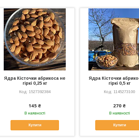
Ядра Кісточки абрикоса не
Ядра Кісточки абрико
гіркі 0,25 кг
гіркі 0,5 кг
1527392384
1145273100
145 ₴
270 ₴
В наявності
В наявності
Купити
Купити