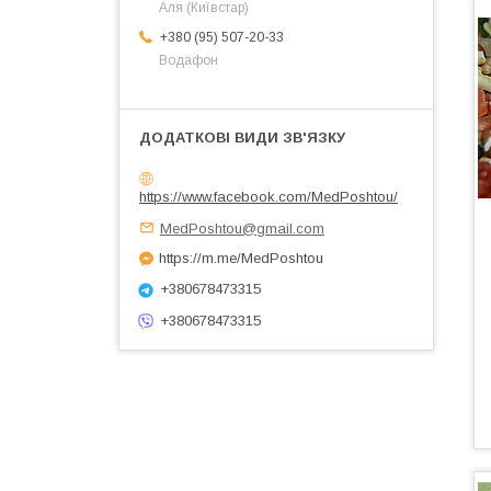
Аля (Київстар)
+380 (95) 507-20-33
Водафон
https://www.facebook.com/MedPoshtou/
MedPoshtou@gmail.com
https://m.me/MedPoshtou
+380678473315
+380678473315