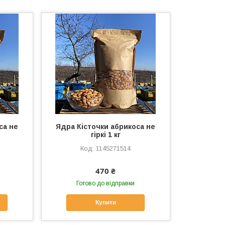
са не
Ядра Кісточки абрикоса не
гіркі 1 кг
1145271514
470 ₴
Готово до відправки
Купити