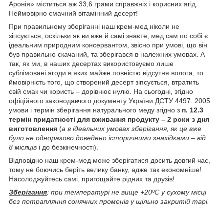
Аронія» міститься аж 33,6 грами справжніх і корисних ягід.
Неймовірно смачний вітамінний десерт!
При правильному зберіганні наш крем-мед ніколи не
зіпсується, оскільки як ви вже й самі знаєте, мед сам по собі є
ідеальним природним консервантом, звісно при умові, що він
був правильно скачаний, та зберігався в належних умовах. А
так, як ми, в наших десертах використовуємо лише
сублімовані ягоди в яких майже повністю відсутня волога, то
ймовірність того, що створений десерт зіпсується, втратить
свій смак чи користь – дорівнює нулю. На сьогодні, згідно
офіційного законодавчого документу України ДСТУ 4497: 2005
умови і термін зберігання натурального меду згідно з
п. 12.3
термін придатності для вживання продукту – 2 роки з дня
виготовлення
(
а в ідеальних умовах зберігання, як це вже
було не одноразово доведено історичними знахідками – від
8 місяців
і до безкінечності).
Відповідно наш крем-мед може зберігатися досить довгий час,
тому не боючись беріть велику банку, адже так економніше!
Насолоджуйтесь самі, пригощайте рідних та друзів!
Зберігання
: при температурі не вище +20ºС у сухому місці
без потрапляння сонячних променів у щільно закритій тарі.