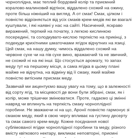
чорноплідна, має теплий бордовий колір та приємний
коралово-малиновий відтінок, віддалено схожий на ожину,
проте більш ніжніший на вигляд. А от смак! Смак, цілком і
повністю відрізняється від усіх смаків крем-медів які ви взагалі
куштували, і які наявні у нас на сайті. Насичений, яскраво
виражений, терпкий на початку, з легкою кислинкою
посередині, та солодкувато-кислою терпкістю на прикінці, з
подекуди крихітними шматочками ягідок відчутних на язиці.
Цей смак, на нашу думку, чимось віддалено схожий на
червоне сухе чи на пів сухе вино, вражаючий та не звичний,
не схожий ні на які інші. Що стосується аромату, то запах
меду тут на першому місця, а сама ягідка в цьому плані
майже не відчутна, на відміну від її смаку, який майже
повністю витісним присмак меду.
Зазвичай ми акцентуємо вашу увагу на тому, що в залежності
від сорту ягід, та місцевості де вони були зібрані, смак, як і
колір, може трішечки змінюватися. Проте, гадаємо ці змінні
навряд чи вплинуть на терпкість смаку чорноплідної
горобини. Не зважаючи ні на що, Аронії повністю гармонує зі
смаком меду, який в свою чергу впливає на густину десерту
та смак самого крем-меду. Кожне поєднання нової
сублімованої ягідки чорноплідної горобини та меду, різного
вмісту квіткового нектару, викликає неповторні, приємні