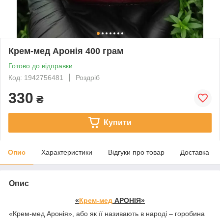
Крем-мед Аронія 400 грам
Готово до відправки
Код: 1942756481
Роздріб
330
₴
Купити
Опис
Характеристики
Відгуки про товар
Доставка
Опис
«
Крем-мед
АРОНІЯ»
«Крем-мед Аронія», або як її називають в народі – горобина