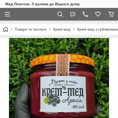
Мед Поштою. З вулика до Вашого дому
Товари та послуги
Крем-мед
Крем-мед з сублімован