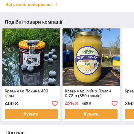
Всі умови повернення
Подібні товари компанії
Крем-мед Лохина 400
Крем-мед Імбир Лимон
Крем
грам
0,72 л (850 грамів)
400
425
390
₴
₴
465 ₴
Купити
Купити
Про нас