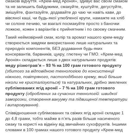
смакові відчуття. «Крем-мед Аронія», здивує вас своїм смаком
та не залишить байдужими, смакуйте, куштуйте, дегустуйте,
змішуйте, фантазуйте, додавайте до чаю чи навіть кави, до
вівсяної каші, чи будь-якої улюбленої крупи, намажте на хліб
чи солоне печиво, чи взагалі посмакуйте просто з баночки
ложкою, кожен з варіантів є прийнятним і по своєму смачним.
Такий неймовірний смак, колір та аромат нашого крем-меду
створюється завдяки використанню лише натуральних та
природніх компонентів, БЕЗ додавання будь-яких
консервантів, барвників, цукру, глютену чи ГМО. «Крем-мед
Аронія» складається лише з двох натуральних продуктів:
меду різнотрав’я – 93 % на 100 грам готового продукту
(збитого за відповідною технологією до консистенції
ніжного, повітряного, пастоподібного крему, який більше
ніколи не кристалізується)
та натуральних, дрібно змелених
сублімованих ягід аронії – 7 % на 100 грам готового
продукту
(оброблених за сучасних технологій: швидкої
заморозки, створення вакууму та підвищеної температури
і випаровування)
.
Співвідношення сублімованих та свіжих ягід аронії складає 1
до 4,8 грами, тобто майже в п’ять разів більше насиченого
смаку та користі на відміну від звичайних сухофруктів. Іншими
словами в 100 грамах нашого готового продукту «Крем-мед