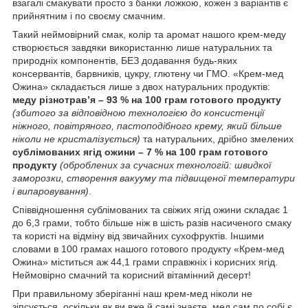
взагалі смакувати просто з банки ложкою, кожен з варіантів є
прийнятним і по своєму смачним.
Такий неймовірний смак, колір та аромат нашого крем-меду
створюється завдяки використанню лише натуральних та
природніх компонентів, БЕЗ додавання будь-яких
консервантів, барвників, цукру, глютену чи ГМО. «Крем-мед
Ожина» складається лише з двох натуральних продуктів:
меду різнотрав’я – 93 % на 100 грам готового продукту
(збитого за відповідною технологією до консистенції
ніжного, повітряного, пастоподібного крему, який більше
ніколи не кристалізується)
та натуральних, дрібно змелених
сублімованих ягід ожини – 7 % на 100 грам готового
продукту
(оброблених за сучасних технологій: швидкої
заморозки, створення вакууму та підвищеної температури
і випаровування)
.
Співвідношення сублімованих та свіжих ягід ожини складає 1
до 6,3 грами, тобто більше ніж в шість разів насиченого смаку
та користі на відміну від звичайних сухофруктів. Іншими
словами в 100 грамах нашого готового продукту «Крем-мед
Ожина» міститься аж 44,1 грами справжніх і корисних ягід.
Неймовірно смачний та корисний вітамінний десерт!
При правильному зберіганні наш крем-мед ніколи не
зіпсується, оскільки як ви вже й самі знаєте, мед сам по собі є