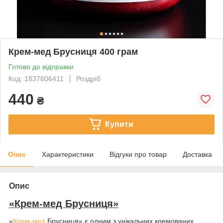
Крем-мед Брусниця 400 грам
Готово до відправки
Код: 1837606411
Роздріб
440
₴
Купити
Опис
Характеристики
Відгуки про товар
Доставка
Опис
«Крем-мед Брусниця»
«
Крем-мед
Брусниця» є одним з унікальних кремованих