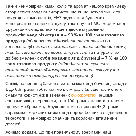
Такий неймовірний смак, колір та аромат нашого крем-меду
створюється завдяки використанню лише натуральних та
природніх компонентів, БЕЗ додавання будь-яких
консервантів, барвників, цукру, глютену чи ГМО. «Крем-мед
Брусниця» складається лише з двох натуральних
продуктів:
меду різнотрав’я – 93 % на 100 грам готового
продукту
(збитого за відповідною технологією до
консистенції ніжного, повітряного, пастоподібного крему,
який більше ніколи не кристалізується)
та натуральних,
дрібно змелених
сублімованих ягід брусниці – 7 % на 100
грам готового продукту
(оброблених за сучасних
технологій: швидкої заморозки, створення вакууму та
підвищеної температури і випаровування)
.
Співвідношення сублімованих та свіжих ягід брусниці складає
1 до 6,6 грами, тобто майже в сім разів більше насиченого
смаку та користі ніж в звичайних
сухофруктах
. Іншими
словами якщо перевести, то в 100 грамах нашого готового
продукту «Крем-мед Брусниця» міститься аж 46,2 грами
справжніх і корисних свіжих ягід перероблених за відповідної
технології. Неймовірно смачний та корисний вітамінний
десерт!
Хочемо додати, що при правильному зберіганні наш