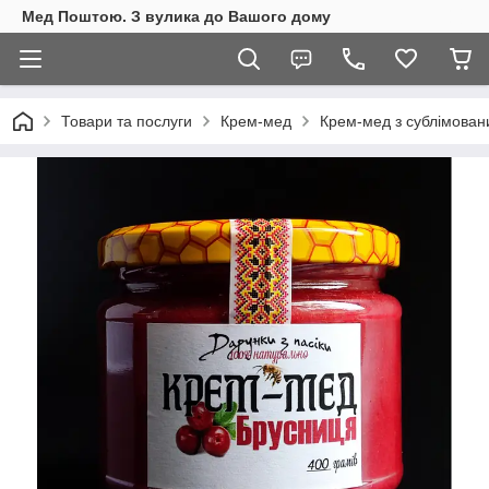
Мед Поштою. З вулика до Вашого дому
Товари та послуги
Крем-мед
Крем-мед з сублімован