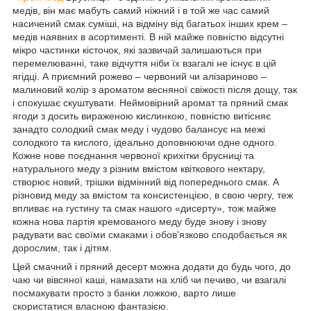
медів, він має мабуть самий ніжний і в той же час самий
насичений смак суміші, на відміну від багатьох інших крем –
медів наявних в асортименті. В ній майже повністю відсутні
мікро частинки кісточок, які зазвичай залишаються при
перемелюванні, таке відчуття ніби їх взагалі не існує в цій
ягідці. А приємний рожево – червоний чи алізариново –
малиновий колір з ароматом весняної свіжості після дощу, так
і спокушає скуштувати. Неймовірний аромат та пряний смак
ягоди з досить вираженою кислинкою, повністю витісняє
занадто солодкий смак меду і чудово балансує на межі
солодкого та кислого, ідеально доповнюючи одне одного.
Кожне нове поєднання червоної крихітки брусниці та
натурального меду з різним вмістом квіткового нектару,
створює новий, трішки відмінний від попереднього смак. А
різновид меду за вмістом та консистенцією, в свою чергу, теж
впливає на густину та смак нашого «дисерту», тож майже
кожна нова партія кремованого меду буде знову і знову
радувати вас своїми смаками і обов'язково сподобається як
дорослим, так і дітям.
Цей смачний і пряний десерт можна додати до будь чого, до
чаю чи вівсяної каші, намазати на хліб чи печиво, чи взагалі
посмакувати просто з банки ложкою, варто лише
скористатися власною фантазією.