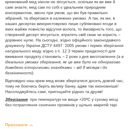
кремований мед ніколи не зіпсується, оскільки як ви вже й
самі знаєте, мед сам по собі є ідеальним природним
консервантом, звісно при умові, що він був правильно
зібраний, та зберігався в належних умовах. А так, як ми, в
наших десертах використовуємо лише сублімовані ягоди в
яких майже повністю відсутня волога, то ймовірність того, що
створений десерт зіпсується, втратить свій смак чи користь –
дорівнює нулю. На сьогодні, згідно офіційного законодавчого
документу України ДСТУ 4497: 2005 умови і термін зберігання
натурального меду згідно з п. 12.3 термін придатності для
вживання продукту становить – 2 роки з дня виготовлення
(а в
ідеальних умовах зберігання, як це вже було не одноразово
доведено історичними знахідками – від 8 місяців і до
безкінечності)
.
Відповідно наш крем-мед може зберігатися досить довгий час,
тому не боючись беріть велику банку, адже так економніше!
Насолоджуйтесь самі, пригощайте рідних та друзів!
Зберігання
: при температурі не вище +20ºС у сухому місці
без потрапляння сонячних променів у щільно закритій тарі
Приховати