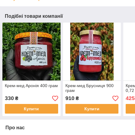
Подібні товари компанії
Крем-мед Аронія 400 грам
Крем-мед Брусниця 900
Кре
грам
0,72
330
910
425
₴
₴
Купити
Купити
Про нас