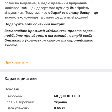
повністю видалена, а мед є ідеальним природним
консервантом, цей десерт має нульову ймовірність
зіпсуватися. Тому сміливо
обирайте велику банку – це
значно економніше
та смачніше для всієї родини!
Подаруйте собі сонячний настрій!
Замовляйте Крем-мед «Обліпиха» просто зараз –
подбайте про здоров'я та гарний настрій своїх
близьких з українським смаком та європейською
якістю!
Приховати
Характеристики
Основні
Виробник
МЕД ПОШТОЮ
Країна виробник
Україна
Вага упаковки
0.65 кг