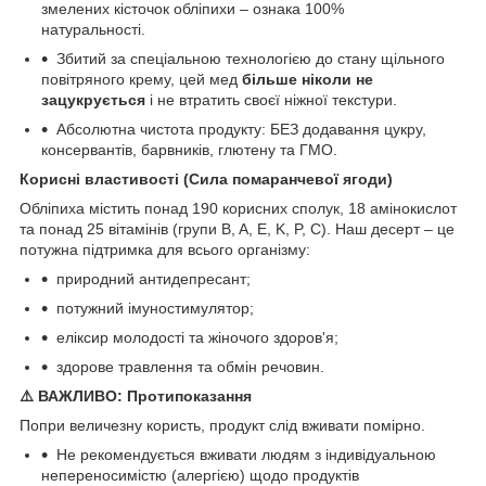
змелених кісточок обліпихи – ознака 100%
натуральності.
Збитий за спеціальною технологією до стану щільного
повітряного крему, цей мед
більше ніколи не
зацукрується
і не втратить своєї ніжної текстури.
Абсолютна чистота продукту: БЕЗ додавання цукру,
консервантів, барвників, глютену та ГМО.
Корисні властивості (Сила помаранчевої ягоди)
Обліпиха містить понад 190 корисних сполук, 18 амінокислот
та понад 25 вітамінів (групи B, A, E, K, P, C). Наш десерт – це
потужна підтримка для всього організму:
природний антидепресант;
потужний імуностимулятор;
еліксир молодості та жіночого здоров'я;
здорове травлення та обмін речовин.
⚠️ ВАЖЛИВО: Протипоказання
Попри величезну користь, продукт слід вживати помірно.
Не рекомендується вживати людям з індивідуальною
непереносимістю (алергією) щодо продуктів