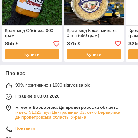
Крем-мед Обліпиха 900
Крем-мед Кокос-мигдаль
Крем
грам
0,5 л (650 грам)
грам
855
375
325
₴
₴
Купити
Купити
Про нас
99% позитивних з 1600 відгуків за рік
Працює з 03.03.2020
м. село Варварівка Дніпропетровська область
індекс 51325, вул Центральная 32, село Варварівка
Дніпропетровська область, Україна
Контакти