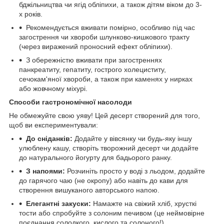
бджільництва чи ягід обліпихи, а також дітям віком до 3-
х років.
Рекомендується вживати помірно, особливо під час
загострення чи хвороби шлунково-кишкового тракту
(через виражений проносний ефект обліпихи).
З обережністю вживати при загостреннях
панкреатиту, гепатиту, гострого холециститу,
сечокам'яної хвороби, а також при каменях у нирках
або жовчному міхурі.
Способи гастрономічної насолоди
Не обмежуйте свою уяву! Цей десерт створений для того,
щоб ви експериментували:
До сніданків:
Додайте у вівсянку чи будь-яку іншу
улюблену кашу, створіть творожний десерт чи додайте
до натурального йогурту для бадьорого ранку.
З напоями:
Розчиніть просто у воді з льодом, додайте
до гарячого чаю (не окропу) або навіть до кави для
створення вишуканого авторського напою.
Елегантні закуски:
Намажте на свіжий хліб, хрусткі
тости або спробуйте з солоним печивом (це неймовірне
поєднання солодкого, кислого та солоного!).