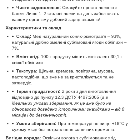
Чисте задоволення:
Смакуйте просто ложкою з
банки. Лише 1–2 столові ложки на день забезпечать
вашому організму добовий заряд вітамінів!
Характеристики та склад
Склад:
Мед натуральний сонях-різнотрав’я – 93%,
натуральні дрібно змелені сублімовані ягоди обліпихи –
7%.
Вміст ягід:
100 г продукту містить еквівалент 30,1 г
свіжої обліпихи.
Текстура:
Щільна, кремова, повітряна, мусова,
пастоподібна, що вже не за кристалізується та не
затвердіє.
Термін придатності:
2 роки з дня виготовлення
відповідно до пункту 12.3 ДСТУ 4497:2005 (
а в
ідеальних умовах зберігання, як це вже було не
одноразово доведено історичними знахідками – від 8
місяців і до безкінечності
).
Умови зберігання:
При температурі не вище +18°C у
сухому місці без потрапляння сонячних променів.
Вигідна порада:
Оскільки волога з сублімованих ягід