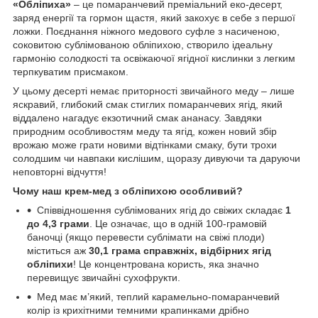
«Обліпиха»
– це помаранчевий преміальний еко-десерт,
заряд енергії та гормон щастя, який закохує в себе з першої
ложки. Поєднання ніжного медового суфле з насиченою,
соковитою сублімованою обліпихою, створило ідеальну
гармонію солодкості та освіжаючої ягідної кислинки з легким
терпкуватим присмаком.
У цьому десерті немає приторності звичайного меду – лише
яскравий, глибокий смак стиглих помаранчевих ягід, який
віддалено нагадує екзотичний смак ананасу. Завдяки
природним особливостям меду та ягід, кожен новий збір
врожаю може грати новими відтінками смаку, бути трохи
солодшим чи навпаки кислішим, щоразу дивуючи та даруючи
неповторні відчуття!
Чому наш крем-мед з обліпихою особливий?
Співвідношення сублімованих ягід до свіжих складає
1
до 4,3 грами
. Це означає, що в одній 100-грамовій
баночці (якщо перевести сублімати на свіжі плоди)
міститься аж
30,1 грама справжніх, відбірних ягід
обліпихи
! Це концентрована користь, яка значно
перевищує звичайні сухофрукти.
Мед має м’який, теплий карамельно-помаранчевий
колір із крихітними темними крапинками дрібно