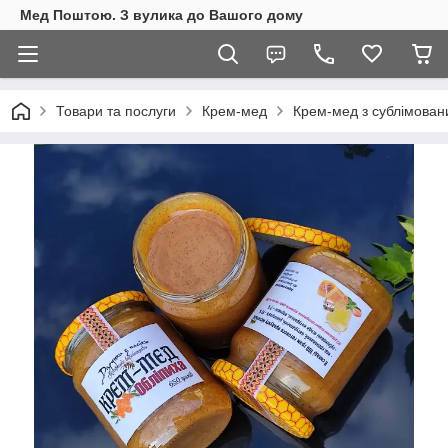
Мед Поштою. З вулика до Вашого дому
Товари та послуги
Крем-мед
Крем-мед з сублімован