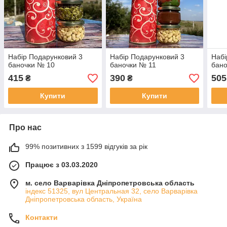
Набір Подарунковий 3
Набір Подарунковий 3
Набі
баночки № 10
баночки № 11
бано
415
390
505
₴
₴
Купити
Купити
Про нас
99% позитивних з 1599 відгуків за рік
Працює з 03.03.2020
м. село Варварівка Дніпропетровська область
індекс 51325, вул Центральная 32, село Варварівка
Дніпропетровська область, Україна
Контакти