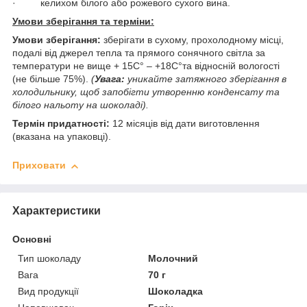
· келихом білого або рожевого сухого вина.
Умови зберігання та терміни:
Умови зберігання:
зберігати в сухому, прохолодному місці,
подалі від джерел тепла та прямого сонячного світла за
температури не вище + 15С° – +18С°та відносній вологості
(не більше 75%).
(
Увага:
уникайте затяжного зберігання в
холодильнику, щоб запобігти утворенню конденсату та
білого нальоту на шоколаді).
Термін придатності:
12 місяців від дати виготовлення
(вказана на упаковці).
Приховати
Характеристики
Основні
Тип шоколаду
Молочний
Вага
70 г
Вид продукції
Шоколадка