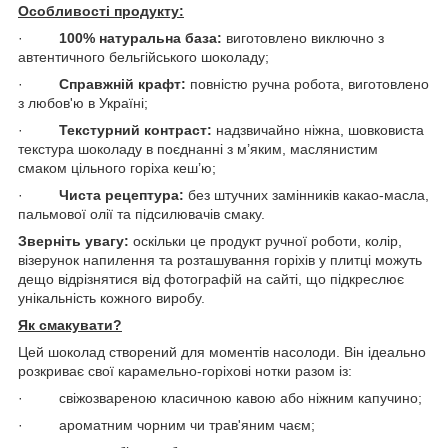
Особливості продукту:
·
100% натуральна база:
виготовлено виключно з
автентичного бельгійського шоколаду;
·
Справжній крафт:
повністю ручна робота, виготовлено
з любов'ю в Україні;
·
Текстурний контраст:
надзвичайно ніжна, шовковиста
текстура шоколаду в поєднанні з м’яким, маслянистим
смаком цільного горіха кеш’ю;
·
Чиста рецептура:
без штучних замінників какао-масла,
пальмової олії та підсилювачів смаку.
Зверніть увагу:
оскільки це продукт ручної роботи, колір,
візерунок напилення та розташування горіхів у плитці можуть
дещо відрізнятися від фотографій на сайті, що підкреслює
унікальність кожного виробу.
Як смакувати?
Цей шоколад створений для моментів насолоди. Він ідеально
розкриває свої карамельно-горіхові нотки разом із:
· свіжозвареною класичною кавою або ніжним капучино;
· ароматним чорним чи трав'яним чаєм;