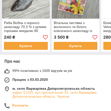
Риба Вобла з чорного
Вітальна листівка з
Біли
шоколаду 70,3 % з цілими
молочного та білого
Velv
горіхами мигдалю 80
класичного шоколаду із
мигд
грамів крафтове
додаванням горіхів кокосу
бана
240
3 500
280
₴
₴
виробництво
малини повітряним рисом
сухо
і бананів 1150 г
вишн
Купити
Купити
пом
Про нас
99% позитивних з 1600 відгуків за рік
Працює з 03.03.2020
м. село Варварівка Дніпропетровська область
індекс 51325, вул Центральная 32, село Варварівка
Дніпропетровська область, Україна
Контакти