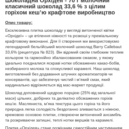
Шоколадна Орхідея - 70 г молочний
класичний шоколад 33,6 % з цілим
горіхом кеш’ю крафтове виробництво
Опис товару:
Ексклюзивна плитка шоколаду у вигляді витонченої квітки
«Орхідеї» – це втілення ніжності та розкоші у преміальному
крафтовому виконанні. Для її створення ми використовуємо
легендарний бельгійський молочний шоколад Barry Callebaut
33,6% (рецептура № 823). Він відомий своїм глибоким теплим
кольором та гармонійно збалансованим смаком, у якому
ідеально поєдналися яскраві нотки обсмажених какао-бобів,
незбираного молока та спокусливої карамелі. Наш шоколад
виготовлений без додавання штучних ароматизаторів чи
консервантів, що забезпечує чистий і м'який смак, який
кардинально відрізняється від мас-маркет продукції.
Шоколад доповнений щедрою порцією (25% від загальної
маси) цільних, добірних та делікатно обсмажених горіхів
кеш’ю. Масляниста, м'яка текстура цього горіха та його
природна легка солодкість бездоганно зливаються з ніжною,
кремовою основою плитки, створюючи витончений ансамбль
та розкриваючи затишні, теплі нотки вершків та карамелі.
Плитка «Орхідея» стане розкішним самостійним частуванням