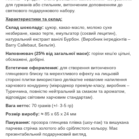
для гурманів або стильним, витонченим доповненням до
святкового подарункового набору.
Характеристики та склад:
Склад шоколаду:
цукор, какао-масло, молоко сухе
незбиране, какао терте, емульгатор (соєвий лецитин),
натуральний екстракт ванілі Бурбон. (Виробник інгредієнтів –
Barry Callebaut, Бельгія).
Наповнювач (25% від загальної маси):
горіхи кеш’ю цільні,
обсмажені, добірні.
Естетичне оформлення:
для створення витонченого
глянцевого блиску та мерехтливого ефекту на лицьовій
стороні плитки використано делікатне невагоме напилення
харчового кондурину (мікродекор преміум-класу, виробник –
Туреччина, повністю нейтральний за смаком та ароматом,
відповідає світовим харчовим стандартам).
Вага нетто:
70 грамів (+/- 3-5 гр)
Розмір виробу: ≈
85 х 65 х 24 мм
Пакування:
прозора глянцева плівка (шоу-пак) та вишукана
парчева стрічка золотого або сріблястого кольору. Має
презентабельний подарунковий вигляд.