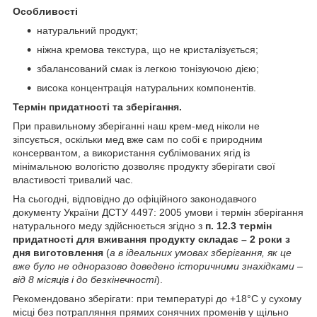
Особливості
натуральний продукт;
ніжна кремова текстура, що не кристалізується;
збалансований смак із легкою тонізуючою дією;
висока концентрація натуральних компонентів.
Термін придатності та зберігання.
При правильному зберіганні наш крем-мед ніколи не
зіпсується, оскільки мед вже сам по собі є природним
консервантом, а використання сублімованих ягід із
мінімальною вологістю дозволяє продукту зберігати свої
властивості тривалий час.
На сьогодні, відповідно до офіційного законодавчого
документу України ДСТУ 4497: 2005 умови і термін зберігання
натурального меду здійснюється згідно з
п. 12.3 термін
придатності для вживання продукту складає – 2 роки з
дня виготовлення
(
а в ідеальних умовах зберігання, як це
вже було не одноразово доведено історичними знахідками –
від 8 місяців і до безкінечності
).
Рекомендовано зберігати: при температурі до +18°C у сухому
місці без потрапляння прямих сонячних променів у щільно