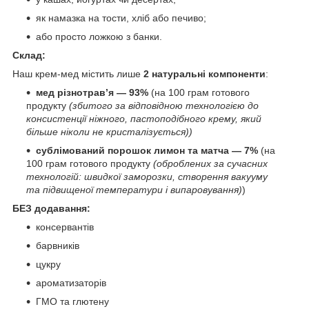
як намазка на тости, хліб або печиво;
або просто ложкою з банки.
Склад
:
Наш крем-мед містить лише
2 натуральні компоненти
:
мед різнотрав’я — 93%
(на 100 грам готового
продукту
(збитого за відповідною технологією до
консистенції ніжного, пастоподібного крему, який
більше ніколи не кристалізується))
сублімований порошок лимон та матча — 7%
(на
100 грам готового продукту
(оброблених за сучасних
технологій: швидкої заморозки, створення вакууму
та підвищеної температури і випаровування)
)
БЕЗ додавання:
консервантів
барвників
цукру
ароматизаторів
ГМО та глютену