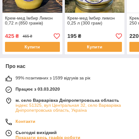
Крем-мед Імбир Лимон
Крем-мед Імбир лимон
Крем
0,72 л (850 грамів)
0,25 л (300 грам)
250 
425
195
220
₴
₴
465 ₴
Купити
Купити
Про нас
99% позитивних з 1599 відгуків за рік
Працює з 03.03.2020
м. село Варварівка Дніпропетровська область
індекс 51325, вул Центральная 32, село Варварівка
Дніпропетровська область, Україна
Контакти
Сьогодні вихідний
Показати весь графік роботи