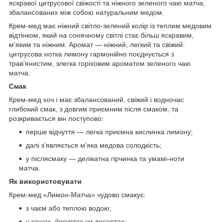
яскравої цитрусової свіжості та ніжного зеленого чаю матча,
збалансованих між собою натуральним медом.
Крем-мед має ніжний світло-зелений колір із теплим медовим
відтінком, який на сонячному світлі стає більш яскравим,
м’яким та ніжним. Аромат — ніжний, легкий та свіжий:
цитрусова нотка лимону гармонійно поєднується з
трав’янистим, злегка горіховим ароматом зеленого чаю
матча.
Смак
Крем-мед хоч і має збалансований, свіжий і водночас
глибокий смак, з довгим приємним після смаком, та
розкривається він поступово:
перше відчуття — легка приємна кислинка лимону;
далі з’являється м’яка медова солодкість;
у післясмаку — делікатна гірчинка та умамі-ноти
матча.
Як використовувати
Крем-мед «Лимон-Матча» чудово смакує:
з чаєм або теплою водою;
у кашах, йогуртах чи десертах;