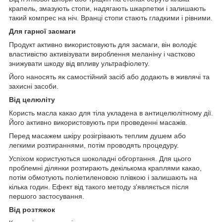
крапель, змазують стопи, надягають шкарпетки і залишають
такий компрес на ніч. Вранці стопи стають гладкими і рівними.
Для гарної засмаги
Продукт активно використовують для засмаги, він володіє
властивістю активізувати вироблення меланіну і частково
знижувати шкоду від впливу ультрафіолету.
Його наносять як самостійний засіб або додають в живлячі та
захисні засоби.
Від целюліту
Користь масла какао для тіла укладена в антицелюлітному дії.
Його активно використовують при проведенні масажів.
Перед масажем шкіру розігрівають теплим душем або
легкими розтираннями, потім проводять процедуру.
Успіхом користуються шоколадні обгортання. Для цього
проблемні ділянки розтирають декількома краплями какао,
потім обмотують поліетиленовою плівкою і залишають на
кілька годин. Ефект від такого методу з'являється після
першого застосування.
Від розтяжок