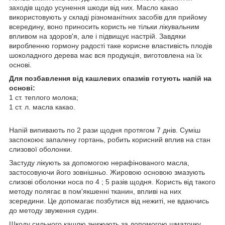
заходів щодо усунення шкоди від них. Масло какао
використовують у складі різноманітних засобів для прийому
всередину, воно приносить користь не тільки лікувальним
впливом на здоров'я, але і підвищує настрій. Завдяки
виробленню гормону радості таке корисне властивість плодів
шоколадного дерева має вся продукція, виготовлена на їх
основі.
Для позбавлення від кашлевих спазмів готують напій на
основі:
1 ст. теплого молока;
1 ст. л. масла какао.
Напій випивають по 2 рази щодня протягом 7 днів. Суміш
заспокоює запалену гортань, робить корисний вплив на стан
слизової оболонки.
Застуду лікують за допомогою нерафінованого масла,
застосовуючи його зовнішньо. Жировою основою змазують
слизові оболонки носа по 4 ; 5 разів щодня. Користь від такого
методу полягає в пом'якшенні тканин, впливі на них
зсередини. Це допомагає позбутися від нежиті, не вдаючись
до методу звуження судин.
Шкоду сильного кашлю знижують за допомогою шматочку