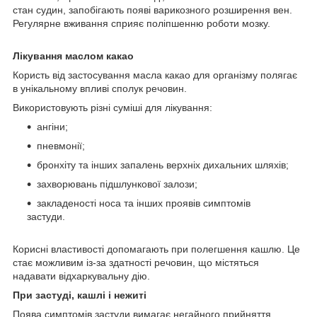
стан судин, запобігають появі варикозного розширення вен.
Регулярне вживання сприяє поліпшенню роботи мозку.
Лікування маслом какао
Користь від застосування масла какао для організму полягає
в унікальному впливі сполук речовин.
Використовують різні суміші для лікування:
ангіни;
пневмонії;
бронхіту та інших запалень верхніх дихальних шляхів;
захворювань підшлункової залози;
закладеності носа та інших проявів симптомів
застуди.
Корисні властивості допомагають при полегшення кашлю. Це
стає можливим із-за здатності речовин, що містяться
надавати відхаркувальну дію.
При застуді, кашлі і нежиті
Поява симптомів застуди вимагає негайного прийняття