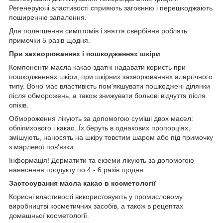
Регенеруючі властивості сприяють загоєнню і перешкоджають
поширенню запалення.
Для полегшення симптомів і зняття свербіння роблять
примочки 5 разів щодня.
При захворюваннях і пошкодженнях шкіри
Компоненти масла какао здатні надавати користь при
пошкодженнях шкіри, при шкірних захворюваннях алергічного
типу. Воно має властивість пом'якшувати пошкоджені ділянки
після обморожень, а також знижувати больові відчуття після
опіків.
Обмороження лікують за допомогою суміші двох масел:
обліпихового і какао. Їх беруть в однакових пропорціях,
змішують, наносять на шкіру товстим шаром або під примочку
з марлевої пов'язки.
Інформація! Дерматити та екземи лікують за допомогою
нанесення продукту по 4 - 6 разів щодня.
Застосування масла какао в косметології
Корисні властивості використовують у промисловому
виробництві косметичних засобів, а також в рецептах
домашньої косметології.