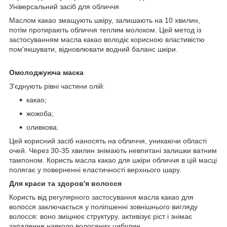
Універсальний засіб для обличчя
Маслом какао змащують шкіру, залишають на 10 хвилин,
потім протирають обличчя теплим молоком. Цей метод із
застосуванням масла какао володіє корисною властивістю
пом'якшувати, відновлювати водний баланс шкіри.
Омолоджуюча маска
З'єднують рівні частини олій:
какао;
жожоба;
оливкова.
Цей корисний засіб наносять на обличчя, уникаючи області
очей. Через 30-35 хвилин знімають невпитані залишки ватним
тампоном. Користь масла какао для шкіри обличчя в цій масці
полягає у поверненні еластичності верхнього шару.
Для краси та здоров'я волосся
Користь від регулярного застосування масла какао для
волосся заключається у поліпшенні зовнішнього вигляду
волосся: воно зміцнює структуру, активізує ріст і знімає
запалення навколо волосяних цибулин.