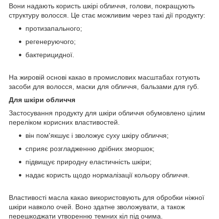
Вони надають користь шкірі обличчя, голови, покращують
структуру волосся. Це стає можливим через такі дії продукту:
протизапального;
регенеруючого;
бактерицидної.
На жировій основі какао в промислових масштабах готують
засоби для волосся, маски для обличчя, бальзами для губ.
Для шкіри обличчя
Застосування продукту для шкіри обличчя обумовлено цілим
переліком корисних властивостей.
він пом'якшує і зволожує суху шкіру обличчя;
сприяє розгладженню дрібних зморшок;
підвищує природну еластичність шкіри;
надає користь щодо нормалізації кольору обличчя.
Властивості масла какао використовують для обробки ніжної
шкіри навколо очей. Воно здатне зволожувати, а також
перешкоджати утворенню темних кіл під очима.