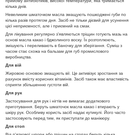
прийому антибіотиків, високої температури, яка тримається
кілька днів.
Невеликим шматочком масла змащують пошкоджені губи по
кілька разів протягом дня. Засіб не тільки дієвий для усунення
цієї неприємності, але і приємний на смак.
Для лікування регулярно з'являються тріщин готують мазь на
основі масла какао і бджолиного воску. Їх розтоплюють,
змішують і переливають в баночку для зберігання. Суміш з
часом стає схожа на бальзам для губ промислового
виробництва.
Для вій
Жировою основою змащують вії. Це активізує зростання за
рахунок вмісту корисних вітамінів. Засіб також має властивість
сприяти збільшенню густоти вій.
Для рук
Застосування для рук і нігтів не вимагає додаткового
приготування. Беруть шматочок масла какао і втирають у
шкіру рук. Особливу користь засіб надає кутикулі. Його часто
застосовують перед тим, як приступати до манікюру.
Для стоп
Від п'яткової шпори або тріщин на стопах беруть кілька