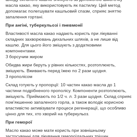
масла какао, яку використовують як пастилку. Цей метод
допомагає полегшувати кашльовий спазм, сприяє зняттю
запалення гортані.
При ангіні, туберкульозі і пневмонії
Властивості масла какао надають користь при лікуванні
складних захворювань дихальних шляхів, а не лише від
кашлю. Для цього його змішують з додатковими
компонентами.
З борсучим жиром
Обидва жири беруть у рівних кількостях, розтоплюють,
змішують. Вживають перед їжею по 2 рази щодня.
З прополісом
Склад готують у пропорції: 10 частин какао масла до 1
частини подрібненого прополісу. Компоненти розтоплюють,
змішують. Приймають по 1/2 ч. л. 3 рази щодня. Склад сприяє
пом'якшенню запаленого горла, а також володіє корисною
властивістю активізувати процеси регенерації, що особливо
цінно для тих, хто хворий на туберкульоз.
При геморої
Масло какао може мати користь при зовнішньому
застосуванні для лікування гемороїдальних тріщин.