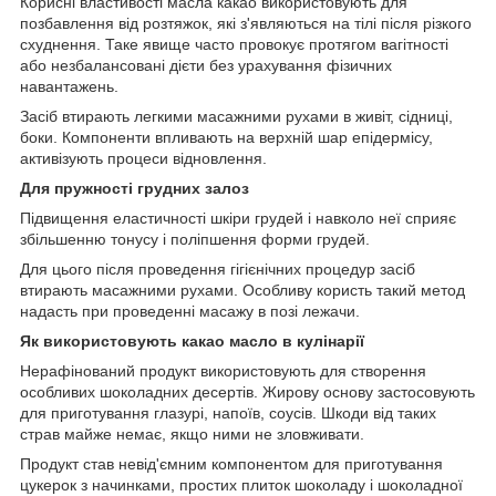
Корисні властивості масла какао використовують для
позбавлення від розтяжок, які з'являються на тілі після різкого
схуднення. Таке явище часто провокує протягом вагітності
або незбалансовані дієти без урахування фізичних
навантажень.
Засіб втирають легкими масажними рухами в живіт, сідниці,
боки. Компоненти впливають на верхній шар епідермісу,
активізують процеси відновлення.
Для пружності грудних залоз
Підвищення еластичності шкіри грудей і навколо неї сприяє
збільшенню тонусу і поліпшення форми грудей.
Для цього після проведення гігієнічних процедур засіб
втирають масажними рухами. Особливу користь такий метод
надасть при проведенні масажу в позі лежачи.
Як використовують какао масло в кулінарії
Нерафінований продукт використовують для створення
особливих шоколадних десертів. Жирову основу застосовують
для приготування глазурі, напоїв, соусів. Шкоди від таких
страв майже немає, якщо ними не зловживати.
Продукт став невід'ємним компонентом для приготування
цукерок з начинками, простих плиток шоколаду і шоколадної