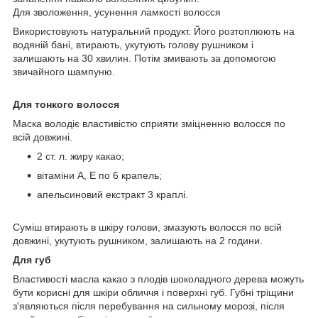
Для зволоження, усунення ламкості волосся
Використовують натуральний продукт. Його розтоплюють на
водяній бані, втирають, укутують голову рушником і
залишають на 30 хвилин. Потім змивають за допомогою
звичайного шампуню.
Для тонкого волосся
Маска володіє властивістю сприяти зміцненню волосся по
всій довжині.
2 ст. л. жиру какао;
вітаміни A, E по 6 крапель;
апельсиновий екстракт 3 краплі.
Суміш втирають в шкіру голови, змазують волосся по всій
довжині, укутують рушником, залишають на 2 години.
Для губ
Властивості масла какао з плодів шоколадного дерева можуть
бути корисні для шкіри обличчя і поверхні губ. Губні тріщини
з'являються після перебування на сильному морозі, після