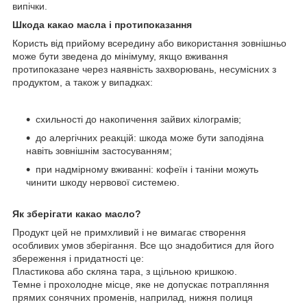
випічки.
Шкода какао масла і протипоказання
Користь від прийому всередину або використання зовнішньо
може бути зведена до мінімуму, якщо вживання
протипоказане через наявність захворювань, несумісних з
продуктом, а також у випадках:
схильності до накопичення зайвих кілограмів;
до алергічних реакцій: шкода може бути заподіяна
навіть зовнішнім застосуванням;
при надмірному вживанні: кофеїн і таніни можуть
чинити шкоду нервової системею.
Як зберігати какао масло?
Продукт цей не примхливий і не вимагає створення
особливих умов зберігання. Все що знадобитися для його
збереження і придатності це:
Пластикова або скляна тара, з щільною кришкою.
Темне і прохолодне місце, яке не допускає потрапляння
прямих сонячних променів, наприлад, нижня полиця