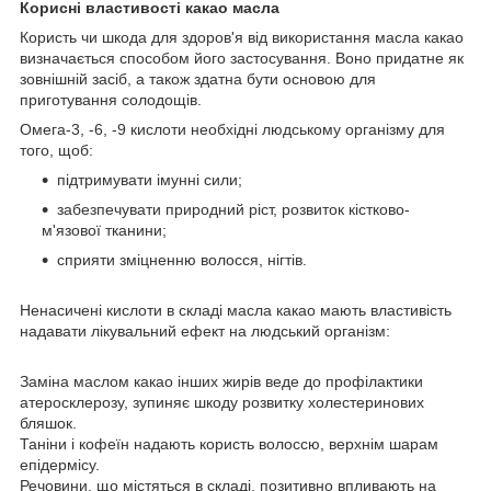
Корисні властивості какао масла
Користь чи шкода для здоров'я від використання масла какао
визначається способом його застосування. Воно придатне як
зовнішній засіб, а також здатна бути основою для
приготування солодощів.
Омега-3, -6, -9 кислоти необхідні людському організму для
того, щоб:
підтримувати імунні сили;
забезпечувати природний ріст, розвиток кістково-
м'язової тканини;
сприяти зміцненню волосся, нігтів.
Ненасичені кислоти в складі масла какао мають властивість
надавати лікувальний ефект на людський організм:
Заміна маслом какао інших жирів веде до профілактики
атеросклерозу, зупиняє шкоду розвитку холестеринових
бляшок.
Таніни і кофеїн надають користь волоссю, верхнім шарам
епідермісу.
Речовини, що містяться в складі, позитивно впливають на