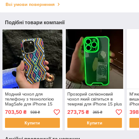
Всі умови повернення
Подібні товари компанії
Модний чохол для
Прозорий силіконовий
М'як
телефону з технологією
чохол який світиться в
виши
MagSafe для iPhone 15
темряві для iPhone 15 plus
iPho
703,50
273,75
398
₴
₴
938 ₴
365 ₴
Купити
Купити