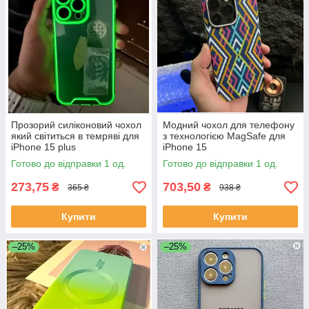
Прозорий силіконовий чохол
Модний чохол для телефону
який світиться в темряві для
з технологією MagSafe для
iPhone 15 plus
iPhone 15
Готово до відправки 1 од.
Готово до відправки 1 од.
273,75
703,50
₴
₴
365 ₴
938 ₴
Купити
Купити
–25%
–25%