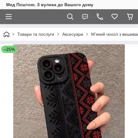
Мед Поштою. З вулика до Вашого дому
Товари та послуги
Аксесуари
М'який чохол з вишива
–25%