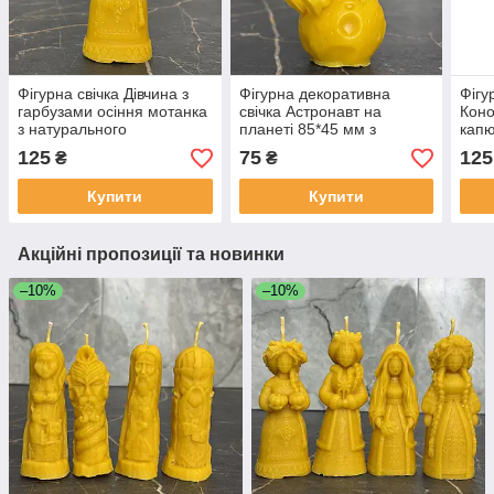
Фігурна свічка Дівчина з
Фігурна декоративна
Фігу
гарбузами осіння мотанка
свічка Астронавт на
Коно
з натурального
планеті 85*45 мм з
капю
бджолиного воску
натурального бджолиного
бджо
125
75
125
₴
₴
декоративна етно свічка
воску ручна робота
деко
ручної роботи 12 см
робо
Купити
Купити
Акційні пропозиції та новинки
–10%
–10%