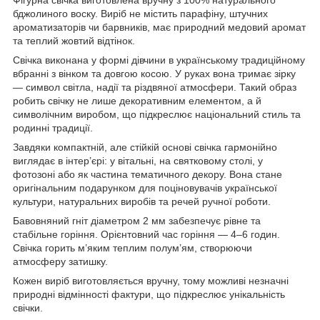
бджолиного воску. Виріб не містить парафіну, штучних
ароматизаторів чи барвників, має природний медовий аромат
та теплий жовтий відтінок.
Свічка виконана у формі дівчини в українському традиційному
вбранні з вінком та довгою косою. У руках вона тримає зірку
— символ світла, надії та різдвяної атмосфери. Такий образ
робить свічку не лише декоративним елементом, а й
символічним виробом, що підкреслює національний стиль та
родинні традиції.
Завдяки компактній, але стійкій основі свічка гармонійно
виглядає в інтер’єрі: у вітальні, на святковому столі, у
фотозоні або як частина тематичного декору. Вона стане
оригінальним подарунком для поціновувачів української
культури, натуральних виробів та речей ручної роботи.
Бавовняний гніт діаметром 2 мм забезпечує рівне та
стабільне горіння. Орієнтовний час горіння — 4–6 годин.
Свічка горить м’яким теплим полум’ям, створюючи
атмосферу затишку.
Кожен виріб виготовляється вручну, тому можливі незначні
природні відмінності фактури, що підкреслює унікальність
свічки.