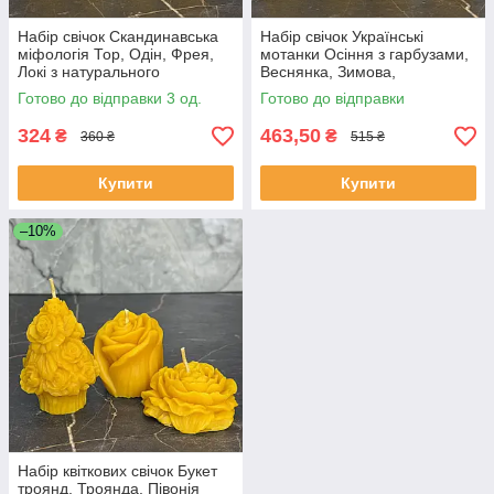
Набір свічок Скандинавська
Набір свічок Українські
міфологія Тор, Одін, Фрея,
мотанки Осіння з гарбузами,
Локі з натурального
Веснянка, Зимова,
бджолиного воску для декору
Конотопська відьма фігурні
Готово до відправки 3 од.
Готово до відправки
на подарунок
декоративні свічки ручної
роботи
324
463,50
₴
₴
360 ₴
515 ₴
Купити
Купити
–10%
Набір квіткових свічок Букет
троянд, Троянда, Півонія