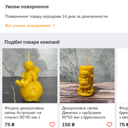
Умови повернення
Повернення товару впродовж 14 днів за домовленістю
Всі умови повернення
Подібні товари компанії
Фігурна декоративна
Декоративна свічка
Фігу
свічка Астронавт на
Дівчинка з гарбузами
бджо
планеті 85*45 мм з
90*55 мм з бджолиного
з кв
натурального бджолиного
воску ручна робота
75
150
75
₴
₴
воску ручна робота