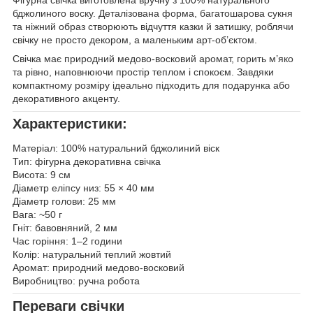
бджолиного воску. Деталізована форма, багатошарова сукня
та ніжний образ створюють відчуття казки й затишку, роблячи
свічку не просто декором, а маленьким арт-об’єктом.
Свічка має природний медово-восковий аромат, горить м’яко
та рівно, наповнюючи простір теплом і спокоєм. Завдяки
компактному розміру ідеально підходить для подарунка або
декоративного акценту.
Характеристики:
Матеріал: 100% натуральний бджолиний віск
Тип: фігурна декоративна свічка
Висота: 9 см
Діаметр еліпсу низ: 55 × 40 мм
Діаметр голови: 25 мм
Вага: ~50 г
Гніт: бавовняний, 2 мм
Час горіння: 1–2 години
Колір: натуральний теплий жовтий
Аромат: природний медово-восковий
Виробництво: ручна робота
Переваги свічки