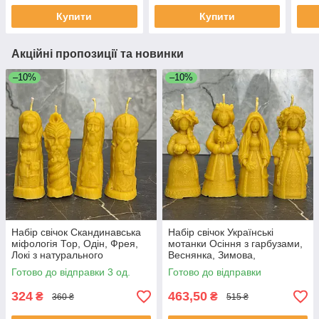
Купити
Купити
Акційні пропозиції та новинки
–10%
–10%
Набір свічок Скандинавська
Набір свічок Українські
міфологія Тор, Одін, Фрея,
мотанки Осіння з гарбузами,
Локі з натурального
Веснянка, Зимова,
бджолиного воску для декору
Конотопська відьма фігурні
Готово до відправки 3 од.
Готово до відправки
на подарунок
декоративні свічки ручної
роботи
324
463,50
₴
₴
360 ₴
515 ₴