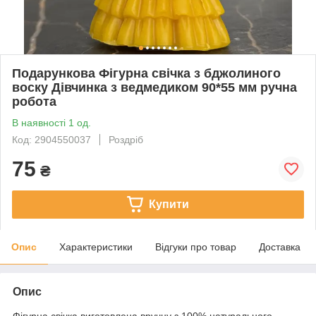
Подарункова Фігурна свічка з бджолиного
воску Дівчинка з ведмедиком 90*55 мм ручна
робота
В наявності 1 од.
Код: 2904550037
Роздріб
75
₴
Купити
Опис
Характеристики
Відгуки про товар
Доставка
Опис
Фігурна свічка виготовлена вручну з 100% натурального