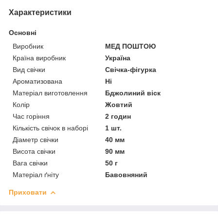
Характеристики
Основні
Виробник
МЕД ПОШТОЮ
Країна виробник
Україна
Вид свічки
Свічка-фігурка
Ароматизована
Ні
Матеріал виготовлення
Бджолиний віск
Колір
Жовтий
Час горіння
2 годин
Кількість свічок в наборі
1 шт.
Діаметр свічки
40 мм
Висота свічки
90 мм
Вага свічки
50 г
Матеріал ґніту
Бавовняний
Приховати