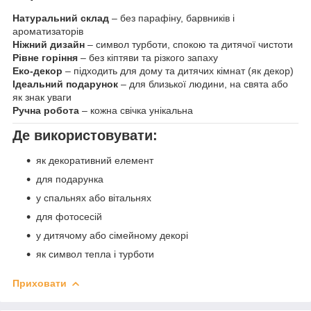
Натуральний склад
– без парафіну, барвників і
ароматизаторів
Ніжний дизайн
– символ турботи, спокою та дитячої чистоти
Рівне горіння
– без кіптяви та різкого запаху
Еко-декор
– підходить для дому та дитячих кімнат (як декор)
Ідеальний подарунок
– для близької людини, на свята або
як знак уваги
Ручна робота
– кожна свічка унікальна
Де використовувати:
як декоративний елемент
для подарунка
у спальнях або вітальнях
для фотосесій
у дитячому або сімейному декорі
як символ тепла і турботи
Приховати