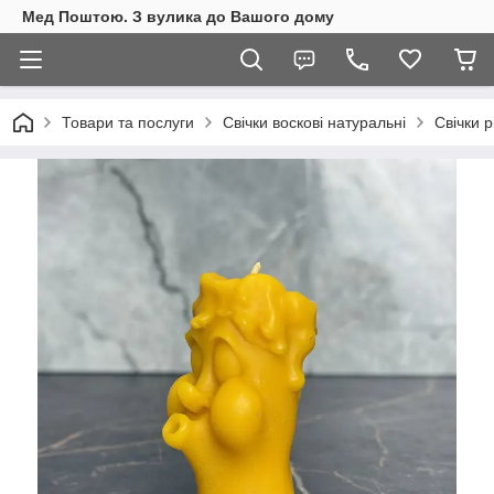
Мед Поштою. З вулика до Вашого дому
Товари та послуги
Свічки воскові натуральні
Свічки р