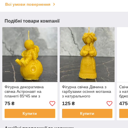
Всі умови повернення
Подібні товари компанії
Фігурна декоративна
Фігурна свічка Дівчина з
Свіч
свічка Астронавт на
гарбузами осіння мотанка
з на
планеті 85*45 мм з
з натурального
бджо
натурального бджолиного
бджолиного воску
Фент
75
125
475
₴
₴
воску ручна робота
декоративна етно свічка
120 
ручної роботи 12 см
ориг
Купити
Купити