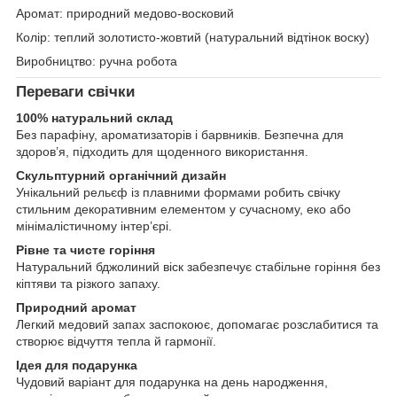
Аромат: природний медово-восковий
Колір: теплий золотисто-жовтий (натуральний відтінок воску)
Виробництво: ручна робота
Переваги свічки
100% натуральний склад
Без парафіну, ароматизаторів і барвників. Безпечна для
здоров’я, підходить для щоденного використання.
Скульптурний органічний дизайн
Унікальний рельєф із плавними формами робить свічку
стильним декоративним елементом у сучасному, еко або
мінімалістичному інтер’єрі.
Рівне та чисте горіння
Натуральний бджолиний віск забезпечує стабільне горіння без
кіптяви та різкого запаху.
Природний аромат
Легкий медовий запах заспокоює, допомагає розслабитися та
створює відчуття тепла й гармонії.
Ідея для подарунка
Чудовий варіант для подарунка на день народження,