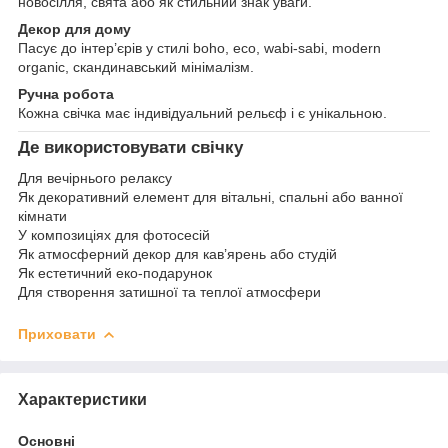
новосілля, свята або як стильний знак уваги.
Декор для дому
Пасує до інтер’єрів у стилі boho, eco, wabi-sabi, modern
organic, скандинавський мінімалізм.
Ручна робота
Кожна свічка має індивідуальний рельєф і є унікальною.
Де використовувати свічку
Для вечірнього релаксу
Як декоративний елемент для вітальні, спальні або ванної
кімнати
У композиціях для фотосесій
Як атмосферний декор для кав’ярень або студій
Як естетичний еко-подарунок
Для створення затишної та теплої атмосфери
Приховати
Характеристики
Основні