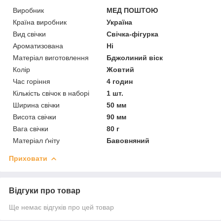
Виробник
МЕД ПОШТОЮ
Країна виробник
Україна
Вид свічки
Свічка-фігурка
Ароматизована
Ні
Матеріал виготовлення
Бджолиний віск
Колір
Жовтий
Час горіння
4 годин
Кількість свічок в наборі
1 шт.
Ширина свічки
50 мм
Висота свічки
90 мм
Вага свічки
80 г
Матеріал ґніту
Бавовняний
Приховати
Відгуки про товар
Ще немає відгуків про цей товар