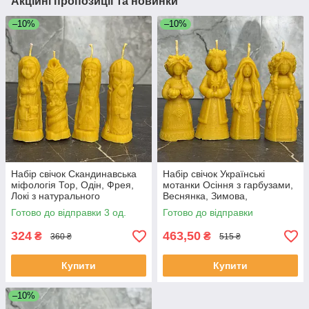
Акційні пропозиції та новинки
–10%
–10%
Набір свічок Скандинавська
Набір свічок Українські
міфологія Тор, Одін, Фрея,
мотанки Осіння з гарбузами,
Локі з натурального
Веснянка, Зимова,
бджолиного воску для декору
Конотопська відьма фігурні
Готово до відправки 3 од.
Готово до відправки
на подарунок
декоративні свічки ручної
роботи
324
463,50
₴
₴
360 ₴
515 ₴
Купити
Купити
–10%