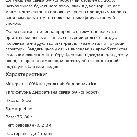
натурального бджолиного воску, який під час горіння дає
м’яке, тепле світло та наповнює простір природним медово-
восковим ароматом, створюючи атмосферу затишку й
спокою.
Форма свічки натхненна природною текучістю воску та
органічними лініями — її скульптурний рельєф нагадує
чоловічка, який дує, застиглі краплі, плавні хвилі й природні
структури. Завдяки цьому свічка виглядає як арт-об’єкт і стає
стильним акцентом інтер’єру. Ідеально підходить для декору
оселі, створення атмосфери релаксу або як естетичний
подарунок близькій людині.
Характеристики:
Матеріал: 100% натуральний бджолиний віск
Тип: фігурна декоративна свічка ручної роботи
Висота: 9 см
Діаметр: 4 см
Вага: 75–80 г
Гніт: бавовняний, 2 мм
Час горіння: до 4 годин