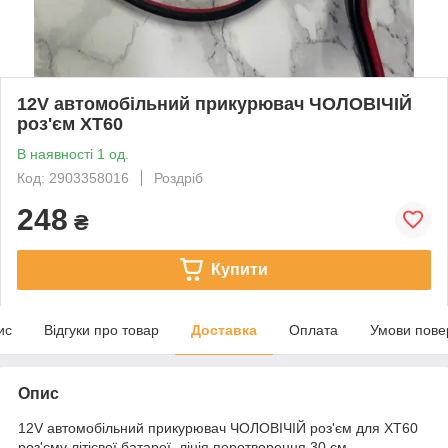
12V автомобільний прикурювач ЧОЛОВІЧІЙ
роз'єм XT60
В наявності 1 од.
Код: 2903358016
Роздріб
248
₴
Купити
ис
Відгуки про товар
Доставка
Оплата
Умови пове
Опис
12V автомобільний прикурювач ЧОЛОВІЧІЙ роз'єм для XT60
роз'єму літієвої батареї, лінія перетворення 30 см