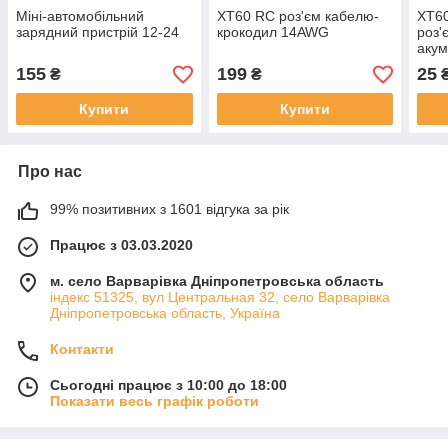
Міні-автомобільний
XT60 RC роз'єм кабелю-
XT60
зарядний пристрій 12-24
крокодил 14AWG
роз'
акум
155
199
25
₴
₴
Купити
Купити
Про нас
99% позитивних з 1601 відгука за рік
Працює з 03.03.2020
м. село Варварівка Дніпропетровська область
індекс 51325, вул Центральная 32, село Варварівка
Дніпропетровська область, Україна
Контакти
Сьогодні працює з 10:00 до 18:00
Показати весь графік роботи