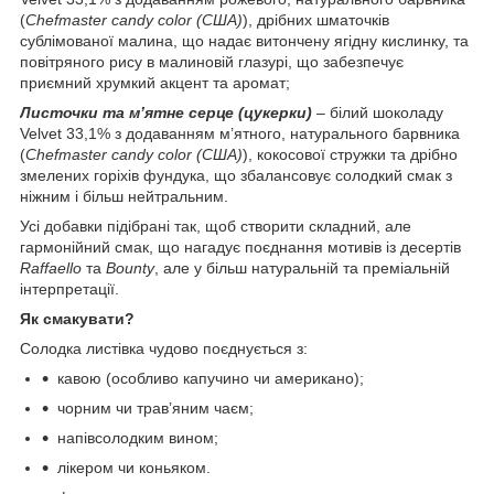
(
Chefmaster
candy
color
(США)
), дрібних шматочків
сублімованої малина, що надає витончену ягідну кислинку, та
повітряного рису в малиновій глазурі, що забезпечує
приємний хрумкий акцент та аромат;
Листочки та м’ятне серце (цукерки)
– білий шоколаду
Velvet 33,1% з додаванням м’ятного, натурального барвника
(
Chefmaster
candy
color
(США)
), кокосової стружки та дрібно
змелених горіхів фундука, що збалансовує солодкий смак з
ніжним і більш нейтральним.
Усі добавки підібрані так, щоб створити складний, але
гармонійний смак, що нагадує поєднання мотивів із десертів
Raffaello
та
Bounty
, але у більш натуральній та преміальній
інтерпретації.
Як смакувати?
Солодка листівка чудово поєднується з:
кавою (особливо капучино чи американо);
чорним чи трав’яним чаєм;
напівсолодким вином;
лікером чи коньяком.