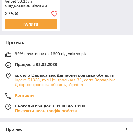
Velvet 33,1% з
мигдалевими чіпсами
кокосовою стружкою та
275
₴
сухим кокосовим молоком
90 грамів
Купити
Про нас
99% позитивних з 1600 відгуків за рік
Працює з 03.03.2020
м. село Варварівка Дніпропетровська область
індекс 51325, вул Центральная 32, село Варварівка
Дніпропетровська область, Україна
Контакти
Сьогодні працює з 09:00 до 18:00
Показати весь графік роботи
Про нас