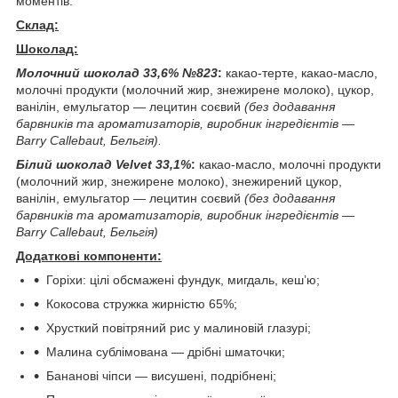
моментів.
Склад:
Шоколад:
Молочний шоколад 33,6% №823
:
какао-терте, какао-масло,
молочні продукти (молочний жир, знежирене молоко), цукор,
ванілін, емульгатор — лецитин соєвий
(без додавання
барвників та ароматизаторів, виробник інгредієнтів —
Barry Callebaut, Бельгія).
Білий шоколад Velvet 33,1%
:
какао-масло, молочні продукти
(молочний жир, знежирене молоко), знежирений цукор,
ванілін, емульгатор — лецитин соєвий
(без додавання
барвників та ароматизаторів, виробник інгредієнтів —
Barry Callebaut, Бельгія)
Додаткові компоненти:
Горіхи: цілі обсмажені фундук, мигдаль, кеш’ю;
Кокосова стружка жирністю 65%;
Хрусткий повітряний рис у малиновій глазурі;
Малина сублімована — дрібні шматочки;
Бананові чіпси — висушені, подрібнені;