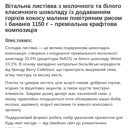
Вітальна листівка з молочного та білого
класичного шоколаду із додаванням
горіхів кокосу малини повітряним рисом
і бананів 1150 г – преміальна крафтова
композиція
Опис товару:
Солодка листівка — це велика подарункова шоколадна
композиція, створена з поєднання преміального молочного
шоколаду 33,6% (рецептура №823) та білого шоколаду Velvet
33,1%. В основу закладено натуральні бельгійські інгредієнти
від бренду Barry Callebaut, що гарантують вишуканий смак,
м’яку текстуру та високу якість.
Плитка та цукерки містять ціле асорті смаків: добірних горіхів,
ягідних та фруктових акцентів, а також хрусткі текстурні
елементи. Завдяки цьому десерт має насичений смак, у
якому гармонійно поєднуються ноти обсмажених какао-бобів,
молока, карамелі, ягідної кислинки та ніжного кокосового
аромату.
Подарунковий формат робить набір ідеальним презентом для
будь-якої нагоди — від сімейних свят до романтичних