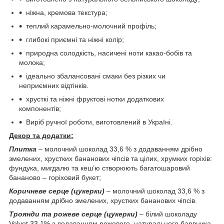
ніжна, кремова текстура;
теплий карамельно-молочний профіль;
глибокі приємні та ніжні колір;
природна солодкість, насичені ноти какао-бобів та
молока;
ідеально збалансовані смаки без різких чи
неприємних відтінків.
хрусткі та ніжні фруктові нотки додаткових
компонентів;
Виріб ручної роботи, виготовлений в Україні.
Декор та додатки:
Плитка
– молочний шоколад 33,6 % з додаванням дрібно
змелених, хрустких бананових чіпсів та цілих, хрумких горіхів:
фундука, мигдалю та кеш’ю створюють багатошаровий
бананово – горіховий букет;
Коричневе
серце (цукерки)
– молочний шоколад 33,6 % з
додаванням дрібно змелених, хрустких бананових чіпсів.
Троянди та рожеве серце (цукерки)
– білий шоколаду
Velvet 33,1% з додаванням рожевого, натурального барвника