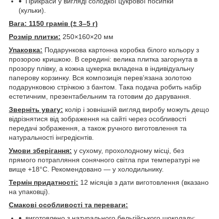
Прикраси у вигляді солодкої цукрової посипки
(кульки).
Вага:
1150 грамів (± 3–5 г)
Розмір плитки:
250×160×20 мм
Упаковка:
Подарункова картонна коробка білого кольору з
прозорою кришкою. В середині: велика плитка загорнута в
прозору плівку, а кожна цукерка вкладена в індивідуальну
паперову корзинку. Вся композиція перев’язана золотою
подарунковою стрічкою з бантом. Така подача робить набір
естетичним, презентабельним та готовим до дарування.
Зверніть увагу:
колір і зовнішній вигляд виробу можуть дещо
відрізнятися від зображення на сайті через особливості
передачі зображення, а також ручного виготовлення та
натуральності інгредієнтів.
Умови зберігання:
у сухому, прохолодному місці, без
прямого потрапляння сонячного світла при температурі не
вище +18°C. Рекомендовано — у холодильнику.
Термін придатності:
12 місяців з дати виготовлення (вказано
на упаковці).
Смакові особливості та переваги:
виготовлено з натурального бельгійського шоколаду;