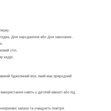
тишку.
Різдва, Дня народження або Дня закоханих.
ю.
овий стіл.
у кадрі.
авжній бджолиний віск, який має природний
 використання навіть у дитячій кімнаті або під
 неприємні запахи та очищують повітря.