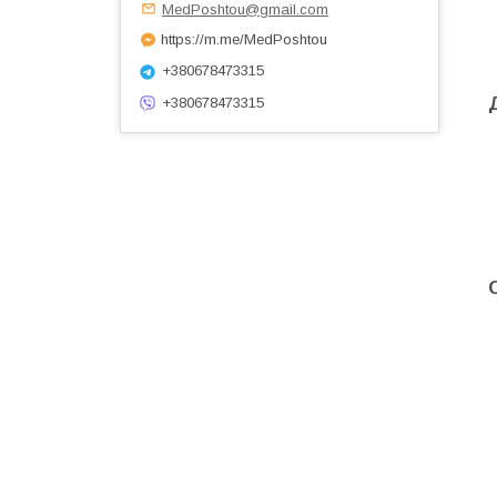
MedPoshtou@gmail.com
https://m.me/MedPoshtou
+380678473315
+380678473315