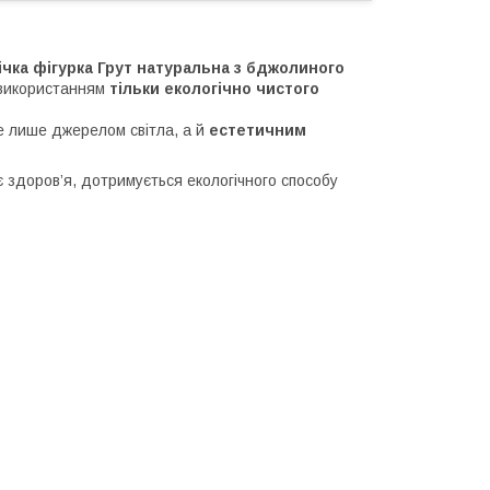
ічка фігурка Грут натуральна з бджолиного
з використанням
тільки екологічно чистого
е лише джерелом світла, а й
естетичним
оє здоров’я, дотримується екологічного способу