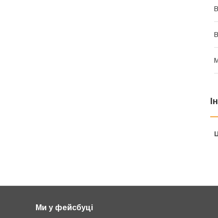
В
В
М
І
Ц
Ми у фейсбуці