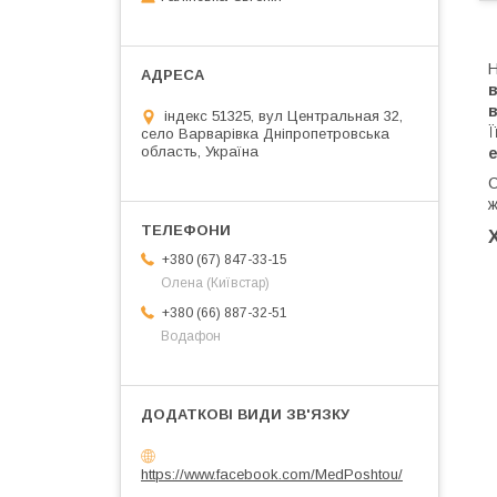
Н
індекс 51325, вул Центральная 32,
Ї
село Варварівка Дніпропетровська
область, Україна
С
ж
+380 (67) 847-33-15
Олена (Київстар)
+380 (66) 887-32-51
Водафон
https://www.facebook.com/MedPoshtou/