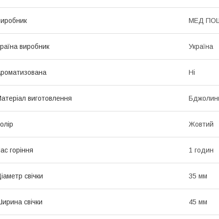
иробник
МЕД ПО
раїна виробник
Україна
роматизована
Ні
атеріал виготовлення
Бджолини
олір
Жовтий
ас горіння
1 годин
іаметр свічки
35 мм
ирина свічки
45 мм