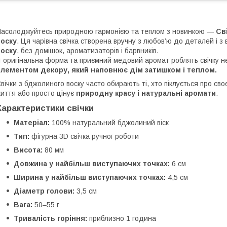
асолоджуйтесь природною гармонією та теплом з новинкою —
Св
воску
. Ця чарівна свічка створена вручну з любов’ю до деталей і 
воску
, без домішок, ароматизаторів і барвників.
ї оригінальна форма та приємний медовий аромат роблять свічку н
елементом декору, який наповнює дім затишком і теплом.
вічки з бджолиного воску часто обирають ті, хто піклується про св
иття або просто цінує
природну красу і натуральні аромати
.
Характеристики свічки
Матеріал:
100% натуральний бджолиний віск
Тип:
фігурна 3D свічка ручної роботи
Висота:
80 мм
Довжина у найбільш виступаючих точках:
6 см
Ширина у найбільш виступаючих точках:
4,5 см
Діаметр голови:
3,5 см
Вага:
50–55 г
Тривалість горіння:
приблизно 1 година