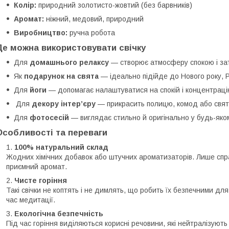
Колір:
природний золотисто-жовтий (без барвників)
Аромат:
ніжний, медовий, природний
Виробництво:
ручна робота
Де можна використовувати свічку
Для
домашнього релаксу
— створює атмосферу спокою і за
Як
подарунок на свята
— ідеально підійде до Нового року, 
Для
йоги
— допомагає налаштуватися на спокій і концентраці
Для
декору інтер’єру
— прикрасить полицю, комод або святк
Для
фотосесій
— виглядає стильно й оригінально у будь-яком
Особливості та переваги
100% натуральний склад
Жодних хімічних добавок або штучних ароматизаторів. Лише спр
приємний аромат.
Чисте горіння
Такі свічки не коптять і не димлять, що робить їх безпечними для
час медитації.
Екологічна безпечність
Під час горіння виділяються корисні речовини, які нейтралізують