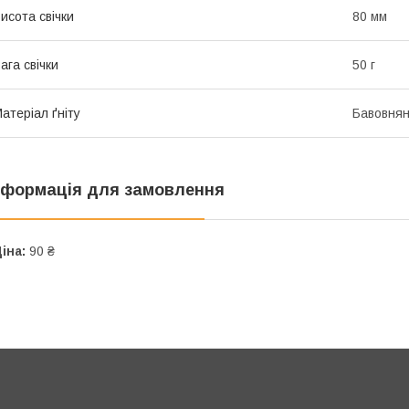
исота свічки
80 мм
ага свічки
50 г
атеріал ґніту
Бавовня
нформація для замовлення
іна:
90 ₴