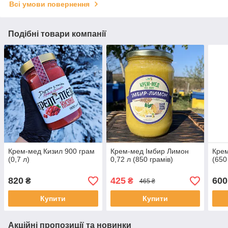
Всі умови повернення
Подібні товари компанії
Крем-мед Кизил 900 грам
Крем-мед Імбир Лимон
Крем
(0,7 л)
0,72 л (850 грамів)
(650
820
425
600
₴
₴
465 ₴
Купити
Купити
Акційні пропозиції та новинки