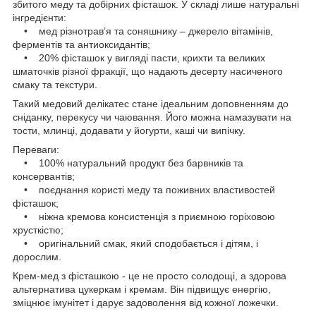
збитого меду та добірних фісташок. У складі лише натуральні
інгредієнти:
• мед різнотрав’я та соняшнику – джерело вітамінів,
ферментів та антиоксидантів;
• 20% фісташок у вигляді пасти, крихти та великих
шматочків різної фракції, що надають десерту насиченого
смаку та текстури.
Такий медовий делікатес стане ідеальним доповненням до
сніданку, перекусу чи чаювання. Його можна намазувати на
тости, млинці, додавати у йогурти, каші чи випічку.
Переваги:
• 100% натуральний продукт без барвників та
консервантів;
• поєднання користі меду та поживних властивостей
фісташок;
• ніжна кремова консистенція з приємною горіховою
хрусткістю;
• оригінальний смак, який сподобається і дітям, і
дорослим.
Крем-мед з фісташкою - це не просто солодощі, а здорова
альтернатива цукеркам і кремам. Він підвищує енергію,
зміцнює імунітет і дарує задоволення від кожної ложечки.