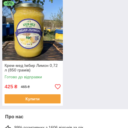
–9%
Крем-мед Імбир Лимон 0,72
л (850 грамів)
Готово до відправки
425
₴
465 ₴
Купити
Про нас
99% позитивних з 1606 відгуків за рік