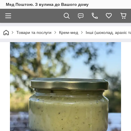
Мед Поштою. З вулика до Вашого дому
Товари та послуги
Крем-мед
Інші (шоколад, арахіс та