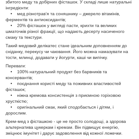
збитого меду та добірних фісташок. У складі лише натуральні
інгредієнти:
• мед різнотрав’я та соняшнику – джерело вітамінів,
ферментів та антиоксидантів;
• 20% фісташок у вигляді пасти, крихти та великих
шматочків різної фракції, що надають десерту насиченого
смаку та текстури.
Такий медовий делікатес стане ідеальним доповненням до
сніданку, перекусу чи чаювання. Його можна намазувати на
тости, млинці, додавати у йогурти, каші чи випічку.
Переваги:
• 100% натуральний продукт без барвників та
консервантів;
• поєднання користі меду та поживних властивостей
фісташок;
• ніжна кремова консистенція з приємною горіховою
хрусткістю;
• оригінальний смак, який сподобається і дітям, і
дорослим.
Крем-мед з фісташкою - це не просто солодощі, а здорова
альтернатива цукеркам і кремам. Він підвищує енергію,
зміцнює імунітет і дарує задоволення від кожної ложечки.