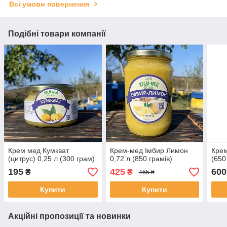
Всі умови повернення
Подібні товари компанії
Крем мед Кумкват
Крем-мед Імбир Лимон
Крем
(цитрус) 0,25 л (300 грам)
0,72 л (850 грамів)
(650
195
425
600
₴
₴
465 ₴
Купити
Купити
Акційні пропозиції та новинки