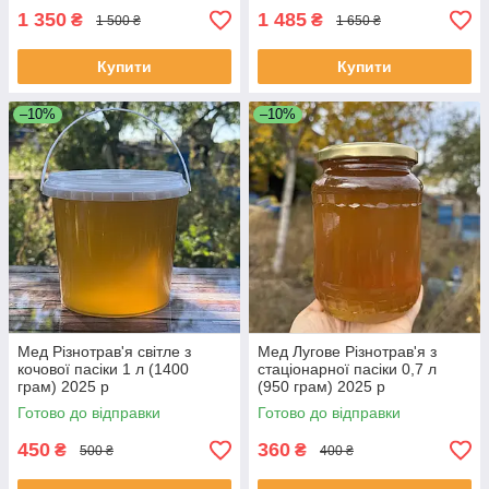
1 350
1 485
₴
₴
1 500 ₴
1 650 ₴
Купити
Купити
–10%
–10%
Мед Різнотрав'я світле з
Мед Лугове Різнотрав'я з
кочової пасіки 1 л (1400
стаціонарної пасіки 0,7 л
грам) 2025 р
(950 грам) 2025 р
Готово до відправки
Готово до відправки
450
360
₴
₴
500 ₴
400 ₴