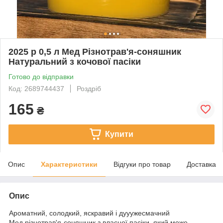
2025 р 0,5 л Мед Різнотрав'я-соняшник
Натуральний з кочової пасіки
Готово до відправки
Код: 2689744437
Роздріб
165
₴
Купити
Опис
Характеристики
Відгуки про товар
Доставка
Опис
Ароматний, солодкий, яскравий і дууужесмачний
Мед різнотрав'я-соняшник з власної пасіки, який може