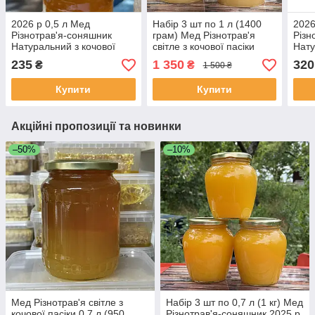
2026 р 0,5 л Мед
Набір 3 шт по 1 л (1400
2026
Різнотрав'я-соняшник
грам) Мед Різнотрав'я
Різн
Натуральний з кочової
світле з кочової пасіки
Нату
пасіки
2025 р
пасі
235
1 350
320
₴
₴
1 500 ₴
Купити
Купити
Акційні пропозиції та новинки
–50%
–10%
Мед Різнотрав'я світле з
Набір 3 шт по 0,7 л (1 кг) Мед
кочової пасіки 0,7 л (950
Різнотрав'я-соняшник 2025 р