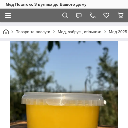
Мед Поштою. З вулика до Вашого дому
Товари та послуги
Мед, забрус , стільники
Мед 2025