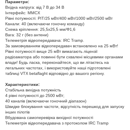
Параметри:
Вхідна напруга: від 7 В до 34 В
Інтерфейс: MMCX
Рівні потужності: PIT/25 мВт/400 мВт/1000 мВт/2500 мВт
Канали: 40 (включаючи гоночну команду)
Схема кріплення: 25,5x25,5 мм/Φ1,6
Вага: 32 г (без антени)
Телеметрія відеопередавача: IRC Tramp.
За замовчуванням відеопередавач встановлено на 25 мВт!
Рівні потужності вище 25 мВт вимагають ліцензії
радіоаматора або повинні бути схвалені місцевими органами
влади! Будь ласка, переконайтеся, що ви літаєтесь на
легальних частотах, і використовуйте наші підготовлені
таблиці VTX betaflaght відповідно до вашого регіону.
Характеристики:
Стабільна вихідна потужність
4 рівні потужності до 2500 мВт;
40 каналів (включаючи гоночний діапазон)
Швидке блокування частоти, відсутність перешкод для запуску
інших пілотів
Вбудована самоперевірка вихідної потужності
Телеметрія відеопередавача з протоколом IRC Tramp