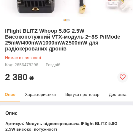
IFlight BLITZ Whoop 5.8G 2.5W
Високопотужний VTX-модуль 2~8S PitMode
25mW/400mW/1000mW/2500mW для
радіокерованих дронів
Немає в наявності
Код: 2656479296
Роздріб
2 380
₴
Опис
Характеристики
Відгуки про товар
Доставка
Опис
Артикул:
Модуль відеопередавача IFlight BLITZ 5.8G
2.5W високої потужності