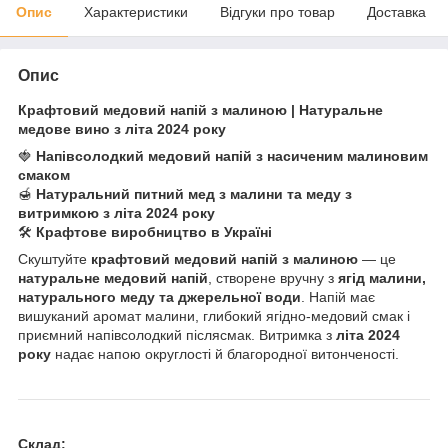
Опис
Характеристики
Відгуки про товар
Доставка
Опис
Крафтовий медовий напій з малиною |
Натуральне
медове вино
з літа 2024 року
🍓
Напівсолодкий медовий
напій
з насиченим малиновим
смаком
🍯
Натуральн
ий питний мед
з малини та меду з
витримкою з літа 2024 року
🛠️
Крафтове виробництво в Україні
Скуштуйте
крафтовий медовий напій з малиною
— це
натуральне медов
ий
напій
, створене вручну з
ягід малини,
натурального меду та джерельної води
. Напій має
вишуканий аромат малини, глибокий ягідно-медовий смак і
приємний напівсолодкий післясмак. Витримка з
літа 2024
року
надає напою округлості й благородної витонченості.
Склад: