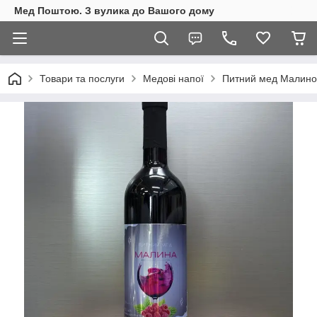
Мед Поштою. З вулика до Вашого дому
Товари та послуги
Медові напої
Питний мед Малино