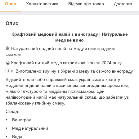
Опис
Характеристики
Відгуки про товар
Доставка
Опис
Крафтовий медовий напій з винограду | Натуральне
медове вино
🍇 Натуральний ягідний напій на меду з виноградним
смаком
🍯 Крафтовий питний мед з витримкою з осені 2024 року
🇺🇦 Виготовлено вручну в Україні з меду та свіжого винограду
Відкрийте для себе справжній смак українського крафту —
медовий ягідний напій з насиченим виноградним ароматом,
м’якою текстурою та медовим післясмаком. Цей
напівсолодкий напій має натуральний склад, що забезпечує
збалансовану глибину смаку.
Склад:
• Виноград
• Мед натуральний
• Вода