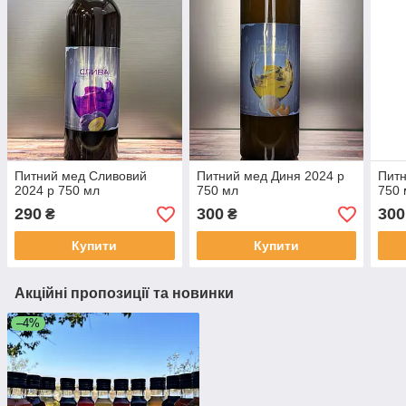
Питний мед Сливовий
Питний мед Диня 2024 р
Питн
2024 р 750 мл
750 мл
750 
290
300
300
₴
₴
Купити
Купити
Акційні пропозиції та новинки
–4%