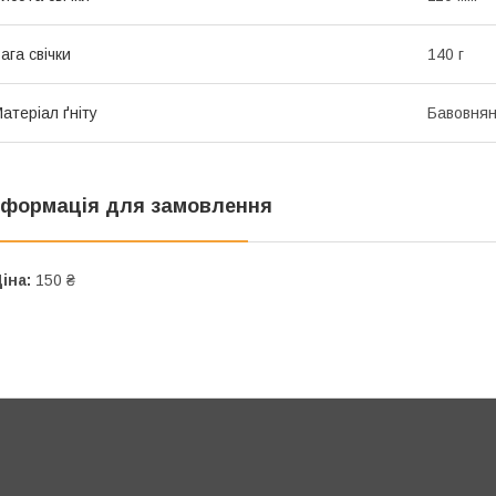
ага свічки
140 г
атеріал ґніту
Бавовня
нформація для замовлення
іна:
150 ₴