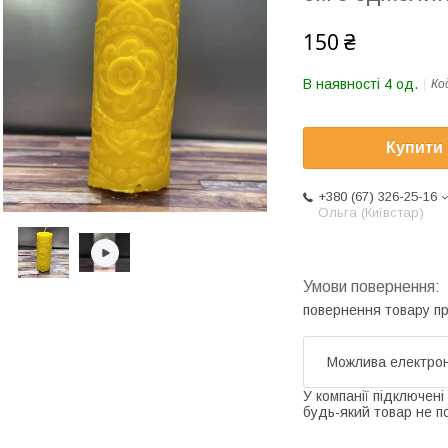
150 ₴
В наявності 4 од.
Ко
Купити
+380 (67) 326-25-16
Ольга (Київстар)
повернення товару п
У компанії підключені
будь-який товар не п