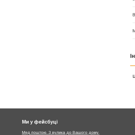
В
М
І
Ц
Ми у фейсбуці
Мед поштою. З вулика до Вашого дому.