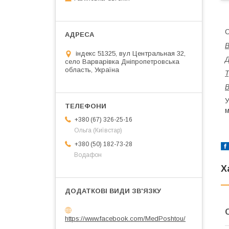
С
індекс 51325, вул Центральная 32,
село Варварівка Дніпропетровська
область, Україна
Т
У
м
+380 (67) 326-25-16
Ольга (Київстар)
+380 (50) 182-73-28
Водафон
Х
https://www.facebook.com/MedPoshtou/