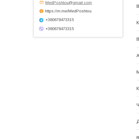
MedPoshtou@gmail.com
В
https://m.me/MedPoshtou
+380678473315
К
+380678473315
В
А
М
К
Ч
Д
В