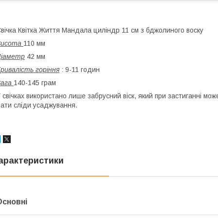
вічка Квітка Життя Мандала циліндр 11 см з бджолиного воску
Висота
110 мм
Діаметр
42 мм
ривалість горіння
: 9-11 годин
Вага
140-145 грам
 свічках використано лише забрусний віск, який при застиганні мо
ати сліди усаджування.
арактеристики
Основні