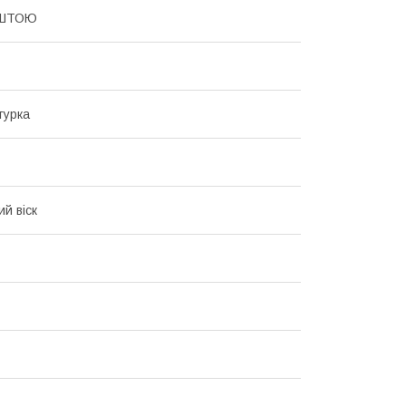
ШТОЮ
гурка
й віск