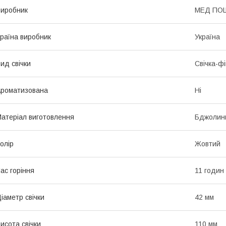
иробник
МЕД ПО
раїна виробник
Україна
ид свічки
Свічка-фі
роматизована
Ні
атеріал виготовлення
Бджолини
олір
Жовтий
ас горіння
11 годин
іаметр свічки
42 мм
исота свічки
110 мм