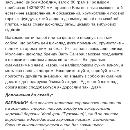
засушеної рибки
«Вобли»,
вагою 80 грамів і розміром
приблизно 143*58*24 мм, принесе Вам не тільки смакове, а й
естетичне задоволення. А обсмажений, хрумкотливий лісовий
горішок фундука, який додано до вмісту нашої незвичайної
плитки, надає смаку шоколаду більш цікавих та вибухових
відтінків.
Всі компоненти нашої плитки ідеально поєднуються між
собою, що робить цей шоколад дуже приємним, хрумкотлив –
ніжним та ароматним на смак. Як і всі наші шоколадні плитки,
Молочний шоколад бренду Barry Callebaut можна поєднувати
з широким спектром ароматів та смаків, Він ідеально
смакуватиме з чаєм, кавою, чи напівсолодким сухим вином, а
можливо навіть з лікером. Експериментуйте, спробуйте самі,
пригостіть друзів та знайомих, чи візьміть з собою як смачний
додаток до подарунка близькій людині. Ад же цей шоколад
обов’язково сподобаються як дорослим так і дітям.
Доповнення до складу:
БАРВНИКИ
: для легкого золотаво-коричневого напилення
на зовнішній стороні нашого виробу ми використали
харчовий барвник “Кондурин (Туреччина)”, який за описом
виробника відповідає всім харчовим нормам. Зазначений
барвник використовується лише для зовнішнього