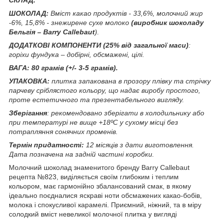
ШОКОЛАД:
Вміст какао продуктів - 33,6%, молочний жир
-6%, 15,8% - знежирене сухе молоко
(виробник шоколаду
Бельгія – Barry Callebaut
).
ДОДАТКОВІ КОМПОНЕНТИ
(25% від загальної маси)
:
горіхи фундука – добірні, обсмажені, цілі.
ВАГА:
80 грамів (+/- 3-5 грамів).
УПАКОВКА:
плитка запакована в прозору плівку та стрічку
парчеву сріблястого кольору, що надає виробу простого,
проте естетичного та презентабельного вигляду.
Зберігання
: рекомендовано зберігати в холодильнику або
при температурі не вище +18ºС у сухому місці без
потрапляння сонячних променів.
Термін придатності:
12 місяців з дати виготовлення.
Дата позначена на задній частині коробки.
Молочний шоколад знаменитого бренду Barry Callebaut
рецепта №823, виділяється своїм глибоким і теплим
кольором, має гармонійно збалансований смак, в якому
ідеально поєдналися яскраві ноти обсмажених какао-бобів,
молока і спокусливої карамелі. Приємний, ніжний, та в міру
солодкий вміст невеликої молочної плитка у вигляді