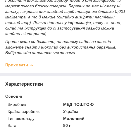
покриття шоколадного виробу, тобто для глянцевого чи
мерехтливого блиску поверхні. Барвник не має ні смаку ні
запаху, і вкриває шоколадний виріб товщиною близько 0,001
міліметра, а то й менше (складно виміряти настільки
тонкий шар). (Більш детальну інформацію, таку як: опис,
склад та інструкцію до їх застосування завжди можна
знайти в інтернеті).
Проте якщо ви бажаєте, на нашому сайті ви завжди
зможете знайти шоколад без використання барвників.
Вибір завжди залишається за вами.
Приховати
Характеристики
Основні
Виробник
МЕД ПОШТОЮ
Країна виробник
Україна
Тип шоколаду
Молочний
Вага
80 г