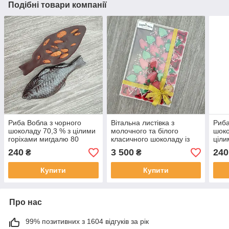
Подібні товари компанії
Риба Вобла з чорного
Вітальна листівка з
Риба
шоколаду 70,3 % з цілими
молочного та білого
шоко
горіхами мигдалю 80
класичного шоколаду із
ціли
грамів крафтове
додаванням горіхів кокосу
грам
240
3 500
240
₴
₴
виробництво
малини повітряним рисом
виро
і бананів 1150 г
Купити
Купити
Про нас
99% позитивних з 1604 відгуків за рік