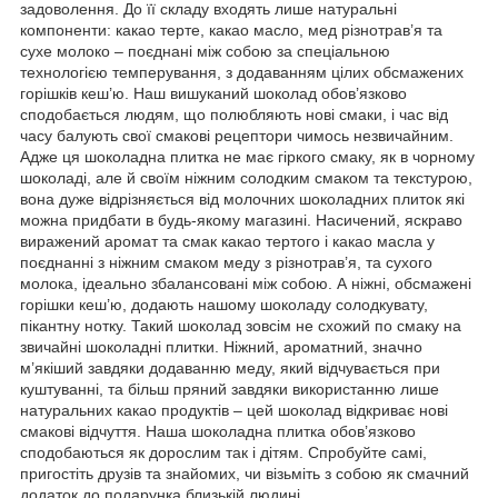
задоволення. До її складу входять лише натуральні
компоненти: какао терте, какао масло, мед різнотрав’я та
сухе молоко – поєднані між собою за спеціальною
технологією темперування, з додаванням цілих обсмажених
горішків кеш’ю. Наш вишуканий шоколад обов’язково
сподобається людям, що полюбляють нові смаки, і час від
часу балують свої смакові рецептори чимось незвичайним.
Адже ця шоколадна плитка не має гіркого смаку, як в чорному
шоколаді, але й своїм ніжним солодким смаком та текстурою,
вона дуже відрізняється від молочних шоколадних плиток які
можна придбати в будь-якому магазині. Насичений, яскраво
виражений аромат та смак какао тертого і какао масла у
поєднанні з ніжним смаком меду з різнотрав’я, та сухого
молока, ідеально збалансовані між собою. А ніжні, обсмажені
горішки кеш’ю, додають нашому шоколаду солодкувату,
пікантну нотку. Такий шоколад зовсім не схожий по смаку на
звичайні шоколадні плитки. Ніжний, ароматний, значно
м’якіший завдяки додаванню меду, який відчувається при
куштуванні, та більш пряний завдяки використанню лише
натуральних какао продуктів – цей шоколад відкриває нові
смакові відчуття. Наша шоколадна плитка обов’язково
сподобаються як дорослим так і дітям. Спробуйте самі,
пригостіть друзів та знайомих, чи візьміть з собою як смачний
додаток до подарунка близькій людині.