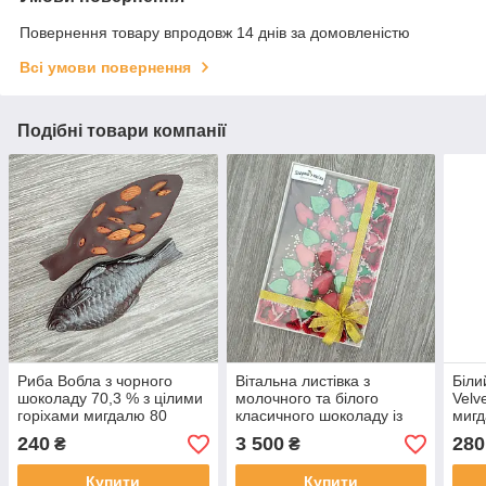
Повернення товару впродовж 14 днів за домовленістю
Всі умови повернення
Подібні товари компанії
Риба Вобла з чорного
Вітальна листівка з
Біли
шоколаду 70,3 % з цілими
молочного та білого
Velv
горіхами мигдалю 80
класичного шоколаду із
мигд
грамів крафтове
додаванням горіхів кокосу
бана
240
3 500
280
₴
₴
виробництво
малини повітряним рисом
сухо
і бананів 1150 г
вишн
Купити
Купити
пом