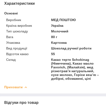
Характеристики
Основні
Виробник
МЕД ПОШТОЮ
Країна виробник
Україна
Тип шоколаду
Молочний
Вага
80 г
Упаковка
Картонна
Вид продукції
Шоколад ручної роботи
Відсоток какао
55
Склад
Какао терте Schokinag
(Німеччина), Какао масло
Favorich, (Малайзія), мед
різнотрав’я натуральний,
сухе молоко, Горіхи кеш’ю –
добірні, обсмажені, цілі
Приховати
Відгуки про товар