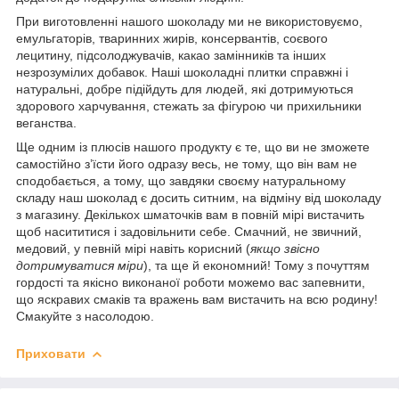
При виготовленні нашого шоколаду ми не використовуємо,
емульгаторів, тваринних жирів, консервантів, соєвого
лецитину, підсолоджувачів, какао замінників та інших
незрозумілих добавок. Наші шоколадні плитки справжні і
натуральні, добре підійдуть для людей, які
дотримуються
здорового харчування, стежать за фігурою чи прихильники
веганства.
Ще одним із плюсів нашого продукту є те, що ви не зможете
самостійно з’їсти його одразу весь, не тому, що він вам не
сподобається, а тому, що завдяки своєму натуральному
складу наш шоколад є досить ситним, на відміну від шоколаду
з магазину. Декількох шматочків вам в повній мірі вистачить
щоб насититися і задовільнити себе. Смачний, не звичний,
медовий, у певній мірі навіть корисний (
якщо звісно
дотримуватися міри
), та ще й економний! Тому з почуттям
гордості та якісно виконаної роботи можемо вас запевнити,
що яскравих смаків та вражень вам вистачить на всю родину!
Смакуйте з насолодою.
Приховати