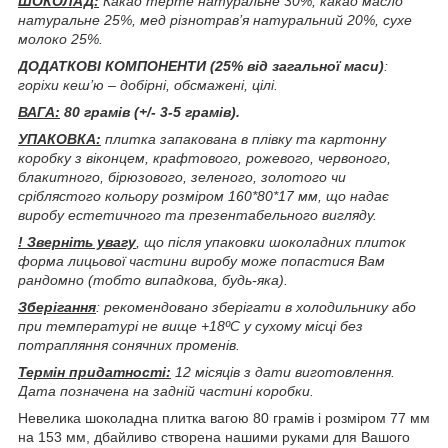
ШОКОЛАД:
Какао терте натуральне 30%, какао масло
натуральне 25%, мед різнотрав’я натуральний 20%, сухе
молоко 25%.
ДОДАТКОВІ КОМПОНЕНТИ (25% від загальної маси)
:
горіхи кеш’ю – добірні, обсмажені, цілі.
ВАГА:
80 грамів (+/- 3-5 грамів).
УПАКОВКА:
плитка запакована в плівку та картонну
коробку з віконцем, крафтового, рожевого, червоного,
блакитного, бірюзового, зеленого, золотого чи
сріблястого кольору розміром 160*80*17 мм, що надає
виробу естетичного та презентабельного вигляду.
!
Зверніть увагу
, що після упаковки шоколадних плиток
форма лицьової частини виробу може попастися Вам
рандомно (тобто випадкова, будь-яка).
Зберігання
: рекомендовано зберігати в холодильнику або
при температурі не вище +18ºС у сухому місці без
потрапляння сонячних променів.
Термін придатності:
12 місяців з дати виготовлення.
Дата позначена на задній частині коробки.
Невелика шоколадна плитка вагою 80 грамів і розміром 77 мм
на 153 мм, дбайливо створена нашими руками для Вашого