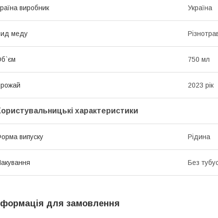
раїна виробник
Україна
Вид меду
Різнотра
б`єм
750 мл
Врожай
2023 рік
Користувальницькі характеристики
орма випуску
Рідина
акування
Без тубу
нформація для замовлення