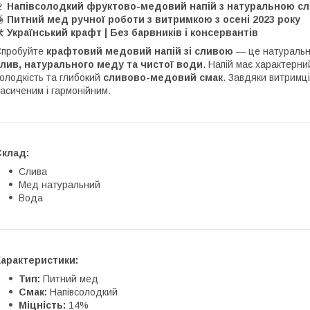
🍷
Напівсолодкий фруктово-медовий напій з натуральною с
🍯
Питний мед
ручної роботи з витримкою з осені 2023 року
️
Український крафт | Без барвників і консервантів
Спробуйте
крафтовий медовий напій зі сливою
— це натуральни
лив, натурального меду та чистої води
. Напій має характерни
олодкість та глибокий
сливово-медовий смак
. Завдяки витримц
асиченим і гармонійним.
Склад:
Слива
Мед натуральний
Вода
Характеристики:
Тип:
Питний мед
Смак:
Напівсолодкий
Міцність:
14%