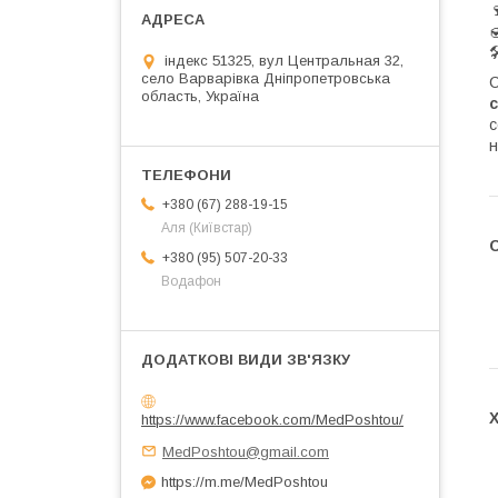

індекс 51325, вул Центральная 32,
село Варварівка Дніпропетровська
область, Україна
с
с
н
+380 (67) 288-19-15
Аля (Київстар)
+380 (95) 507-20-33
Водафон
https://www.facebook.com/MedPoshtou/
MedPoshtou@gmail.com
https://m.me/MedPoshtou