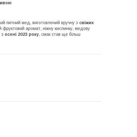
ливою
й питний мед, виготовлений вручну з
свіжих
й фруктовий аромат, ніжну кислинку, медову
і з
осені 2023 року
, смак став ще більш