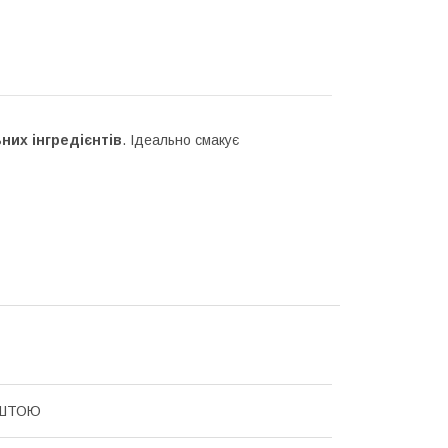
них інгредієнтів
. Ідеально смакує
ШТОЮ