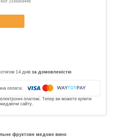
Код:
2166858446
ротягом 14 днів
за домовленістю
 електронні платежі. Тепер ви можете купити
окидаючи сайту.
альне фруктове медове вино