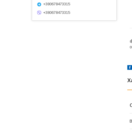
+380678473315
+380678473315

о
Х
В