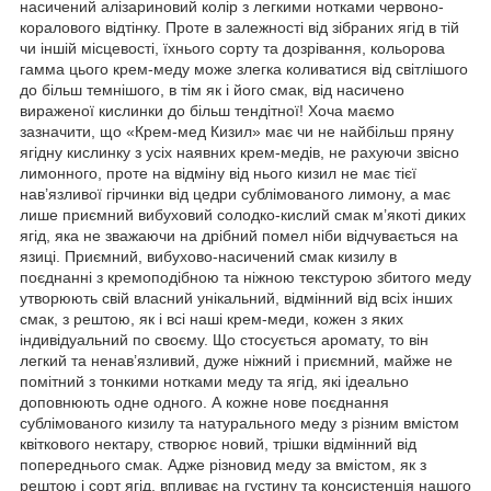
насичений алізариновий колір з легкими нотками червоно-
коралового відтінку. Проте в залежності від зібраних ягід в тій
чи іншій місцевості, їхнього сорту та дозрівання, кольорова
гамма цього крем-меду може злегка коливатися від світлішого
до більш темнішого, в тім як і його смак, від насичено
вираженої кислинки до більш тендітної! Хоча маємо
зазначити, що «Крем-мед Кизил» має чи не найбільш пряну
ягідну кислинку з усіх наявних крем-медів, не рахуючи звісно
лимонного, проте на відміну від нього кизил не має тієї
нав’язливої гірчинки від цедри сублімованого лимону, а має
лише приємний вибуховий солодко-кислий смак м’якоті диких
ягід, яка не зважаючи на дрібний помел ніби відчувається на
язиці. Приємний, вибухово-насичений смак кизилу в
поєднанні з кремоподібною та ніжною текстурою збитого меду
утворюють свій власний унікальний, відмінний від всіх інших
смак, з рештою, як і всі наші крем-меди, кожен з яких
індивідуальний по своєму. Що стосується аромату, то він
легкий та ненав’язливий, дуже ніжний і приємний, майже не
помітний з тонкими нотками меду та ягід, які ідеально
доповнюють одне одного. А кожне нове поєднання
сублімованого кизилу та натурального меду з різним вмістом
квіткового нектару, створює новий, трішки відмінний від
попереднього смак. Адже різновид меду за вмістом, як з
рештою і сорт ягід, впливає на густину та консистенція нашого