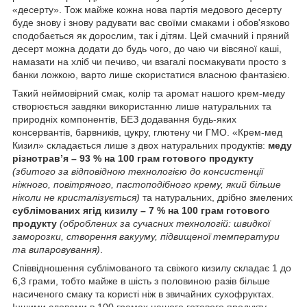
«десерту». Тож майже кожна нова партія медового десерту
буде знову і знову радувати вас своїми смаками і обов'язково
сподобається як дорослим, так і дітям. Цей смачний і пряний
десерт можна додати до будь чого, до чаю чи вівсяної каші,
намазати на хліб чи печиво, чи взагалі посмакувати просто з
банки ложкою, варто лише скористатися власною фантазією.
Такий неймовірний смак, колір та аромат нашого крем-меду
створюється завдяки використанню лише натуральних та
природніх компонентів, БЕЗ додавання будь-яких
консервантів, барвників, цукру, глютену чи ГМО. «Крем-мед
Кизил» складається лише з двох натуральних продуктів:
меду
різнотрав’я – 93 % на 100 грам готового продукту
(збитого за відповідною технологією до консистенції
ніжного, повітряного, пастоподібного крему, який більше
ніколи не кристалізується)
та натуральних, дрібно змелених
сублімованих ягід кизилу – 7 % на 100 грам готового
продукту
(оброблених за сучасних технологій: швидкої
заморозки, створення вакууму, підвищеної температури
та випаровування)
.
Співвідношення сублімованого та свіжого кизилу складає 1 до
6,3 грами, тобто майже в шість з половиною разів більше
насиченого смаку та користі ніж в звичайних сухофруктах.
Іншими словами в 100 грамах нашого готового продукту