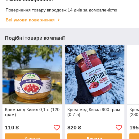
Повернення товару впродовж 14 днів за домовленістю
Всі умови повернення
Подібні товари компанії
Крем-мед Кизил 0,1 л (120
Крем-мед Кизил 900 грам
Крем
грам)
(0,7 л)
(280
110
820
195
₴
₴
Купити
Купити