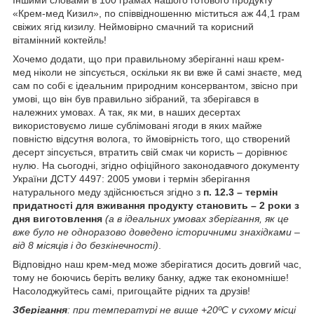
«Крем-мед Кизил», по співвідношенню міститься аж 44,1 грам
свіжих ягід кизилу. Неймовірно смачний та корисний
вітамінний коктейль!
Хочемо додати, що при правильному зберіганні наш крем-
мед ніколи не зіпсується, оскільки як ви вже й самі знаєте, мед
сам по собі є ідеальним природним консервантом, звісно при
умові, що він був правильно зібраний, та зберігався в
належних умовах. А так, як ми, в наших десертах
використовуємо лише сублімовані ягоди в яких майже
повністю відсутня волога, то ймовірність того, що створений
десерт зіпсується, втратить свій смак чи користь – дорівнює
нулю. На сьогодні, згідно офіційного законодавчого документу
України ДСТУ 4497: 2005 умови і термін зберігання
натурального меду здійснюється згідно з
п. 12.3 – термін
придатності для вживання продукту становить – 2 роки з
дня виготовлення
(а в ідеальних умовах зберігання, як це
вже було не одноразово доведено історичними знахідками –
від 8 місяців і до безкінечності)
.
Відповідно наш крем-мед може зберігатися досить довгий час,
тому не боючись беріть велику банку, адже так економніше!
Насолоджуйтесь самі, пригощайте рідних та друзів!
Зберігання
: при температурі не вище +20ºС у сухому місці