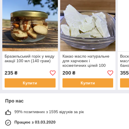
Бразильський горіх у меду
Какао масло натуральне
Воск
акації 100 мл (140 грам)
для харчових і
масл
косметичних цілей 100
бано
грам
235
200
355
₴
₴
Купити
Купити
Про нас
99% позитивних з 1595 відгуків за рік
Працює з 03.03.2020