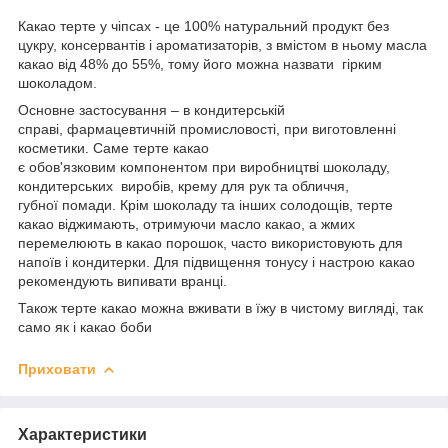
Какао терте у чіпсах - це 100% натуральний продукт без
цукру, консервантів і ароматизаторів, з вмістом в ньому масла
какао від 48% до 55%, тому його можна назвати гірким
шоколадом.
Основне застосування – в кондитерській
справі, фармацевтичній промисловості, при виготовленні
косметики. Саме терте какао
є обов'язковим компонентом при виробництві шоколаду,
кондитерських виробів, крему для рук та обличчя,
губної помади. Крім шоколаду та інших солодощів, терте
какао віджимають, отримуючи масло какао, а жмих
перемелюють в какао порошок, часто використовують для
напоїв і кондитерки. Для підвищення тонусу і настрою какао
рекомендують випивати вранці.
Також терте какао можна вживати в їжу в чистому вигляді, так
само як і какао боби
Приховати
Характеристики