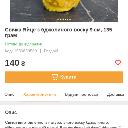
Свічка Яйце з бджолиного воску 9 см, 135
грам
Готово до відправки
Код: 1550839589
Роздріб
140
₴
Купити
Опис
Характеристики
Відгуки про товар
Доставка
Опис
Свічки виготовленно із натурального воску бджолиного,
зібранного на власній пасіці. Без домішок і хімічної фільтрації.