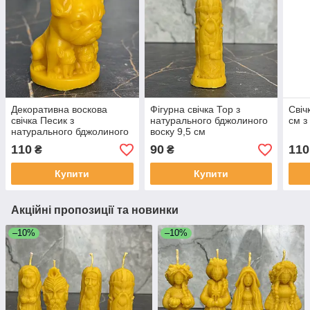
Декоративна воскова
Фігурна свічка Тор з
Свіч
свічка Песик з
натурального бджолиного
см з
натурального бджолиного
воску 9,5 см
воску 7,5 см
скандинавська міфологія
110
90
110
₴
₴
декор для декору ручна
робота
Купити
Купити
Акційні пропозиції та новинки
–10%
–10%