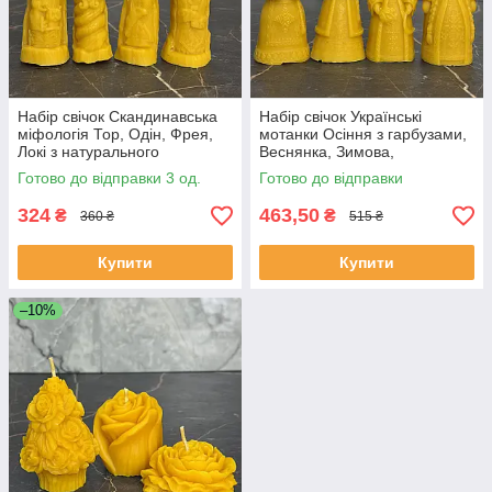
Набір свічок Скандинавська
Набір свічок Українські
міфологія Тор, Одін, Фрея,
мотанки Осіння з гарбузами,
Локі з натурального
Веснянка, Зимова,
бджолиного воску для декору
Конотопська відьма фігурні
Готово до відправки 3 од.
Готово до відправки
на подарунок
декоративні свічки ручної
роботи
324
463,50
₴
₴
360 ₴
515 ₴
Купити
Купити
–10%