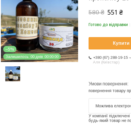
551 ₴
580 ₴
Готово до відправки
Купити
–5%
Залишилось
0
0
днів
0
0
0
0
0
0
+380 (67) 288-19-15
Аля (Київстар)
повернення товару п
У компанії підключені
будь-який товар не п