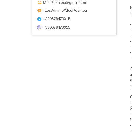
MedPoshtou@gmail.com
https://m.me/MedPoshtou
Н
+380678473315
-
+380678473315
-
-
-
-
-
-
К
я
Л
в
б
-
з
-
-