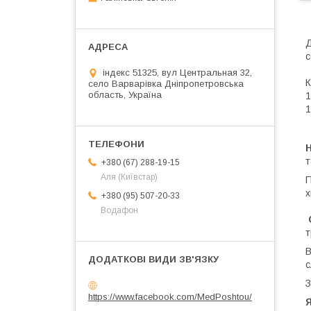
с
індекс 51325, вул Центральная 32,
К
село Варварівка Дніпропетровська
область, Україна
1
1
Н
т
+380 (67) 288-19-15
Аля (Київстар)
П
х
+380 (95) 507-20-33
Водафон
т
В
с
З
https://www.facebook.com/MedPoshtou/