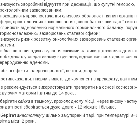
 знижують хворобливі відчуття при дефекації, що супутні геморою,
роктологічним захворюванням;
 покращують кровопостачання слизових оболонок і тканин органів п
фери, проктологічних захворюваннях, хворобах сечовивідної систе
 сприяють відновленню нормального гормонального балансу, поруш
гормонозалежних» захворювань статевої сфери;
 знижують ризик розвитку онкологічних захворювань статевих органі
истеми;
 в більшості випадків лікування свічками на живиці дозволяє дом
еобхідність у оперативному втручанні, відновлює прохідність сечов
ереродженню аденоми.
обічні ефекти: алергічні реакції, печіння, діарея.
ротипоказання: гіперчутливість до компонентів препарату, вагітним
е рекомендується використовувати препарати на основі соснової жи
одуючим матерям і дітям до 14 років.
берігати
свічки
в темному, прохолодному місці. Через високу частку
ридатності зберігається дуже довго - 12 місяців і більше.
берігати
настоянку
у щільно закупореній тарі, при температурі 8
вітла місці 2 роки.