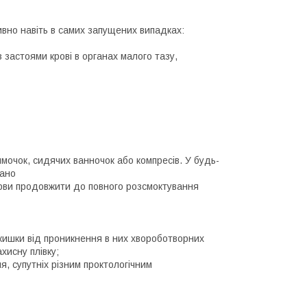
ивно навіть в самих запущених випадках:
застоями крові в органах малого тазу,
мочок, сидячих ванночок або компресів. У будь-
дано
ерви продовжити до повного розсмоктування
кишки від проникнення в них хвороботворних
хисну плівку;
я, супутніх різним проктологічним