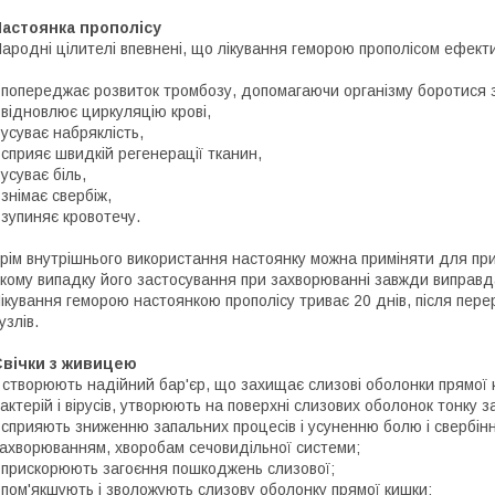
Настоянка прополісу
ародні цілителі впевнені, що лікування геморою прополісом ефект
 попереджає розвиток тромбозу, допомагаючи організму боротися з 
 відновлює циркуляцію крові,
 усуває набряклість,
 сприяє швидкій регенерації тканин,
 усуває біль,
 знімає свербіж,
 зупиняє кровотечу.
рім внутрішнього використання настоянку можна приміняти для при
кому випадку його застосування при захворюванні завжди виправ
ікування геморою настоянкою прополісу триває 20 днів, після пер
узлів.
Свічки з живицею
-
створюють надійний бар'єр, що захищає слизові оболонки прямої 
актерій і вірусів, утворюють на поверхні слизових оболонок тонку за
 сприяють зниженню запальних процесів і усуненню болю і свербінн
ахворюванням, хворобам сечовидільної системи;
 прискорюють загоєння пошкоджень слизової;
 пом'якшують і зволожують слизову оболонку прямої кишки;