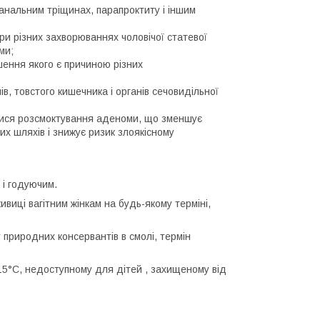
 анальним тріщинах, парапроктиту і іншим
ри різних захворюваннях чоловічої статевої
ми;
ення якого є причиною різних
в, товстого кишечника і органів сечовидільної
огтися розсмоктування аденоми, що зменшує
их шляхів і знижує ризик злоякісному
 і годуючим.
виці вагітним жінкам на будь-якому терміні,
 природних консервантів в смолі, термін
–15°С, недоступному для дітей , захищеному від