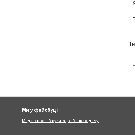
Т
І
Ц
Ми у фейсбуці
Мед поштою. З вулика до Вашого дому.