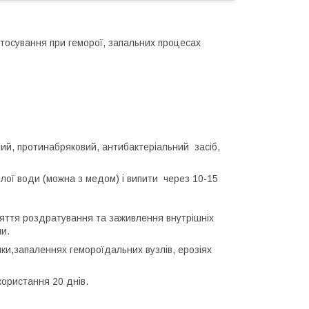
тосування при геморої, запальних процесах
й, протинабряковий, антибактеріальний засіб,
плої води (можна з медом) і випити через 10-15
зняття роздратування та заживлення внутрішніх
ми.
шки,запаленнях гемороїдальних вузлів, ерозіях
користання 20 днів.