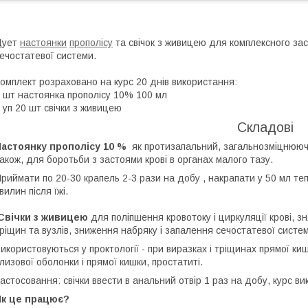
Дует
настоянки
прополісу
та свічок з живицею для комплексного зас
ечостатевої системи.
омплект розраховано на курс 20 днів використання:
 шт настоянка прополісу 10% 100 мл
 уп 20 шт свічки з живицею
Складові
астоянку прополісу 10 %
як протизапальний, загальнозміцнюючи
акож, для боротьби з застоями крові в органах малого тазу.
риймати по 20-30 крапель 2-3 рази на добу , накрапати у 50 мл те
вилин після їжі.
Свічки з живицею
для поліпшення кровотоку і циркуляції крові, 
ріщин та вузлів, зниження набряку і запалення сечостатевої систе
икористовуються у проктології - при виразках і тріщинах прямої ки
лизової оболонки і прямої кишки, простатиті.
астосовання: свічки ввести в анальний отвір 1 раз на добу, курс ви
Як це працює?