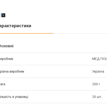
арактеристики
Основні
иробник
МЕД ПО
раїна виробник
Україна
ага
200 г
ількість в упаковці
20 шт.