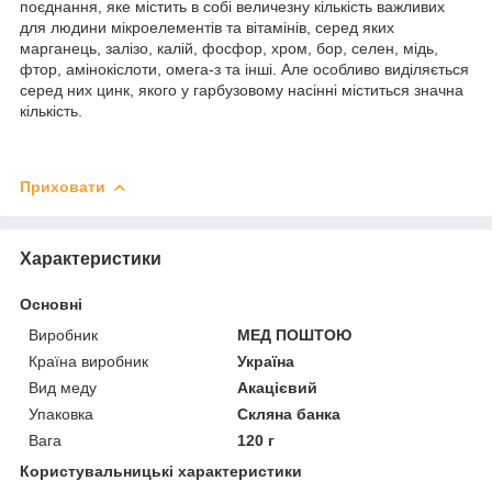
поєднання, яке містить в собі величезну кількість важливих
для людини мікроелементів та вітамінів, серед яких
марганець, залізо, калій, фосфор, хром, бор, селен, мідь,
фтор, амінокіслоти, омега-з та інші. Але особливо виділяється
серед них цинк, якого у гарбузовому насінні міститься значна
кількість.
Приховати
Характеристики
Основні
Виробник
МЕД ПОШТОЮ
Країна виробник
Україна
Вид меду
Акацієвий
Упаковка
Скляна банка
Вага
120 г
Користувальницькі характеристики