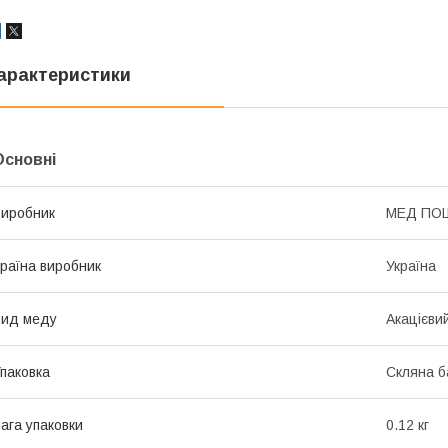
арактеристики
Основні
иробник
МЕД ПО
раїна виробник
Україна
Вид меду
Акацієви
паковка
Скляна б
ага упаковки
0.12 кг