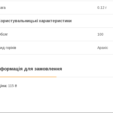
ага
0.12 г
Користувальницькі характеристики
бсяг
100
ид горіхів
Арахіс
нформація для замовлення
іна:
115 ₴