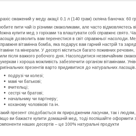
рахіс смажений у меду акації 0.1 л (140 грам) скляна баночка: 60 гр
юбите пити чай із різними смаколиками, але часто відмовляєтесь в
ожна купити мед з горіхами та влаштувати собі справжнє свято. Ч
асощів дозволить вам перенестися в світ справжньої насолоди. Мед
правжня вітамінна бомба, яка подарує вам гарний настрій та заряд е
ітаміни та мінерали. У десерті міститься багато поживних речовин,
или після важкого робочого дня. Насолодитися незвичайним смако
укеркам і хороша можливість забезпечити організм вітамінами. У
ригінальних презентів варто придивитися до натуральних ласощів
подрузі чи колезі;
мамі чи батькові;
вчительці;
сестрі чи братові;
начальнику чи партнеру;
коханому чоловікові та ін.
акий презент сподобається як природженим ласунам, так і людям,
кщо ви бажаєте купити домашній мед, тоді поспішайте оформити з
омпоненти наших десертів – це 100% натуральні продукти