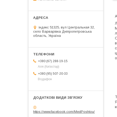
А
Л
індекс 51325, вул Центральная 32,
М
село Варварівка Дніпропетровська
л
область, Україна
С
в
с
ц
о
+380 (67) 288-19-15
Аля (Київстар)
+380 (95) 507-20-33
Водафон
Т
Я
к
https://www.facebook.com/MedPoshtou/