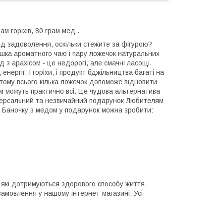
ам горіхів, 80 грам мед .
ід задоволення, оскільки стежите за фігурою?
ашка ароматного чаю і пару ложечок натуральних
 з арахісом - це недорогі, але смачні ласощі.
нергії. І горіхи, і продукт бджільництва багаті на
 тому всього кілька ложечок допоможе відновити
м можуть практично всі. Це чудова альтернатива
ніверсальний та незвичайний подарунок Любителям
. Баночку з медом у подарунок можна зробити:
 які дотримуються здорового способу життя.
амовлення у нашому інтернет-магазині. Усі