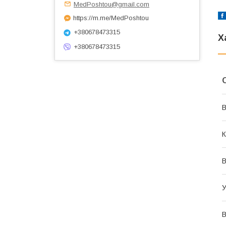
MedPoshtou@gmail.com
https://m.me/MedPoshtou
+380678473315
Х
+380678473315
В
К
У
В