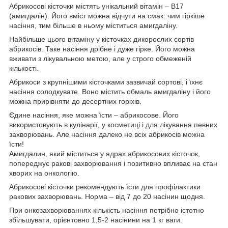
Абрикосові кісточки містять унікальний вітамін – В17
(амигдалін). Його вміст можна відчути на смак: чим гіркіше
насіння, тим більше в ньому міститься амигдаліну.
Найбільше цього вітаміну у кісточках дикорослих сортів
абрикосів. Таке насіння дрібне і дуже гірке. Його можна
вживати з лікувальною метою, але у строго обмеженій
кількості.
Абрикоси з крупнішими кісточками зазвичай сортові, і їхнє
насіння солодкувате. Воно містить обмаль амигдаліну і його
можна прирівняти до десертних горіхів.
Єдине насіння, яке можна їсти – абрикосове. Його
використовують в кулінарії, у косметиці і для лікування певних
захворювань. Але насіння далеко не всіх абрикосів можна
їсти!
Амигдалин, який міститься у ядрах абрикосових кісточок,
попереджує ракові захворювання і позитивно впливає на стан
хворих на онкологію.
Абрикосові кісточки рекомендують їсти для профілактики
ракових захворювань. Норма – від 7 до 20 насінин щодня.
При онкозахворюваннях кількість насіння потрібно істотно
збільшувати, орієнтовно 1,5-2 насінини на 1 кг ваги.