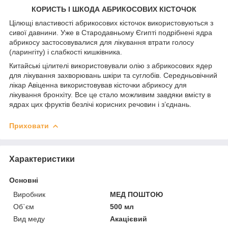
КОРИСТЬ І ШКОДА АБРИКОСОВИХ КІСТОЧОК
Цілющі властивості абрикосових кісточок використовуються з
сивої давнини. Уже в Стародавньому Єгипті подрібнені ядра
абрикосу застосовувалися для лікування втрати голосу
(ларингіту) і слабкості кишківника.
Китайські цілителі використовували олію з абрикосових ядер
для лікування захворювань шкіри та суглобів. Середньовічний
лікар Авіценна використовував кісточки абрикосу для
лікування бронхіту. Все це стало можливим завдяки вмісту в
ядрах цих фруктів безлічі корисних речовин і з’єднань.
Приховати
Характеристики
Основні
Виробник
МЕД ПОШТОЮ
Об`єм
500 мл
Вид меду
Акацієвий