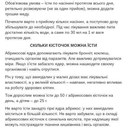
Обов’язкова умова – їсти по насінині протягом всього дня,
ретельно розжовуючи (не за один прийом), можна додати
трошки меду.
Починати варто з прийому кількох насінин, а поступово дозу
збільшувати до необхідної. Під час лікування важливо пити
достатню кількість води, а саме по 30 мл на 1 кг ваги
протягом дня.
СКІЛЬКИ КІСТОЧОК МОЖНА ЇСТИ
Абрикосові ядра допомагають лікувати бронхіт, коклюш,
очищають організм від паразитів. Але важливо дотримуватися
міри. Якщо з’їсти забагато ядер, можна нашкодити своєму
організмові і навіть отруїтися.
Річ у тому, що амигдалин у малих дозах має лікувальні
властивості, а у великій кількості – навпаки, негативно впливає
на роботу здорових клітин.
Тож дорослим можна їсти до 50 г абрикосових кісточок на
день, а дітям – до 25 г.
Не варто їсти занадто гіркі ядра абрикос: у них амигдалин
міститься в більшій кількості. Не варто забувати, що в складі
абрикосових кісточок є синильна кислота, при надлишку якої
можуть постраждати тканини кишківника і весь організм.