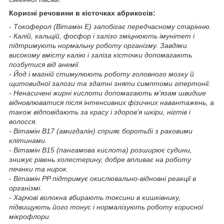
Корисні речовини в кісточках абрикосів:
- Токоферол (Вітамін Е) запобігає передчасному старінню.
- Калій, кальцій, фосфор і залізо зміцнюють імунітет і
підтримують нормальну роботу організму. Завдяки
високому вмісту калію і заліза кісточки допомагають
позбутися від анемії.
- Йод і магній стимулюють роботу головного мозку й
щитовидної залози та здатні зняти симптоми гіпертонії.
- Ненасичені жирні кислоти допомагають м’язам швидше
відновлюватися після інтенсивних фізичних навантажень, а
також відповідають за красу і здоров’я шкіри, нігтів і
волосся.
- Вітамін B17 (амигдалін) сприяє боротьбі з раковими
клітинами.
- Вітамін B15 (пангамова кислота) розширює судини,
знижує рівень холестерину, добре впливає на роботу
печінки та нирок.
- Вітамін PP підтримує окислювально-відновні реакції в
організмі.
- Харчові волокна вбирають токсини в кишківнику,
підвищують його тонус і нормалізують роботу корисної
мікрофлори.