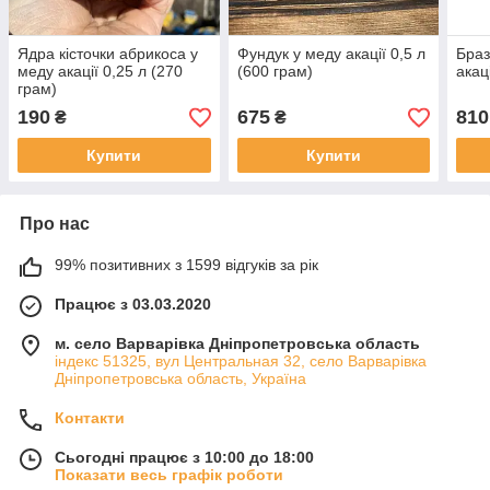
Ядра кісточки абрикоса у
Фундук у меду акації 0,5 л
Браз
меду акації 0,25 л (270
(600 грам)
акац
грам)
190
675
810
₴
₴
Купити
Купити
Про нас
99% позитивних з 1599 відгуків за рік
Працює з 03.03.2020
м. село Варварівка Дніпропетровська область
індекс 51325, вул Центральная 32, село Варварівка
Дніпропетровська область, Україна
Контакти
Сьогодні працює з 10:00 до 18:00
Показати весь графік роботи