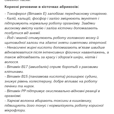
Корисні речовини в кісточках абрикосів:
- Токоферол (Вітамін Е) запобігає передчасному старінню.
- Калій, кальцій, фосфор і залізо зміцнюють імунітет і
підтримують нормальну роботу організму. Завдяки
високому вмісту калію і заліза кісточки допомагають
позбутися від анемії.
- Йод і магній стимулюють роботу головного мозку й
щитовидної залози та здатні зняти симптоми гіпертонії.
- Ненасичені жирні кислоти допомагають м’язам швидше
відновлюватися після інтенсивних фізичних навантажень, а
також відповідають за красу і здоров’я шкіри, нігтів і
волосся.
- Вітамін B17 (амигдалін) сприяє боротьбі з раковими
клітинами.
- Вітамін B15 (пангамова кислота) розширює судини,
знижує рівень холестерину, добре впливає на роботу
печінки та нирок.
- Вітамін PP підтримує окислювально-відновні реакції в
організмі.
- Харчові волокна вбирають токсини в кишківнику,
підвищують його тонус і нормалізують роботу корисної
мікрофлори.