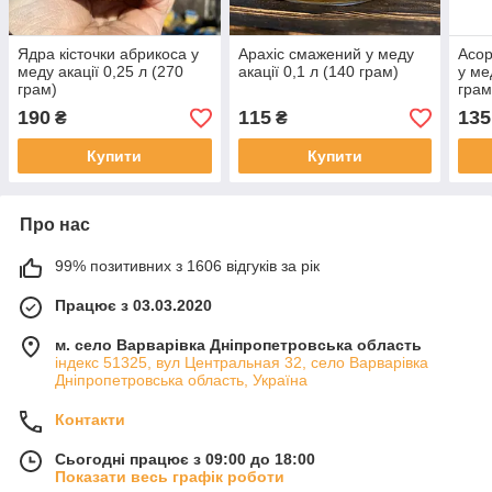
Ядра кісточки абрикоса у
Арахіс смажений у меду
Асор
меду акації 0,25 л (270
акації 0,1 л (140 грам)
у ме
грам)
грам
190
115
135
₴
₴
Купити
Купити
Про нас
99% позитивних з 1606 відгуків за рік
Працює з 03.03.2020
м. село Варварівка Дніпропетровська область
індекс 51325, вул Центральная 32, село Варварівка
Дніпропетровська область, Україна
Контакти
Сьогодні працює з 09:00 до 18:00
Показати весь графік роботи