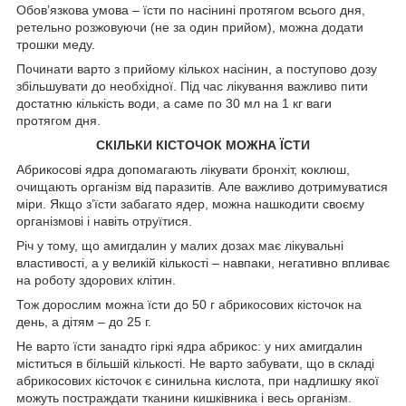
Обов’язкова умова – їсти по насінині протягом всього дня,
ретельно розжовуючи (не за один прийом), можна додати
трошки меду.
Починати варто з прийому кількох насінин, а поступово дозу
збільшувати до необхідної. Під час лікування важливо пити
достатню кількість води, а саме по 30 мл на 1 кг ваги
протягом дня.
СКІЛЬКИ КІСТОЧОК МОЖНА ЇСТИ
Абрикосові ядра допомагають лікувати бронхіт, коклюш,
очищають організм від паразитів. Але важливо дотримуватися
міри. Якщо з’їсти забагато ядер, можна нашкодити своєму
організмові і навіть отруїтися.
Річ у тому, що амигдалин у малих дозах має лікувальні
властивості, а у великій кількості – навпаки, негативно впливає
на роботу здорових клітин.
Тож дорослим можна їсти до 50 г абрикосових кісточок на
день, а дітям – до 25 г.
Не варто їсти занадто гіркі ядра абрикос: у них амигдалин
міститься в більшій кількості. Не варто забувати, що в складі
абрикосових кісточок є синильна кислота, при надлишку якої
можуть постраждати тканини кишківника і весь організм.