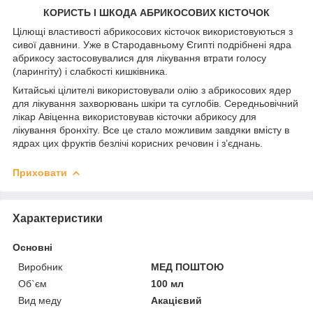
КОРИСТЬ І ШКОДА АБРИКОСОВИХ КІСТОЧОК
Цілющі властивості абрикосових кісточок використовуються з
сивої давнини. Уже в Стародавньому Єгипті подрібнені ядра
абрикосу застосовувалися для лікування втрати голосу
(ларингіту) і слабкості кишківника.
Китайські цілителі використовували олію з абрикосових ядер
для лікування захворювань шкіри та суглобів. Середньовічний
лікар Авіценна використовував кісточки абрикосу для
лікування бронхіту. Все це стало можливим завдяки вмісту в
ядрах цих фруктів безлічі корисних речовин і з’єднань.
Приховати
Характеристики
Основні
Виробник
МЕД ПОШТОЮ
Об`єм
100 мл
Вид меду
Акацієвий