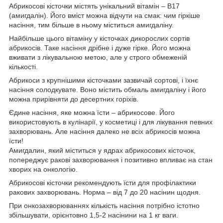
Абрикосові кісточки містять унікальний вітамін – В17
(амигдалін). Його вміст можна відчути на смак: чим гіркіше
насіння, тим більше в ньому міститься амигдаліну.
Найбільше цього вітаміну у кісточках дикорослих сортів
абрикосів. Таке насіння дрібне і дуже гірке. Його можна
вживати з лікувальною метою, але у строго обмеженій
кількості.
Абрикоси з крупнішими кісточками зазвичай сортові, і їхнє
насіння солодкувате. Воно містить обмаль амигдаліну і його
можна прирівняти до десертних горіхів.
Єдине насіння, яке можна їсти – абрикосове. Його
використовують в кулінарії, у косметиці і для лікування певних
захворювань. Але насіння далеко не всіх абрикосів можна
їсти!
Амигдалин, який міститься у ядрах абрикосових кісточок,
попереджує ракові захворювання і позитивно впливає на стан
хворих на онкологію.
Абрикосові кісточки рекомендують їсти для профілактики
ракових захворювань. Норма – від 7 до 20 насінин щодня.
При онкозахворюваннях кількість насіння потрібно істотно
збільшувати, орієнтовно 1,5-2 насінини на 1 кг ваги.