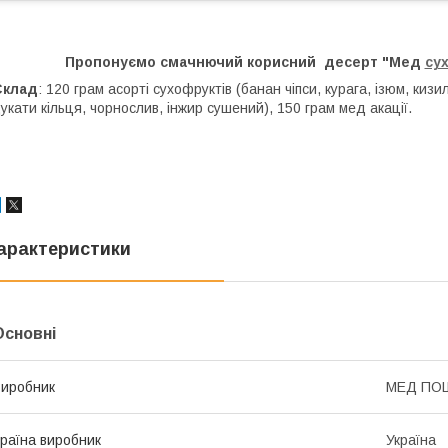
Пропонуємо смачнючий корисний десерт "Мед
су
Склад
: 120 грам асорті сухофруктів (банан чіпси, курага, ізюм, кизил(
укати кільця, чорнослив, інжир сушений), 150 грам мед акації.
арактеристики
Основні
иробник
МЕД ПО
раїна виробник
Україна