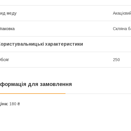
Вид меду
Акацієви
паковка
Скляна б
Користувальницькі характеристики
бсяг
250
нформація для замовлення
іна:
180 ₴