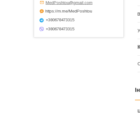
MedPoshtou@gmail.com
https://m.me/MedPoshtou
+380678473315
+380678473315
У
О
І
Ц