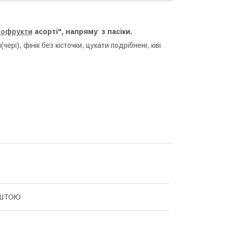
хофрукти
асорті", напряму з пасіки.
чері), фінік без кісточки, цукати подрібнені, ківі
ШТОЮ