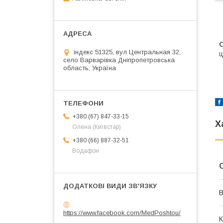
індекс 51325, вул Центральная 32,
ц
село Варварівка Дніпропетровська
область, Україна
+380 (67) 847-33-15
Х
Олена (Київстар)
+380 (66) 887-32-51
Водафон
В
https://www.facebook.com/MedPoshtou/
К