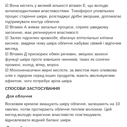
☑️ Вона містить у великій кількості вітамін Е, що володіє
антиоксидантними властивостями. Токоферол уповільнює
процес старіння шкіри, розгладжує дрібні зморшки, допомагає
підтримувати контур обличчя.
☑️ Вітамін А знімає запальні процеси, сприяє швидкому
загоєнню, має регенеруючі властивості.
☑️ Залізо підсилює кровообіг, збагачує епітеліальні клітини
киснем, завдяки чому шкіра обличчя набуває свіжий і відпочив
вигляд.
☑️ Вітамін Д прискорює обмін речовин, зміцнює захисні
функції шкіри проти зовнішніх чинників, таких як сонячні
промені, холод, вітер, мороз.
☑️ Мононенасичені жирні кислоти, за вмістом яких оливкова
олія є лідером серед інших продуктів, мають зволожуючим
ефектом, чого потребує зріла шкіра.
СПОСОБИ ЗАСТОСУВАННЯ
Для обличчя
Восковим кремом змащують шкіру обличчя, залишають на 10
хвилин, потім протирають обличчя теплим молоком. Цей
метод володіє корисною властивістю пом’якшувати,
відновлювати водний баланс шкіри.