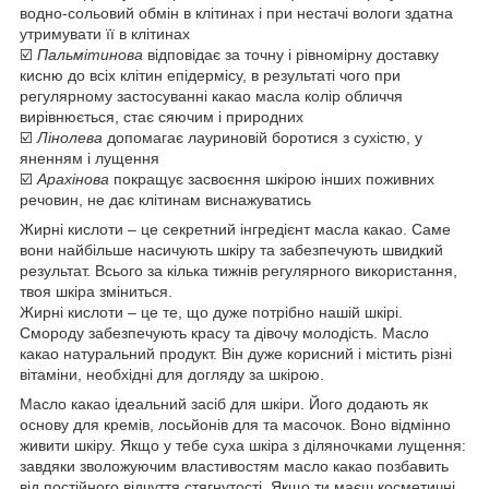
водно-сольовий обмін в клітинах і при нестачі вологи здатна
утримувати її в клітинах
☑️
Пальмітинова
відповідає за точну і рівномірну доставку
кисню до всіх клітин епідермісу, в результаті чого при
регулярному застосуванні какао масла колір обличчя
вирівнюється, стає сяючим і природних
☑️
Лінолева
допомагає лауриновій боротися з сухістю, у
яненням і лущення
☑️
Арахінова
покращує засвоєння шкірою інших поживних
речовин, не дає клітинам виснажуватись
Жирні кислоти – це секретний інгредієнт масла какао. Саме
вони найбільше насичують шкіру та забезпечують швидкий
результат. Всього за кілька тижнів регулярного використання,
твоя шкіра зміниться.
Жирні кислоти – це те, що дуже потрібно нашій шкірі.
Смороду забезпечують красу та дівочу молодість. Масло
какао натуральний продукт. Він дуже корисний і містить різні
вітаміни, необхідні для догляду за шкірою.
Масло какао ідеальний засіб для шкіри. Його додають як
основу для кремів, лосьйонів для та масочок. Воно відмінно
живити шкіру. Якщо у тебе суха шкіра з діляночками лущення:
завдяки зволожуючим властивостям масло какао позбавить
від постійного відчуття стягнутості. Якщо ти маєш косметичні