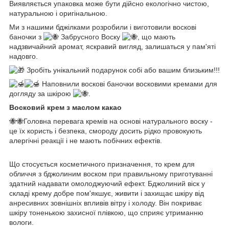
Виявляється упаковка може бути дійсно екологічно чистою,
натуральною і оригінальною.
Ми з нашими бджілками розробили і виготовили воскові
баночки з
Забрусного Воску
, що мають
надзвичайний аромат, яскравий вигляд, залишаться у пам'яті
надовго.
Зробіть унікальний подарунок собі або вашим близьким!!!
Наповнили воскові баночки восковими кремами для
догляду за шкірою
.
Восковий крем з маслом какао
🐝🐝Головна перевага кремів на основі натурального воску -
це їх користь і безпека, смороду досить рідко провокують
алергічні реакції і не мають побічних ефектів.
Що стосується косметичного призначення, то крем для
обличчя з бджолиним воском при правильному приготуванні
здатний надавати омолоджуючий ефект. Бджолиний віск у
складі крему добре пом'якшує, живити і захищає шкіру від
анресивних зовнішніх впливів вітру і холоду. Він покриває
шкіру тоненькою захисної плівкою, що сприяє утриманню
вологи.