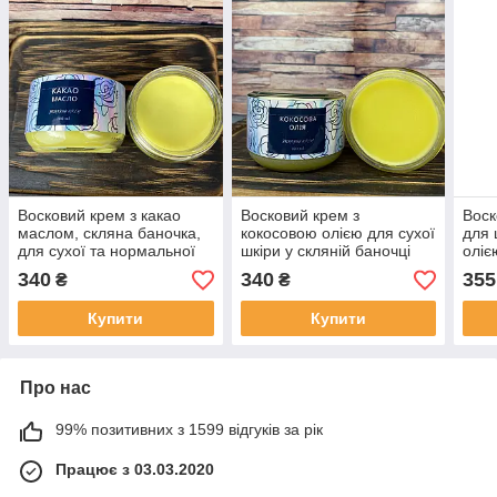
Восковий крем з какао
Восковий крем з
Воск
маслом, скляна баночка,
кокосовою олією для сухої
для 
для сухої та нормальної
шкіри у скляній баночці
оліє
шкіри 100 мл
100 мл
340
340
355
₴
₴
Купити
Купити
Про нас
99% позитивних з 1599 відгуків за рік
Працює з 03.03.2020