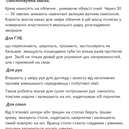
Омолоджуюча маска.
Крем наносять на обличчя , уникаючи області очей. Через 30
— 35 хвилин знімають невпитані залишки ватним тампоном.
Користь масла какао для шкіри обличчя в цій масці полягає у
поверненні еластичності верхнього шару, розгладженні
зморшок.
Для ГУБ
,
що пересихають, шерхнуть, тріскають, застосовують як
бальзам: змащують пошкоджені губи по кілька разів протягом
дня. Засіб не тільки дієвий для усунення цих неприємностей,
але і приємний на смак.
Для рук
Втирають у шкіру рук для догляду і захисту від негативних
проявів зовнішнього середовища і побутової хімії.
Також роблять маски для сухих потрісканих рук: наносять
товстим шаром і залишають на ніч, надягнувши х/б перчатки.
Для стоп
Від п’яткової шпори або тріщин на стопах беруть трішки
крему, змазують стопи, надягають шкарпетки і залишають
такий компрес на ніч. Вранці стопи стають гладкими і рівними,
тріщини загоюються досить швидко.