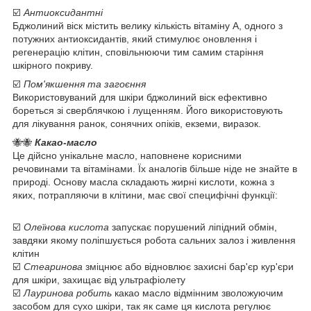
☑️
Антиоксидантні
Бджолиний віск містить велику кількість вітаміну А, одного з
потужних антиоксидантів, який стимулює оновлення і
регенерацію клітин, сповільнюючи тим самим старіння
шкірного покриву.
☑️
Пом'якшення та загоєння
Використовуваний для шкіри бджолиний віск ефективно
бореться зі сверблячкою і лущенням. Його використовують
для лікування ранок, сонячних опіків, екземи, виразок.
🐝🐝
Какао-масло
Це дійсно унікальне масло, наповнене корисними
речовинами та вітамінами. Їх аналогів більше ніде не знайте в
природі. Основу масла складають жирні кислоти, кожна з
яких, потрапляючи в клітини, має свої специфічні функції:
☑️
Олеїнова кислота
запускає порушений ліпідний обмін,
завдяки якому поліпшується робота сальних залоз і живлення
клітин
☑️
Стеаринова
зміцнює або відновлює захисні бар'єр кур'єри
для шкіри, захищає від ультрафіолету
☑️
Лауринова робить
какао масло відмінним зволожуючим
засобом для сухо шкіри, так як саме ця кислота регулює