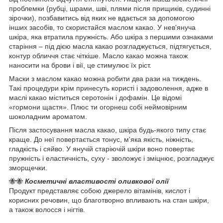
проблемки (рубці, шрами, шві, плями після прищиків, судинні
зірочки), позбавитись від яких не вдається за допомогою
інших засобів, то скористайся маслом какао. У нев'януча
шкіра, яка втратила пружність. Або шкіра з першими ознаками
старіння – під дією масла какао розгладжується, підтягується,
контур обличчя стає чіткіше. Масло какао можна також
наносити на брови і вії, це стимулює їх ріст.
Маски з маслом какао можна робити два рази на тиждень.
Такі процедури крім принесуть користі і задоволення, адже в
маслі какао міститься серотонін і дофамін. Це відомі
«гормони щастя». Плюс ти огорнеш собі неймовірним
шоколадним ароматом.
Після застосування масла какао, шкіра будь-якого типу стає
краще. До неї повертається тонус, м'яка якість, ніжність,
гладкість і сяйво. У янучій старіючій шкіри воно повертає
пружність і еластичність, суху - зволожує і зміцнює, розгладжує
зморщечки.
🐝🐝
Косметичні властивості оливкової олії
Продукт представляє собою джерело вітамінів, кислот і
корисних речовин, що благотворно впливають на стан шкіри,
а також волосся і нігтів.