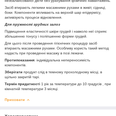
незбалансованої дієти без урахування фізичних навантажень.
Засіб втирають легкими масажними рухами в живіт, сідниці,
боки. Компоненти впливають на верхній шар епідермісу,
активізують процеси відновлення.
Для пружності грудних залоз
Підвищення еластичності шкіри грудей і навколо неї сприяє
збільшенню тонусу і поліпшенню форми грудей.
Для цього після проведення гігієнічних процедур засіб
втирають масажними рухами. Особливу користь такий метод
надасть при проведенні масажу в позі лежачи.
Протипоказання
: індивідуальна непереносимість
компонентів.
Зберігати
продукт слід в темному прохолодному місці, в
щільно закритій тарі.
Термін придатності
1 рік за температури до 10 градусів , при
кімнатній температури 3 місяці.
Приховати