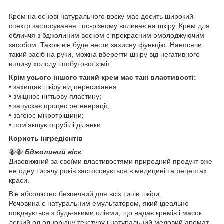
Крем на основі натурального воску має досить широкий
спектр застосування і по-різному впливає на шкіру. Крем для
обличчя з бджолиним воском є прекрасним омолоджуючим
засобом. Також він буде нести захисну функцію. Наносячи
такий засіб на руки, можна вберегти шкіру від негативного
впливу холоду і побутової хімії.
Крім усього іншого такий крем має такі властивості:
• захищає шкіру від пересихання;
• зміцнює нігтьову пластину;
• запускає процес регенерації;
• загоює мікротріщини;
• пом'якшує огрубілі ділянки.
Користь інгредієнтів
🐝🐝
Бджолиний віск
Дивовижний за своїми властивостями природний продукт вже
не одну тисячу років застосовується в медицині та рецептах
краси.
Він абсолютно безпечний для всіх типів шкіри.
Речовина є натуральним емульгатором, який ідеально
поєднується з будь-якими оліями, що надає кремів і масок
легкий од однорідну текстуру і натуральний медовий аромат.