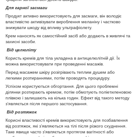
Для гарної засмаги
Продукт активно використовують для засмаги, він володіє
властивістю активізувати вироблення меланіну і частково
знижувати шкоду від впливу ультрафіолету.
Крем наносять як самостійний засіб або додають в живлячі та
захисні засоби.
Від целюліту
Користь кремів для тіла укладена в антицелюлітній дії. Їх
можна використовувати при проведенні масажів.
Перед масажем шкіру розігрівають теплим душем або
легкими розтираннями, потім проводять процедуру.
Успіхом користуються обгортання. Для цього проблемні
ділянки розтирають кремом, потім обмотують поліетиленовою
плівкою і залишають на кілька годин. Ефект від такого методу
з’являється після першого застосування.
Від розтяжок
Корисні властивості кремів використовують для позбавлення
від розтяжок, які з’являються на тілі після різкого схуднення.
Таке явище часто з'являється протягом вагітності або