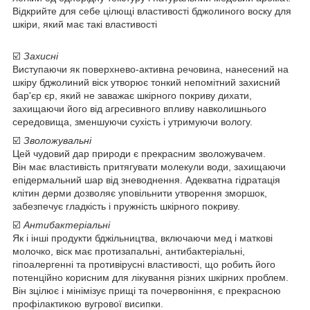
Відкрийте для себе цілющі властивості бджолиного воску для
шкіри, який має такі властивості
☑️
Захисні
Виступаючи як поверхнево-активна речовина, нанесений на
шкіру бджолиний віск утворює тонкий непомітний захисний
бар'єр єр, який не заважає шкірного покриву дихати,
захищаючи його від агресивного впливу навколишнього
середовища, зменшуючи сухість і утримуючи вологу.
☑️
Зволожувальні
Цей чудовий дар природи є прекрасним зволожувачем.
Він має властивість притягувати молекули води, захищаючи
епідермальний шар від зневоднення. Адекватна гідратація
клітин дерми дозволяє уповільнити утворення зморшок,
забезпечує гладкість і пружність шкірного покриву.
☑️
Антибактеріальні
Як і інші продукти бджільництва, включаючи мед і маткові
молочко, віск має протизапальні, антибактеріальні,
гіпоалергенні та противірусні властивості, що робить його
потенційно корисним для лікування різних шкірних проблем.
Він зцілює і мінімізує прищі та почервоніння, є прекрасною
профілактикою вугрової висипки.