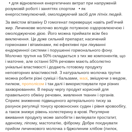
• для відновлення енергетичних витрат при напруженій
розумовій роботі і заняттях спортом • як
енергостимулюючий, омолоджуючий засіб для літніх людей.
За вмістом вітаміну D гомогенат перевершує навіть риб'ячий
жир. Личинкове молочко володіє потужною оздоровлюючою і
омолоджуючою дією. Його можна приймати всім без
виключення. Це дуже сильний препарат, насичений
гормонами і вітамінами, які ефективні при лікуванні
ендокринної системи і порушенні гормонального фону.
Молочко трутня на 50% складається з тих же компонентів, що
і маточне, але останні 50% речовин мають абсолютно
унікальні властивості і додають готовому продукту
неповторних властивостей. З натурального молочка трутня
можна робити різні суміші і бальзами,
мазі
, змішуючи з медом,
пилком,
прополісом
і так далі і використовувати при різних
захворюваннях. В першу чергу продукт корисний для
правильного обміну речовин, живлення тканин і органів.
Сприяє зниженню підвищеного артеріального тиску за
рахунок регуляції тонусу кровоносних судин і рівня кровообігу,
а також знижує рівень холестерину в крові. Регулярне
вживання продукту може запобігти і вилікувати простатит,
аденому, ліпому, мастопатію, фіброму. Добре поєднувати
прийом личинкового молочка з бджолиним хлібом (пилок,