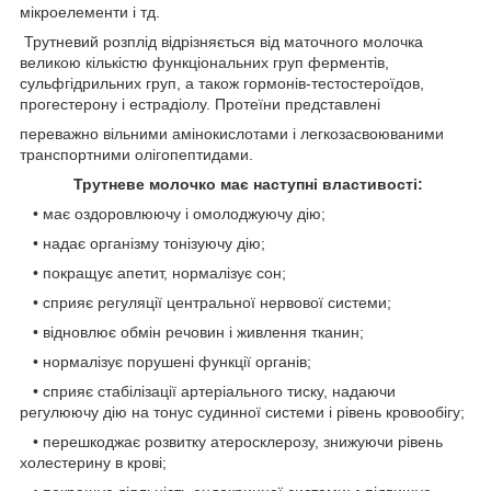
мікроелементи і тд.
Трутневий розплід відрізняється від маточного молочка
великою кількістю функціональних груп ферментів,
сульфгідрильних груп, а також гормонів-тестостероїдов,
прогестерону і естрадіолу. Протеїни представлені
переважно вільними амінокислотами і легкозасвоюваними
транспортними олігопептидами.
Трутневе молочко має наступні властивості:
• має оздоровлюючу і омолоджуючу дію;
• надає організму тонізуючу дію;
• покращує апетит, нормалізує сон;
• сприяє регуляції центральної нервової системи;
• відновлює обмін речовин і живлення тканин;
• нормалізує порушені функції органів;
• сприяє стабілізації артеріального тиску, надаючи
регулюючу дію на тонус судинної системи і рівень кровообігу;
• перешкоджає розвитку атеросклерозу, знижуючи рівень
холестерину в крові;