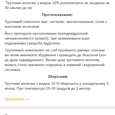
Трутневе молочко з медом 10% розсмоктують як льодяник за
30 хвилин до їжі.
Протипоказання:
Трутневий гомогенат має, частково, протипоказання, схожі з
маточним молочком.
Його препарати протипоказані приіндивідуальній
непереносимості (алергії), при захворюванні кори ,
надниркових (хвороба Аддісона).
Трутневий гомогенат не слід приймати увечері
, оскільки
він може викликати збудження і приводить до безсоння (хоч
це дуже індивідуально). Великі дози трутневого молочка
можуть стати причиною порушень в нервовій і ендокринній
системах.
Зберігання
Трутневе молочка з медом 10 % зберігають у холодильнику 3
місяці. При температурі 10-18 градусів до 1 місяця
Приховати