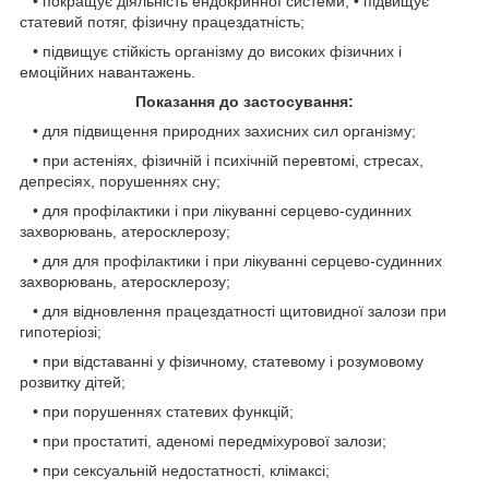
• покращує діяльність ендокринної системи; • підвищує
статевий потяг, фізичну працездатність;
• підвищує стійкість організму до високих фізичних і
емоційних навантажень.
Показання до застосування:
• для підвищення природних захисних сил організму;
• при астеніях, фізичній і психічній перевтомі, стресах,
депресіях, порушеннях сну;
• для профілактики і при лікуванні серцево-судинних
захворювань, атеросклерозу;
• для для профілактики і при лікуванні серцево-судинних
захворювань, атеросклерозу;
• для відновлення працездатності щитовидної залози при
гипотеріозі;
• при відставанні у фізичному, статевому і розумовому
розвитку дітей;
• при порушеннях статевих функцій;
• при простатиті, аденомі передміхурової залози;
• при сексуальній недостатності, клімаксі;