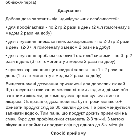
обніжжя-перга).
Дозування
Добова доза залежить від індивідуальних особливостей:
• для профілактики - по 2 гр 2 рази в день (2 ч.л гомогенату з
медом 2 рази на добу)
• для лікування гінекологічних захворювань - по 2-3 гр 2 рази
в день (2-3 ч.л гомогенату з медом 2 рази на добу)
• для лікування проблем чоловічої статевої системи - по 3 гр 2
рази в день (3 ч.л гомогенату з медом 2 рази на добу)
• при захворюваннях щитовидної залози - по 1 г 2 рази на
день (1 ч.л гомогенату з медом 2 рази на добу)
Вищезазначені дозування призначені для дорослих людей.
Що стосується вживання молока літніми людьми, дітьми або
вагітними жінками, рекомендуємо проконсультуватися з
лікарем. Як правило, доза повинна бути трохи меншою.+
Вживати продукт слід за 30 хвилин до їжі. Не рекомендується
запивати водою. Тим паче, що продукт досить приємний на
смак. Курс для профілактики становить 2-3 тижні. З метою
лікування приймати продукт слід від одного до 3-х місяців.
Спосіб прийому