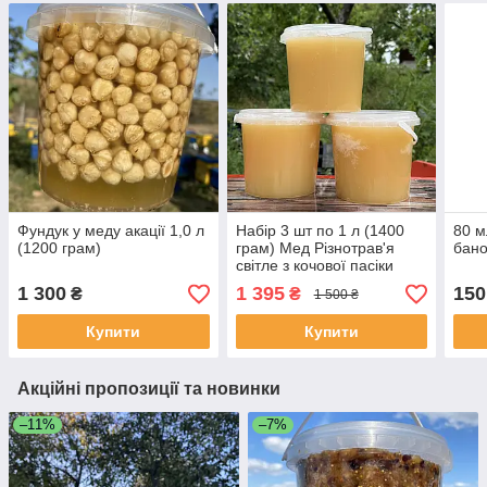
Фундук у меду акації 1,0 л
Набір 3 шт по 1 л (1400
80 м
(1200 грам)
грам) Мед Різнотрав'я
бано
світле з кочової пасіки
2025 р
1 300
1 395
150
₴
₴
1 500 ₴
Купити
Купити
Акційні пропозиції та новинки
–11%
–7%