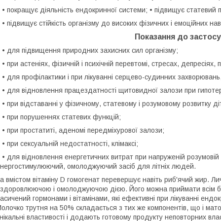
 покращує діяльність ендокринної системи; • підвищує статевий п
 підвищує стійкість організму до високих фізичних і емоційних на
Показання до застосу
 для підвищення природних захисних сил організму;
 при астеніях, фізичній і психічній перевтомі, стресах, депресіях,
 для профілактики і при лікуванні серцево-судинних захворювань
 для відновлення працездатності щитовидної залози при гипотер
 при відставанні у фізичному, статевому і розумовому розвитку ді
 при порушеннях статевих функцій;
 при простатиті, аденомі передміхурової залози;
 при сексуальній недостатності, клімаксі;
 для відновлення енергетичних витрат при напруженій розумовій 
нергостимулюючий, омолоджуючий засіб для літніх людей.
а вмістом вітаміну D гомогенат перевершує навіть риб'ячий жир. Л
здоровлюючою і омолоджуючою дією. Його можна приймати всім б
асичений гормонами і вітамінами, які ефективні при лікуванні енд
олочко трутня на 50% складається з тих же компонентів, що і ма
нікальні властивості і додають готовому продукту неповторних вл