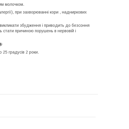
им молочком.
лергії), при захворюванні кори , надниркових
е викликати збудження і приводить до безсоння
ь стати причиною порушень в нервовій і
 25 градусів 2 роки.