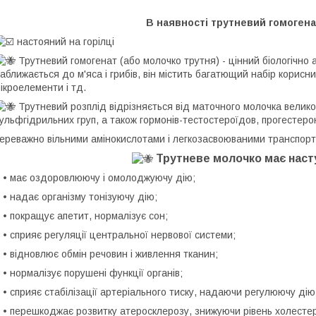
В наявності трутневий гомогена
настояний на горілці
Трутневий гомогенат (або молочко трутня) - цінний біологічно ак
аближається до м'яса і грибів, він містить багатющий набір корисн
ікроелементи і тд.
Трутневий розплід відрізняється від маточного молочка велико
ульфгідрильних груп, а також гормонів-тестостероїдов, прогестеро
ереважно вільними амінокислотами і легкозасвоюваними транспор
Трутневе молочко має насту
 має оздоровлюючу і омолоджуючу дію;
 надає організму тонізуючу дію;
 покращує апетит, нормалізує сон;
 сприяє регуляції центральної нервової системи;
 відновлює обмін речовин і живлення тканин;
 нормалізує порушені функції органів;
 сприяє стабілізації артеріального тиску, надаючи регулюючу дію н
 перешкоджає розвитку атеросклерозу, знижуючи рівень холестери