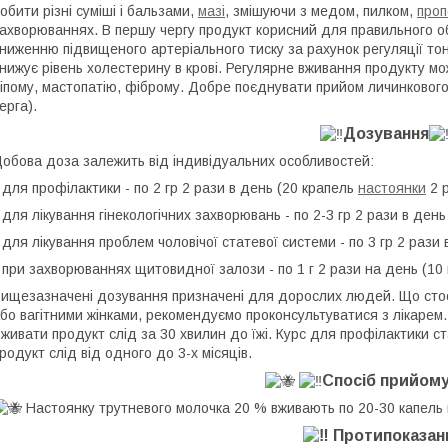
обити різні суміші і бальзами,
мазі
, змішуючи з медом, пилком,
проп
ахворюваннях. В першу чергу продукт корисний для правильного об
ниженню підвищеного артеріального тиску за рахунок регуляції тону
нижує рівень холестерину в крові. Регулярне вживання продукту мож
іпому, мастопатію, фіброму. Добре поєднувати прийом личинкового
ерга).
Дозування
обова доза залежить від індивідуальних особливостей:
 для профілактики - по 2 гр 2 рази в день (20 крапель
настоянки
2 р
 для лікування гінекологічних захворювань - по 2-3 гр 2 рази в ден
 для лікування проблем чоловічої статевої системи - по 3 гр 2 рази
 при захворюваннях щитовидної залози - по 1 г 2 рази на день (10
ищезазначені дозування призначені для дорослих людей. Що стос
бо вагітними жінками, рекомендуємо проконсультуватися з лікарем
живати продукт слід за 30 хвилин до їжі. Курс для профілактики с
родукт слід від одного до 3-х місяців.
Спосіб прийом
Настоянку трутневого молочка 20 % вживають по 20-30 капель н
Протипоказан