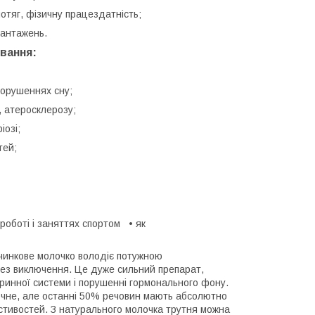
отяг, фізичну працездатність;
вантажень.
вання:
 порушеннях сну;
, атеросклерозу;
іозі;
тей;
роботі і заняттях спортом • як
ичинкове молочко володіє потужною
ез виключення. Це дуже сильний препарат,
окринної системи і порушенні гормонального фону.
точне, але останні 50% речовин мають абсолютно
астивостей. З натурального молочка трутня можна