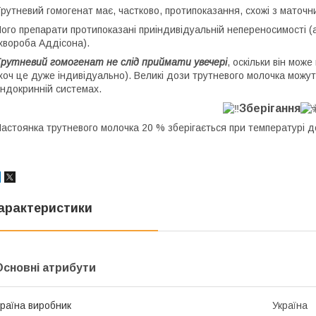
рутневий гомогенат має, частково, протипоказання, схожі з маточн
ого препарати протипоказані приіндивідуальній непереносимості (а
хвороба Аддісона).
рутневий гомогенат не слід приймати увечері
, оскільки він мож
хоч це дуже індивідуально). Великі дози трутневого молочка можут
ндокринній системах.
Зберігання
астоянка трутневого молочка 20 % зберігається при температурі до
арактеристики
Основні атрибути
раїна виробник
Україна