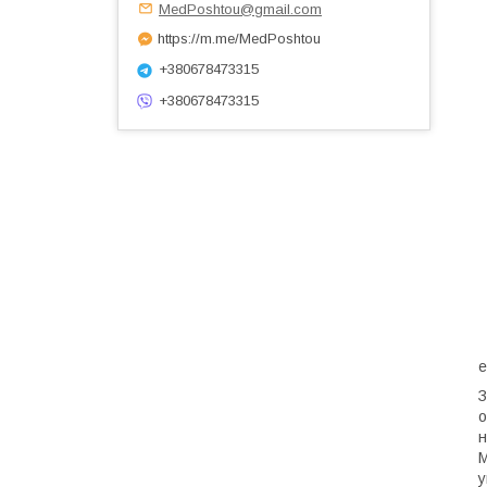
MedPoshtou@gmail.com
•
https://m.me/MedPoshtou
•
+380678473315
+380678473315
•
•
•
•
•
•
•
•
•
е
З
о
н
М
у