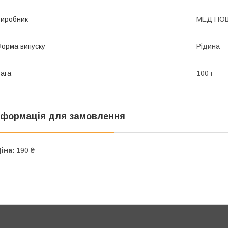
иробник
МЕД ПО
орма випуску
Рідина
ага
100 г
нформація для замовлення
іна:
190 ₴