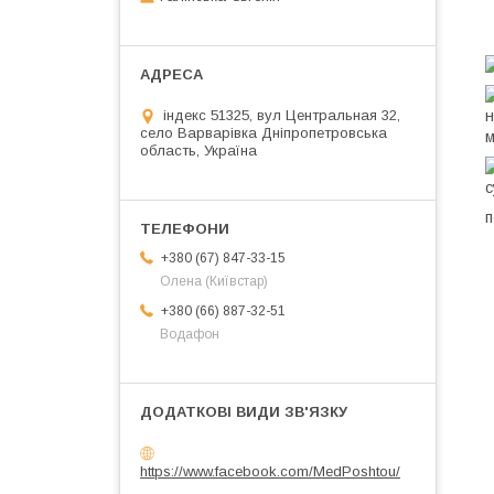
н
індекс 51325, вул Центральная 32,
село Варварівка Дніпропетровська
м
область, Україна
с
п
+380 (67) 847-33-15
•
Олена (Київстар)
•
+380 (66) 887-32-51
Водафон
•
•
•
•
•
https://www.facebook.com/MedPoshtou/
•