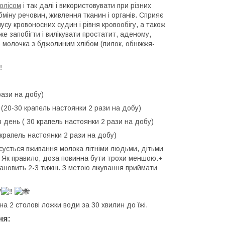
олісом
і так далі і використовувати при різних
міну речовин, живлення тканин і органів. Сприяє
су кровоносних судин і рівня кровообігу, а також
е запобігти і вилікувати простатит, аденому,
 молочка з бджолиним хлібом (пилок, обніжжя-
ази на добу)
ь (20-30 крапель настоянки 2 рази на добу)
 в день ( 30 крапель настоянки 2 рази на добу)
 крапель настоянки 2 рази на добу)
ується вживання молока літніми людьми, дітьми
. Як правило, доза повинна бути трохи меншою.+
тановить 2-3 тижні. З метою лікування приймати
у
а 2 столові ложки води за 30 хвилин до їжі.
ня: