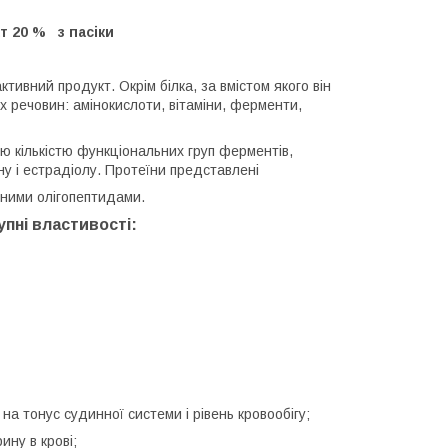
т 20 % з пасіки
тивний продукт. Окрім білка, за вмістом якого він
их речовин: амінокислоти, вітаміни, ферменти,
ю кількістю функціональних груп ферментів,
ну і естрадіолу. Протеїни представлені
тними олігопептидами.
пні властивості:
а тонус судинної системи і рівень кровообігу;
ну в крові;