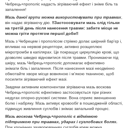
Чебрець+прополіс надасть зігріваючий ефект і зніме біль та
запалення!
Мазь даної групи можна використовувати при травмах
,
він надає зігріваючу дію.
‼️Застосовувати мазь слід тільки
на третій день після нанесення травми: забите місце не
можна гріти протягом першої доби‼️
Мазь з Чебрецем і прополісом стрімко долає шкірний бар'єр і,
впливає на нервові рецептори, активно розщеплює
мікротромби в капілярах. Це покращує циркуляцію крові, що
дозволяє швидко відновитися після травми. Проникаючи під
шкіру, мазь Чебрець+прополіс допомагає ефективно
знімати біль і запалення. Після нанесення мазі неодмінно
обмотайте хворе місце вовняною і м'якою тканиною, щоб
посилити зігріваючий ефект мазі.
Завдяки активним компонентам зігріваюча мазь воскова
Чебрець+прополіс ефективно застосовується при різних
недугах опорно-рухової системи. Вона сприяє зменшенню
болю і набряку. Мазь активує кровообіг в пошкодженій області,
підвищує живлиння суглобів і знімає запальний процес.
Мазь воскова Чебрець+прополіс є відмінною
підтримкою при травмах, ударах і суглобових болях.
При хронічних захворюваннях суглобів крем можна