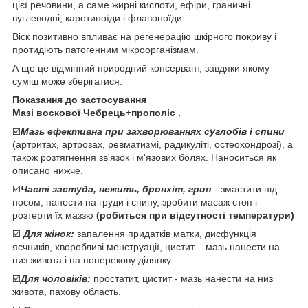
цієї речовини, а саме жирні кислоти, ефіри, граничні
вуглеводні, каротиноїди і флавоноїди.
Віск позитивно впливає на регенерацію шкірного покриву і
протидіють патогенним мікроорганізмам.
А ще це відмінний природний консервант, завдяки якому
суміш може зберігатися.
Показання до застосування
Мазі воскової Чебрець+прополіс .
☑️
Мазь ефективна при захворюваннях суглобів і спини
(артритах, артрозах, ревматизмі, радикуліті, остеохондрозі), а
також розтягнення зв'язок і м'язових болях. Наноситься як
описано нижче.
☑️
Часті застуда, нежить, бронхіт, грип
- змастити під
носом, нанести на груди і спину, зробити масаж стоп і
розтерти їх маззю
(робиться при відсутності температури)
☑️
Для жінок:
запалення придатків матки, дисфункція
яєчників, хворобливі менструації, цистит – мазь нанести на
низ живота і на поперекову ділянку.
☑️
Для чоловіків:
простатит, цистит - мазь нанести на низ
живота, пахову область.