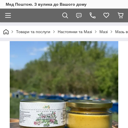
Мед Поштою. З вулика до Вашого дому
Товари та послуги
Настоянки та Мазі
Мазі
Мазь в