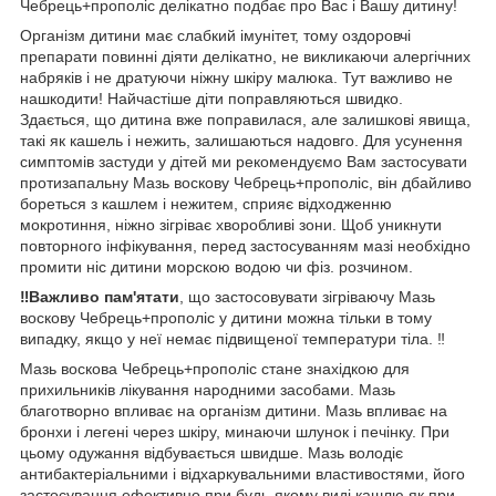
Чебрець+прополіс делікатно подбає про Вас і Вашу дитину!
Організм дитини має слабкий імунітет, тому оздоровчі
препарати повинні діяти делікатно, не викликаючи алергічних
набряків і не дратуючи ніжну шкіру малюка. Тут важливо не
нашкодити! Найчастіше діти поправляються швидко.
Здається, що дитина вже поправилася, але залишкові явища,
такі як кашель і нежить, залишаються надовго. Для усунення
симптомів застуди у дітей ми рекомендуємо Вам застосувати
протизапальну Мазь воскову Чебрець+прополіс, він дбайливо
бореться з кашлем і нежитем, сприяє відходженню
мокротиння, ніжно зігріває хворобливі зони. Щоб уникнути
повторного інфікування, перед застосуванням мазі необхідно
промити ніс дитини морскою водою чи фіз. розчином.
‼️Важливо пам'ятати
, що застосовувати зігріваючу Мазь
воскову Чебрець+прополіс у дитини можна тільки в тому
випадку, якщо у неї немає підвищеної температури тіла. ‼️
Мазь воскова Чебрець+прополіс стане знахідкою для
прихильників лікування народними засобами. Мазь
благотворно впливає на організм дитини. Мазь впливає на
бронхи і легені через шкіру, минаючи шлунок і печінку. При
цьому одужання відбувається швидше. Мазь володіє
антибактеріальними і відхаркувальними властивостями, його
застосування ефективно при будь-якому виді кашлю як при