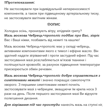
‼️Протипоказання:
Не застосовувати при індивідуальній непереносимості
компонентів, а також при підвищеному артеріальному тиску,
не застосовувати вагітним жінкам.
🤓
ОПИС
Холодна осінь, пронизують вітру, епідемія грипу?
Мазь воскова Чебрець+прополіс подбає про Вас, зігріє
Вас і Ваші ніжки, позбавить від нежиті та кашлю!
Мазь воскова Чебрець+прополіс має у складі чебрець,
активними компонентами якого є тимол і ефірне масло. Він
здатний надати зігріваючий і проти застудний ефект. Під час
застосування мазі розслабляються м'язові тканини і
поліпшується кровообіг, за рахунок підвищення температури
прискорюється обмін речовин.
Мазь воскова Чебрець+прополіс добре справляється з
симптомами нежиті
і значно покращує самопочуття
хворого. З першими симптомами нежиті почніть
застосовувати мазі з чебрицем, змащуючи їм крила носа 3
рази на день. Після першого застосування мазі Ви відчуєте
полегшення дихання.
Для зігрівання під час простуди
нанесіть мазь на ступні ніг,