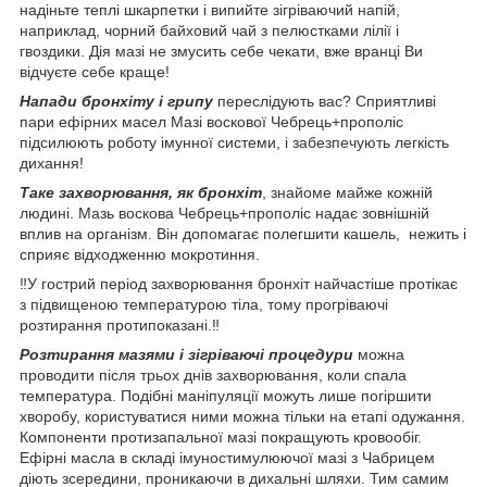
надіньте теплі шкарпетки і випийте зігріваючий напій,
наприклад, чорний байховий чай з пелюстками лілії і
гвоздики. Дія мазі не змусить себе чекати, вже вранці Ви
відчуєте себе краще!
Напади бронхіту і грипу
переслідують вас? Сприятливі
пари ефірних масел Мазі воскової Чебрець+прополіс
підсилюють роботу імунної системи, і забезпечують легкість
дихання!
Таке захворювання, як бронхіт
, знайоме майже кожній
людині. Мазь воскова Чебрець+прополіс надає зовнішній
вплив на організм. Він допомагає полегшити кашель, нежить і
сприяє відходженню мокротиння.
‼️У гострий період захворювання бронхіт найчастіше протікає
з підвищеною температурою тіла, тому прогріваючі
розтирання протипоказані.‼️
Розтирання мазями і зігріваючі процедури
можна
проводити після трьох днів захворювання, коли спала
температура. Подібні маніпуляції можуть лише погіршити
хворобу, користуватися ними можна тільки на етапі одужання.
Компоненти протизапальної мазі покращують кровообіг.
Ефірні масла в складі імуностимулюючої мазі з Чабрицем
діють зсередини, проникаючи в дихальні шляхи. Тим самим