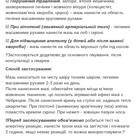
☑️
Порушення травлення
, запори, атонія кишечника,
захворювання печінки і жовчного міхура (холецистит,
жовчнокам'яна хвороба, цероз) – мазь нанести на область
печінки масажними круговими рухами.
☑️
При гіпотонії (знижений артеріальний тиск)
- легкими
масажними рухами нанести мазь на лоб і скроні.
☑️
Для підвищення апетиту (у дітей або після важкої
хвороби)
- мазь нанести на область верхньої губи під носом.
‼️Застосовується додатково до основного лікування, після
консультації з лікарем .
Спосіб застосування:
Мазь наноситься на чисту шкіру тонким шаром, легкими
масажними рухами 2-3 рази на день.
Після нанесення мазі, обмотайте хворе місце м'якою
вовняною тканиною, це посилить зігріваючий ефект мазі з
Чебрецем. Після нанесення крему на ступні ніг, надіньте теплі
шкарпетки. При гіпотонії (зниженому кров'яному тиск) злегка
помастіть кремом скроні. При нежиті - зовнішні пазухи носа.
‼️Перед застосуванням обов’язково
робиться тест на
алергічну реакцію, нанести трохи мазі на зап’ясток і почекати
2 години, якщо немає реакцій, то можна використовувати.‼️