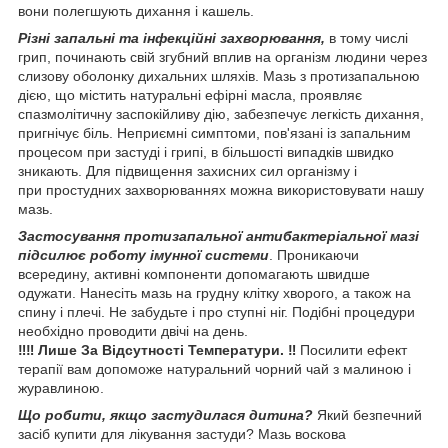
вони полегшують дихання і кашель.
Різні запальні та інфекційні захворювання,
в тому числі
грип, починають свій згубний вплив на організм людини через
слизову оболонку дихальних шляхів. Мазь з протизапальною
дією, що містить натуральні ефірні масла, проявляє
спазмолітичну заспокійливу дію, забезпечує легкість дихання,
пригнічує біль. Неприємні симптоми, пов'язані із запальним
процесом при застуді і грипі, в більшості випадків швидко
зникають. Для підвищення захисних сил організму і
при простудних захворюваннях можна використовувати нашу
мазь.
Застосування протизапальної антибактеріальної мазі
підсилює роботу імунної системи
. Проникаючи
всередину, активні компоненти допомагають швидше
одужати. Нанесіть мазь на грудну клітку хворого, а також на
спину і плечі. Не забудьте і про ступні ніг. Подібні процедури
необхідно проводити двічі на день.
‼️‼️ Лише За Відсутності Температури. ‼️
Посилити ефект
терапії вам допоможе натуральний чорний чай з малиною і
журавлиною.
Що робити, якщо застудилася дитина?
Який безпечний
засіб купити для лікування застуди? Мазь воскова