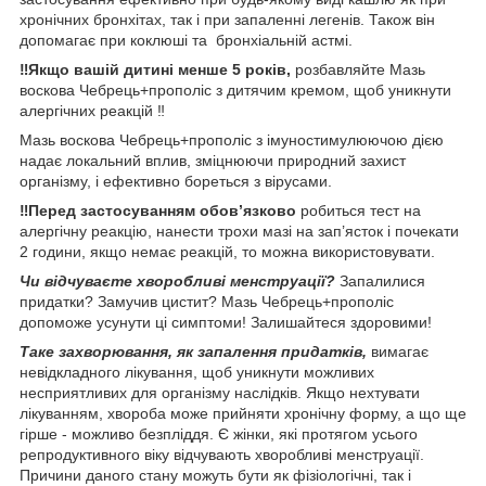
хронічних бронхітах, так і при запаленні легенів. Також він
допомагає при коклюші та бронхіальній астмі.
‼️Якщо вашій дитині менше 5 років,
розбавляйте Мазь
воскова Чебрець+прополіс з дитячим кремом, щоб уникнути
алергічних реакцій ‼️
Мазь воскова Чебрець+прополіс з імуностимулюючою дією
надає локальний вплив, зміцнюючи природний захист
організму, і ефективно бореться з вірусами.
‼️Перед застосуванням обов’язково
робиться тест на
алергічну реакцію, нанести трохи мазі на зап’ясток і почекати
2 години, якщо немає реакцій, то можна використовувати.
Чи відчуваєте хворобливі менструації?
Запалилися
придатки? Замучив цистит? Мазь Чебрець+прополіс
допоможе усунути ці симптоми! Залишайтеся здоровими!
Таке захворювання, як запалення придатків,
вимагає
невідкладного лікування, щоб уникнути можливих
несприятливих для організму наслідків. Якщо нехтувати
лікуванням, хвороба може прийняти хронічну форму, а що ще
гірше - можливо безпліддя. Є жінки, які протягом усього
репродуктивного віку відчувають хворобливі менструації.
Причини даного стану можуть бути як фізіологічні, так і