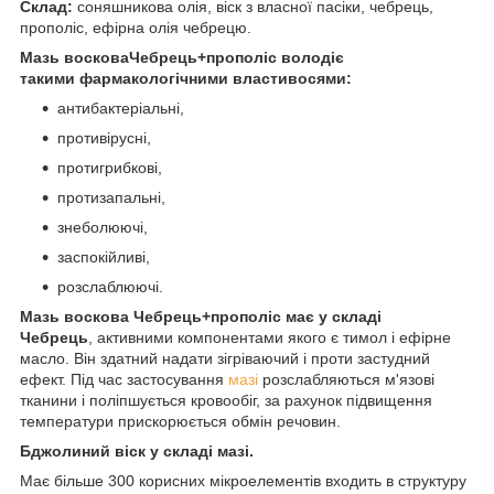
Склад:
соняшникова олія, віск з власної пасіки, чебрець,
прополіс, ефірна олія чебрецю.
Мазь восковаЧебрець+прополіс володіє
такими фармакологічними властивосями:
антибактеріальні,
противірусні,
протигрибкові,
протизапальні,
знеболюючі,
заспокійливі,
розслаблюючі.
Мазь воскова Чебрець+прополіс має у складі
Чебрець
, активними компонентами якого є тимол і ефірне
масло. Він здатний надати зігріваючий і проти застудний
ефект. Під час застосування
мазі
розслабляються м'язові
тканини і поліпшується кровообіг, за рахунок підвищення
температури прискорюється обмін речовин.
Бджолиний віск у складі мазі.
Має більше 300 корисних мікроелементів входить в структуру