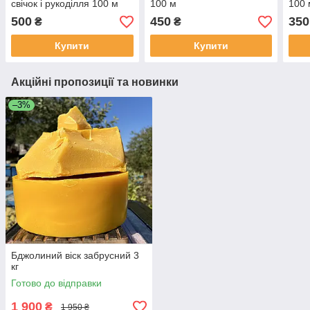
свічок і рукоділля 100 м
100 м
100 
500
450
350
₴
₴
Купити
Купити
Акційні пропозиції та новинки
–3%
Бджолиний віск забрусний 3
кг
Готово до відправки
1 900
₴
1 950 ₴