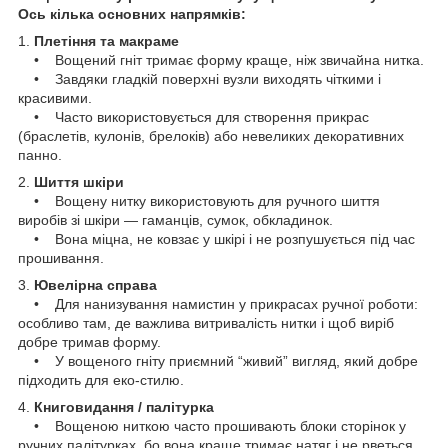
Ось кілька основних напрямків:
1.
Плетіння та макраме
• Вощений гніт тримає форму краще, ніж звичайна нитка.
• Завдяки гладкій поверхні вузли виходять чіткими і
красивими.
• Часто використовується для створення прикрас
(браслетів, кулонів, брелоків) або невеликих декоративних
панно.
2.
Шиття шкіри
• Вощену нитку використовують для ручного шиття
виробів зі шкіри — гаманців, сумок, обкладинок.
• Вона міцна, не ковзає у шкірі і не розпушується під час
прошивання.
3.
Ювелірна справа
• Для нанизування намистин у прикрасах ручної роботи:
особливо там, де важлива витривалість нитки і щоб виріб
добре тримав форму.
• У вощеного гніту приємний “живий” вигляд, який добре
підходить для еко-стилю.
4.
Книговидання / палітурка
• Вощеною ниткою часто прошивають блоки сторінок у
ручних палітурках, бо вона краще тримає натяг і не рветься.