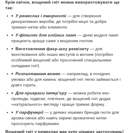
Крім свічок, вощений гніт можна використовувати ще
так:
У ремеслах і творчості
— для створення
декоративних виробів, де потрібні міцні та добре
тримані нитки або елементи.
У фітилях для олійних ламп
— деякі моделі ламп
працюють краще саме з вощеним гнотом.
Виготовлення фаєр-шоу реквізиту
— для
жонглювання або інших виступів із вогнем (потрібен
особливий вощений або просочений спеціальними
складами гніт).
Розпалювання вогню
— наприклад, в похідних
умовах або для каміна: вощений гніт легко займається і
довго горить.
Для прикраси інтер’єру
— можна робити еко-
гірлянди, підвіски, плетіння, де вощений гніт додає
«натурального» вигляду і краще тримає форму.
У парфумерії
— у деяких нішевих брендів гноти для
арома-свічок або навіть окремі ароматичні нитки
просочують парфумами.
Вощений гніт у ремеслах має купу цікавих застосувань!