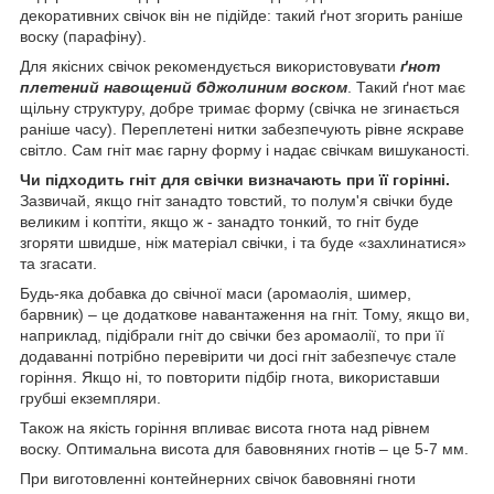
декоративних свічок він не підійде: такий ґнот згорить раніше
воску (парафіну).
Для якісних свічок рекомендується використовувати
ґнот
плетений навощений бджолиним воском
. Такий ґнот має
щільну структуру, добре тримає форму (свічка не згинається
раніше часу). Переплетені нитки забезпечують рівне яскраве
світло. Сам гніт має гарну форму і надає свічкам вишуканості.
Чи підходить гніт для свічки визначають при її горінні.
Зазвичай, якщо гніт занадто товстий, то полум'я свічки буде
великим і коптіти, якщо ж - занадто тонкий, то гніт буде
згоряти швидше, ніж матеріал свічки, і та буде «захлинатися»
та згасати.
Будь-яка добавка до свічної маси (аромаолія, шимер,
барвник) – це додаткове навантаження на гніт. Тому, якщо ви,
наприклад, підібрали гніт до свічки без аромаолії, то при її
додаванні потрібно перевірити чи досі гніт забезпечує стале
горіння. Якщо ні, то повторити підбір гнота, використавши
грубші екземпляри.
Також на якість горіння впливає висота гнота над рівнем
воску. Оптимальна висота для бавовняних гнотів – це 5-7 мм.
При виготовленні контейнерних свічок бавовняні гноти