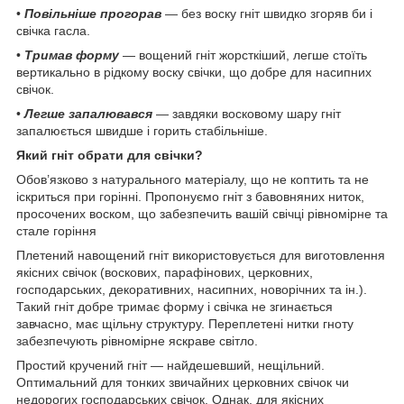
•
Повільніше прогорав
— без воску гніт швидко згоряв би і
свічка гасла.
•
Тримав форму
— вощений гніт жорсткіший, легше стоїть
вертикально в рідкому воску свічки, що добре для насипних
свічок.
•
Легше запалювався
— завдяки восковому шару гніт
запалюється швидше і горить стабільніше.
Який гніт обрати для свічки?
Обов’язково з натурального матеріалу, що не коптить та не
іскриться при горінні. Пропонуємо гніт з бавовняних ниток,
просочених воском, що забезпечить вашій свічці рівномірне та
стале горіння
Плетений навощений гніт використовується для виготовлення
якісних свічок (воскових, парафінових, церковних,
господарських, декоративних, насипних, новорічних та ін.).
Такий гніт добре тримає форму і свічка не згинається
завчасно, має щільну структуру. Переплетені нитки гноту
забезпечують рівномірне яскраве світло.
Простий кручений гніт — найдешевший, нещільний.
Оптимальний для тонких звичайних церковних свічок чи
недорогих господарських свічок. Однак, для якісних