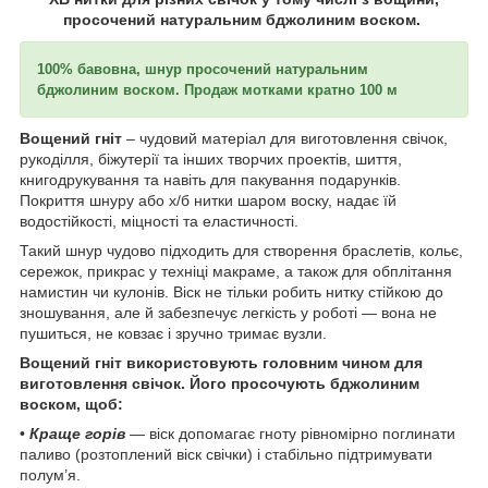
просочений натуральним бджолиним воском.
100% бавовна, шнур просочений натуральним
бджолиним воском. Продаж мотками кратно 100 м
Вощений гніт
– чудовий матеріал для виготовлення свічок,
рукоділля, біжутерії та інших творчих проектів, шиття,
книгодрукування та навіть для пакування подарунків.
Покриття шнуру або х/б нитки шаром воску, надає їй
водостійкості, міцності та еластичності.
Такий шнур чудово підходить для створення браслетів, кольє,
сережок, прикрас у техніці макраме, а також для обплітання
намистин чи кулонів. Віск не тільки робить нитку стійкою до
зношування, але й забезпечує легкість у роботі — вона не
пушиться, не ковзає і зручно тримає вузли.
Вощений гніт використовують головним чином для
виготовлення свічок. Його просочують бджолиним
воском, щоб:
•
Краще горів
— віск допомагає гноту рівномірно поглинати
паливо (розтоплений віск свічки) і стабільно підтримувати
полум’я.