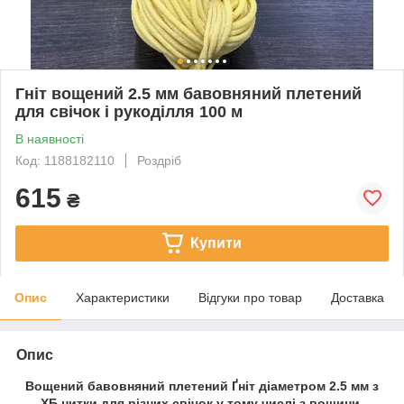
Гніт вощений 2.5 мм бавовняний плетений
для свічок і рукоділля 100 м
В наявності
Код: 1188182110
Роздріб
615
₴
Купити
Опис
Характеристики
Відгуки про товар
Доставка
Опис
Вощений бавовняний плетений Ґніт діаметром 2.5 мм з
ХБ нитки для різних свічок у тому числі з вощини,