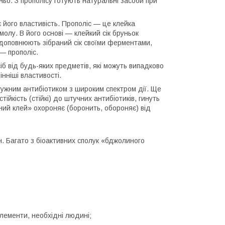
ньо. З прополісу готують натуральні засоби при
його властивість. Прополіс — це клейка
олу. В його основі — клейкий сік бруньок
 доповнюють зібраний сік своїми ферментами,
— прополіс.
іб від будь-яких предметів, які можуть випадково
нніші властивості.
тужним антибіотиком з широким спектром дії. Ще
йкість (стійкі) до штучних антибіотиків, гинуть
ний клей» охороняє (боронить, обороняє) від
ин. Багато з біоактивних сполук «бджолиного
 елементи, необхідні людині;