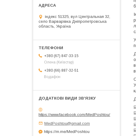
п
б
І
індекс 51325, вул Центральная 32,
р
село Варварівка Дніпропетровська
л
область, Україна
с
У
п
Д
+380 (67) 847-33-15
о
Олена (Київстар)
в
+380 (66) 887-32-51
в
Водафон
С
У
к
Д
☑
☑
https://www.facebook.com/MedPoshtou/
☑
MedPoshtou@gmail.com
☑
☑
https://m.me/MedPoshtou
☑