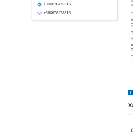
+380678473315
☑
+380678473315
П
☑
☑
Т
☑
☑
☑
☑
П
Х