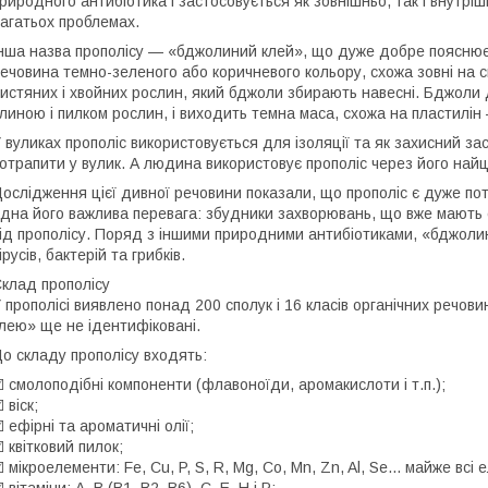
риродного антибіотика і застосовується як зовнішньо, так і внутріш
агатьох проблемах.
нша назва прополісу — «бджолиний клей», що дуже добре пояснює 
ечовина темно-зеленого або коричневого кольору, схожа зовні на см
истяних і хвойних рослин, який бджоли збирають навесні. Бджоли
линою і пилком рослин, і виходить темна маса, схожа на пластилін 
 вуликах прополіс використовується для ізоляції та як захисний зас
отрапити у вулик. А людина використовує прополіс через його найці
ослідження цієї дивної речовини показали, що прополіс є дуже по
дна його важлива перевага: збудники захворювань, що вже мають сті
ід прополісу. Поряд з іншими природними антибіотиками, «бджоли
ірусів, бактерій та грибків.
клад прополісу
 прополісі виявлено понад 200 сполук і 16 класів органічних речов
лею» ще не ідентифіковані.
о складу прополісу входять:
️ смолоподібні компоненти (флавоноїди, аромакислоти і т.п.);
️ віск;
️ ефірні та ароматичні олії;
️ квітковий пилок;
️ мікроелементи: Fe, Cu, P, S, R, Mg, Co, Mn, Zn, Al, Se... майже всі
️ вітаміни: A, B (В1, В2, В6), С, Е, Н і Р;