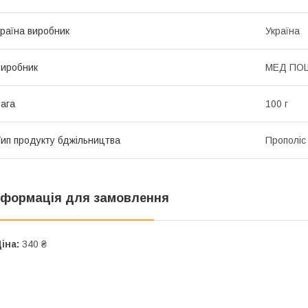
раїна виробник
Україна
иробник
МЕД ПО
ага
100 г
ип продукту бджільництва
Прополіс
нформація для замовлення
іна:
340 ₴