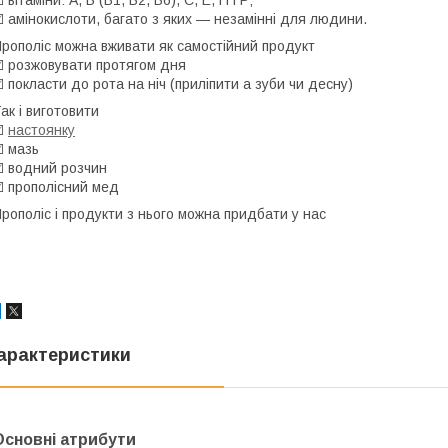
️ амінокислоти, багато з яких — незамінні для людини.
рополіс можна вживати як самостійний продукт
️ розжовувати протягом дня
️ покласти до рота на ніч (приліпити а зуби чи десну)
ак і виготовити
️
настоянку
️ мазь
️ водний розчин
️ прополісний мед
рополіс і продукти з нього можна придбати у нас
арактеристики
Основні атрибути