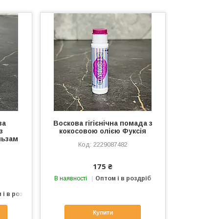
ва
Воскова гігієнічна помада з
з
кокосовою олією Фуксія
льзам
2229087482
175 ₴
В наявності
Оптом і в роздріб
 і в роздріб
Купити