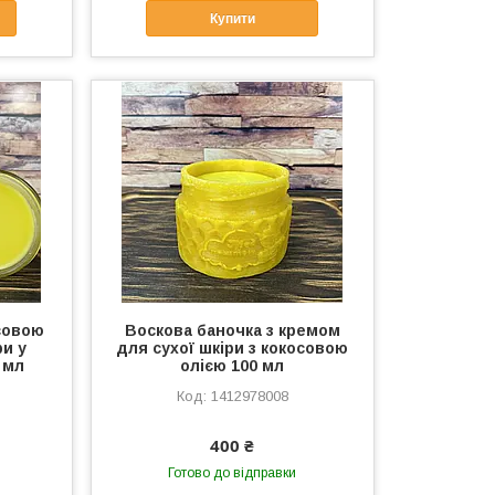
Купити
совою
Воскова баночка з кремом
ри у
для сухої шкіри з кокосовою
 мл
олією 100 мл
1412978008
400 ₴
Готово до відправки