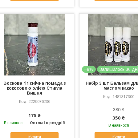
–8%
Залишилось 36 дн
Воскова гігієнічна помада з
Набір 3 шт Бальзам для
кокосовою олією Стигла
маслом какао
Вишня
1481317300
2229076236
380 ₴
175 ₴
350 ₴
В наявності
Оптом і в роздріб
В наявності
Купити
Купити