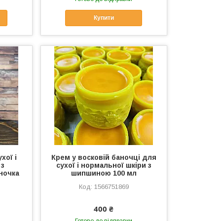
Купити
хої і
Крем у восковій баночці для
 з
сухої і нормальної шкіри з
ночка
шипшиною 100 мл
1566751869
400 ₴
Готово до відправки