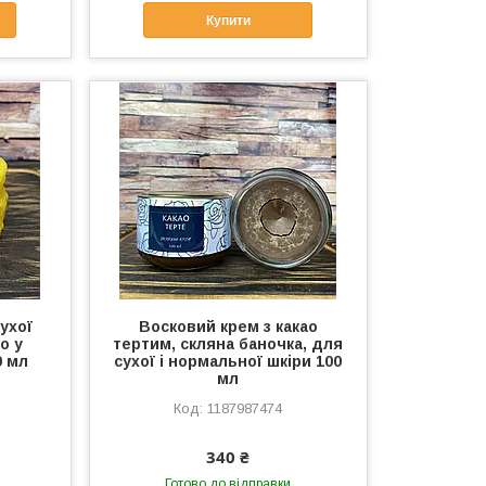
Купити
ухої
Восковий крем з какао
о у
тертим, скляна баночка, для
0 мл
сухої і нормальної шкіри 100
мл
1187987474
340 ₴
Готово до відправки