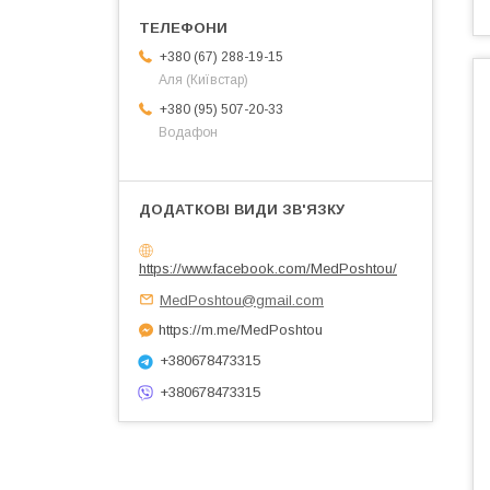
+380 (67) 288-19-15
Аля (Київстар)
+380 (95) 507-20-33
Водафон
https://www.facebook.com/MedPoshtou/
MedPoshtou@gmail.com
https://m.me/MedPoshtou
+380678473315
+380678473315