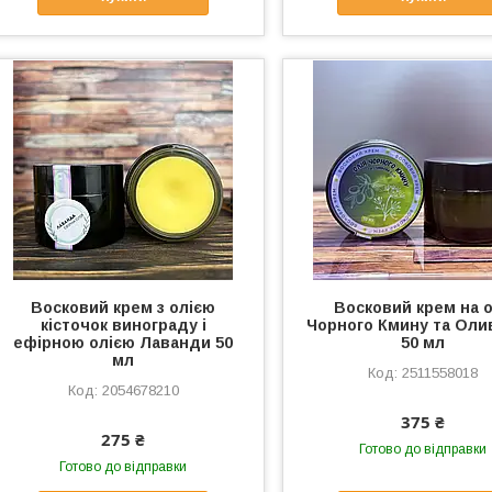
Восковий крем з олією
Восковий крем на о
кісточок винограду і
Чорного Кмину та Оли
ефірною олією Лаванди 50
50 мл
мл
2511558018
2054678210
375 ₴
275 ₴
Готово до відправки
Готово до відправки