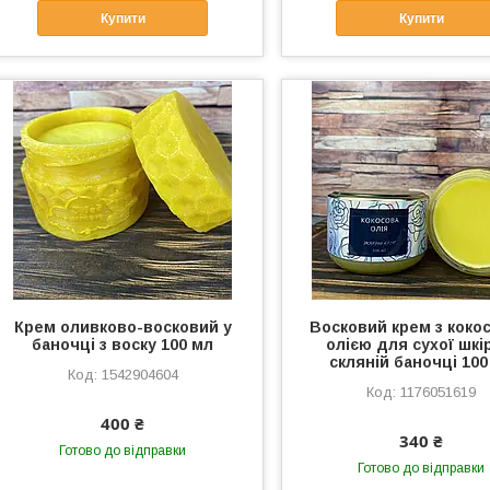
Купити
Купити
Крем оливково-восковий у
Восковий крем з коко
баночці з воску 100 мл
олією для сухої шкі
скляній баночці 100
1542904604
1176051619
400 ₴
340 ₴
Готово до відправки
Готово до відправки