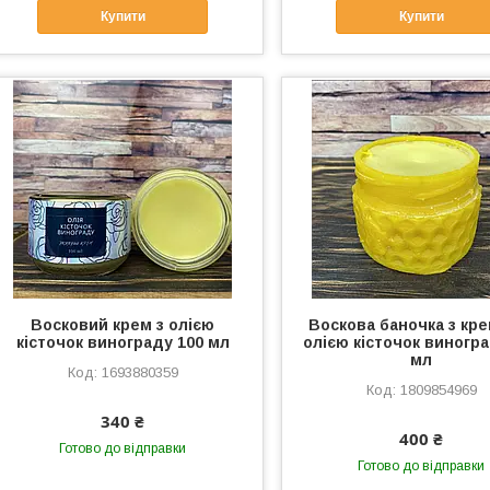
Купити
Купити
Восковий крем з олією
Воскова баночка з кр
кісточок винограду 100 мл
олією кісточок виногра
мл
1693880359
1809854969
340 ₴
400 ₴
Готово до відправки
Готово до відправки