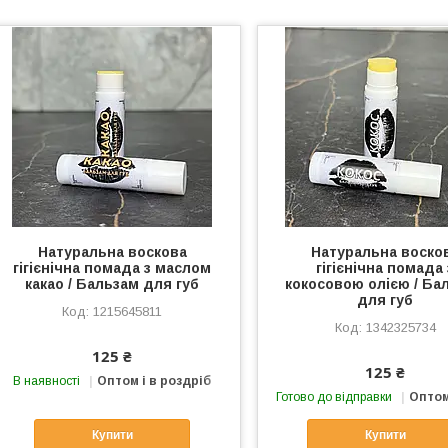
Натуральна воскова
Натуральна воско
гігієнічна помада з маслом
гігієнічна помада 
какао / Бальзам для губ
кокосовою олією / Ба
для губ
1215645811
1342325734
125 ₴
125 ₴
В наявності
Оптом і в роздріб
Готово до відправки
Оптом
Купити
Купити