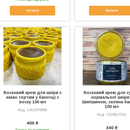
Купити
Купити
Восковий крем для шкіри з
Восковий крем для су
какао тертим у баночці з
нормальної шкіри
воску 100 мл
Шипшиною, скляна ба
100 мл
1412976893
1320517331
400 ₴
340 ₴
Готово до відправки