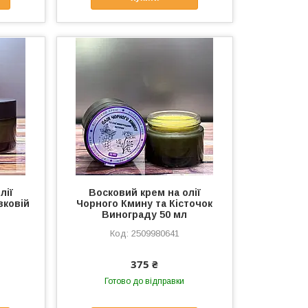
лії
Восковий крем на олії
вковій
Чорного Кмину та Кісточок
Винограду 50 мл
2509980641
375 ₴
Готово до відправки