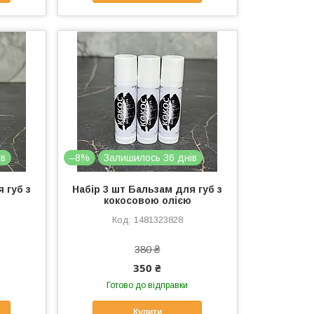
ів
–8%
Залишилось 36 днів
 губ з
Набір 3 шт Бальзам для губ з
кокосовою олією
1481323828
380 ₴
350 ₴
Готово до відправки
Купити