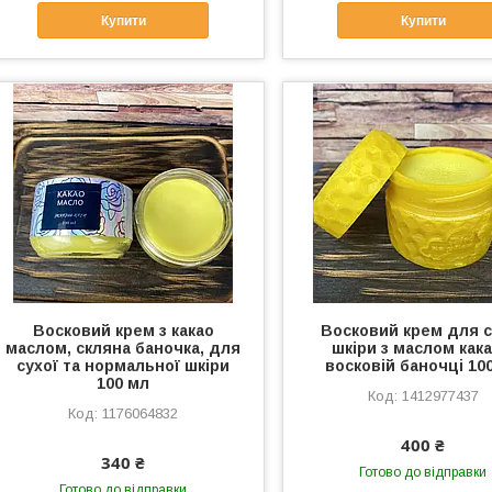
Купити
Купити
Восковий крем з какао
Восковий крем для с
маслом, скляна баночка, для
шкіри з маслом кака
сухої та нормальної шкіри
восковій баночці 10
100 мл
1412977437
1176064832
400 ₴
340 ₴
Готово до відправки
Готово до відправки