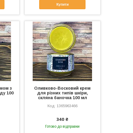
Купити
емом з
Оливково-Восковий крем
ду 100
для різних типів шкіри,
скляна баночка 100 мл
1365963466
340 ₴
Готово до відправки